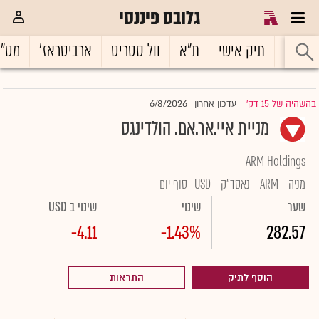
גלובס פיננסי
ראשי
תיק אישי
ת"א
וול סטריט
ארביטראז'
מט"
6/8/2026
בהשהיה של 15 דק'
עדכון אחרון
|
מניית איי.אר.אם. הולדינגס
ARM Holdings
מניה
ARM
נאסד"ק
USD
סוף יום
שער
שינוי
שינוי ב USD
-4.11
-1.43%
282.57
הוסף לתיק
התראות