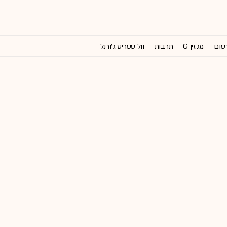
רסום
מגזין G
תרבות
וול סטריט ג'ורנל