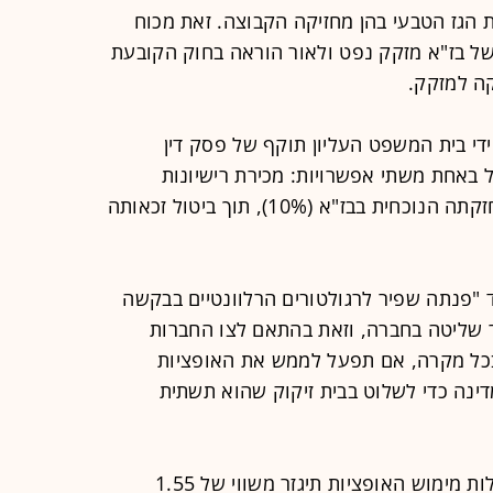
 הגז הטבעי בהן מחזיקה הקבוצה. זאת מכוח
של בז"א מזקק נפט ולאור הוראה בחוק הקובעת
קה למזקק.
כך ניתן בספטמבר 2024 על ידי בית המשפט העליון תוקף של פסק דין
 באחת משתי אפשרויות: מכירת רישיונות
חלוקת הגז או לרדת מתחת לשיעור החזקתה הנוכחית בבז"א (10%), תוך ביטול זכאותה
 "פנתה שפיר לרגולטורים הרלוונטיים בבקשה
 שליטה בחברה, וזאת בהתאם לצו החברות
בכל מקרה, אם תפעל לממש את האופציות
ינה כדי לשלוט בבית זיקוק שהוא תשתית
מהלך השתלטות שכזה לא יהיה זול. עלות מימוש האופציות תיגזר משווי של 1.55