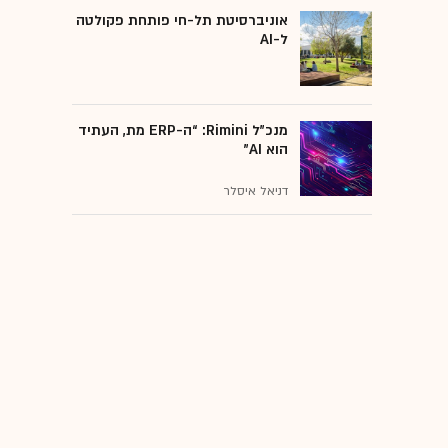
אוניברסיטת תל-חי פותחת פקולטה
ל-AI
מנכ״ל Rimini: “ה-ERP מת, העתיד
הוא AI"
דניאל איסלר