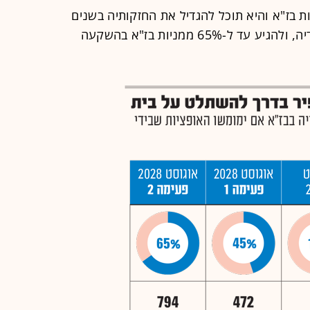
ם מחזיקה שפיר ב-10% ממניות בז"א והיא תוכל להגדיל את החזקותיה בשנים
הקרובות, במימוש שלוש אופציות שבידיה, ולהגיע עד ל-65% ממניות בז"א בהשקעה