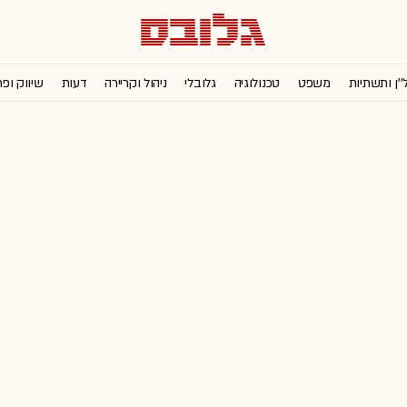
''ן ותשתיות
משפט
טכנולוגיה
גלובלי
ניהול וקריירה
דעות
שיווק ופ