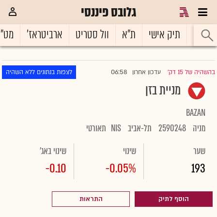
גלובס פיננסי
ראשי
תיק אישי
ת"א
וול סטריט
ארביטראז'
מט"
06:58
בהשהיה של 15 דק'
עדכון אחרון
לצפות בנתונים ללא השהיה
|
מניית בזן
BAZAN
מניה
2590248
תל-אביב
NIS
תאורטי
שער
שינוי
שינוי באג'
-0.10
-0.05%
193
הוסף לתיק
התראות