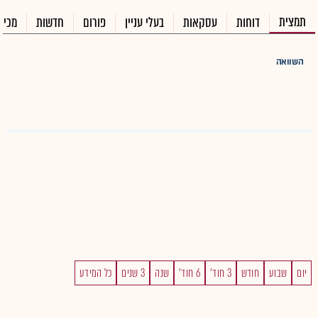
תמצית
דוחות
עסקאות
בעלי עניין
פורום
חדשות
מכיר
השוואה
יום
שבוע
חודש
3 חוד'
6 חוד'
שנה
3 שנים
כל המידע