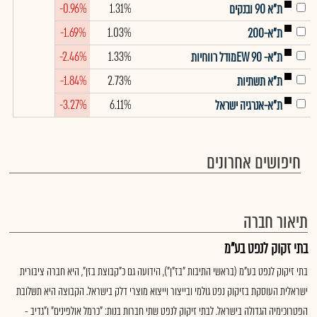
-0.96%
1.31%
ת"א 90 ובנקים
-1.69%
1.03%
ת"א-200
-2.46%
1.33%
ת"א- EW 90מודל רווחיות
-1.84%
2.73%
ת"א תשתיות
-3.27%
6.11%
ת"א-אנרגיה ישראל
חיפושים אחרונים
תיאור חברה
בתי זקוק לנפט בע"מ
בתי זיקוק לנפט בע"מ (בראשי התיבות "בז"ן"), הידועה גם כ"קבוצת בזן", היא חברה ציבורית
ישראלית העוסקת בזיקוק נפט גולמי ובייצור וייצוא מוצרי דלק בישראל. הקבוצה היא תשלובת
הפטרוכימיה הגדולה בישראל. לבתי זיקוק לנפט שתי חברות בנות: "כרמל אולפינים" ו"גדיב -