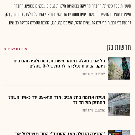
תעשיות פטרוכימיות". החברה מחזיקה בבעלויות חלקיות בגופים עסקיים נוספים. החברה
מייצרת מוצרים לתעשייה הפטרוכימית וחומרים ארומטיים. תוצרי המפעל כוללים, בין היתר, דלק
להנעת כלי רכב, חומרי גלם לתעשיות הדלק, הפלסטיקה, הגז, ולהכנת אספלט לסלילת כבישים..
חדשות בזן
עוד חדשות
תל אביב ננעלה במגמה מעורבת, הטכנולוגיה והבנקים
זינקו, הביטוח נפל; הדולר נחלש ל-3 שקלים
04.08.2026
שירות גלובס
נעילה אדומה בתל אביב: מדד ת"א-35 ירד כ-1%; השקל
התחזק מול הדולר
03.08.2026
שירות גלובס
"המכירה הגדולה מאז הקורונה": החודש שטלטל את