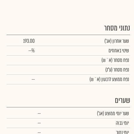
נתוני מסחר
שער אחרון
(אג')
193.00
שינוי באחוזים
--%
נפח מסחר
(א` ₪)
נפח מסחר
(ע"נ)
נפח ממוצע לרבעון (א` ₪)
--
שערים
שער יומי ממוצע
(אג')
--
יומי גבוה
--
יומי נמוך
--