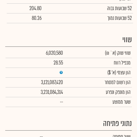
52 שבועות גבוה
204.80
52 שבועות נמוך
80.26
שווי
שווי שוק
(א` ₪)
6,020,580
מכפיל רווח
28.55
הון עצמי
(א' $)
הון רשום למסחר
3,121,087,420
הון מונפק ונפרע
3,231,084,314
שער ממוצע
--
נתוני פתיחה
שער פתיחה
--