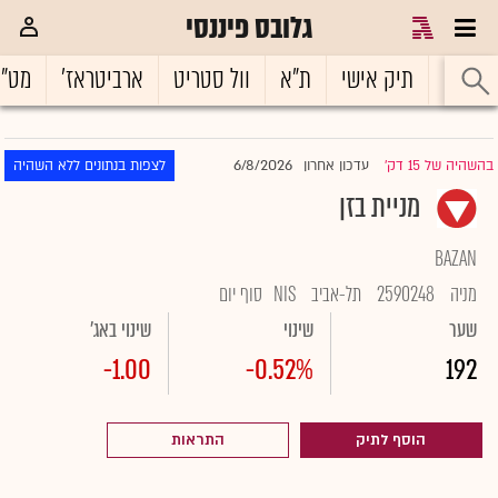
גלובס פיננסי
ראשי
תיק אישי
ת"א
וול סטריט
ארביטראז'
מט"
6/8/2026
בהשהיה של 15 דק'
עדכון אחרון
לצפות בנתונים ללא השהיה
|
מניית בזן
BAZAN
מניה
2590248
תל-אביב
NIS
סוף יום
שער
שינוי
שינוי באג'
-1.00
-0.52%
192
הוסף לתיק
התראות