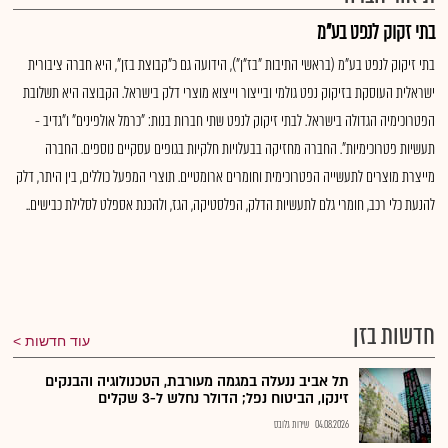
בתי זקוק לנפט בע"מ
בתי זיקוק לנפט בע"מ (בראשי התיבות "בז"ן"), הידועה גם כ"קבוצת בזן", היא חברה ציבורית
ישראלית העוסקת בזיקוק נפט גולמי ובייצור וייצוא מוצרי דלק בישראל. הקבוצה היא תשלובת
הפטרוכימיה הגדולה בישראל. לבתי זיקוק לנפט שתי חברות בנות: "כרמל אולפינים" ו"גדיב -
תעשיות פטרוכימיות". החברה מחזיקה בבעלויות חלקיות בגופים עסקיים נוספים. החברה
מייצרת מוצרים לתעשייה הפטרוכימית וחומרים ארומטיים. תוצרי המפעל כוללים, בין היתר, דלק
להנעת כלי רכב, חומרי גלם לתעשיות הדלק, הפלסטיקה, הגז, ולהכנת אספלט לסלילת כבישים..
חדשות בזן
עוד חדשות
תל אביב ננעלה במגמה מעורבת, הטכנולוגיה והבנקים
זינקו, הביטוח נפל; הדולר נחלש ל-3 שקלים
04.08.2026
שירות גלובס