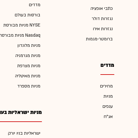
מדדים
כתבי אופציה
בורסות בעולם
נגזרות דולר
מניות מבורסת NYSE
נגזרות אירו
מניות מבורסת Nasdaq
ברומטר-מגמות
מניות מלונדון
מניות מגרמניה
מדדים
מניות מצרפת
מניות מאיטליה
מחירים
מניות מספרד
מניות
ענפים
מניות ישראליות בעו
אג"ח
ישראליות בניו יורק