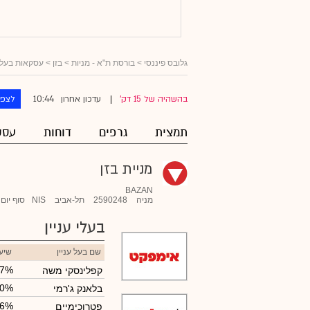
גלובס פיננסי
>
בורסת ת"א - מניות
>
בזן
> עסקאות בעלי 
10:44
בהשהיה של 15 דק'
עדכון אחרון
לצפו
|
תמצית
גרפים
דוחות
עסק
מניית בזן
BAZAN
מניה
2590248
תל-אביב
NIS
סוף יום
בעלי עניין
שם בעל עניין
שיע
07%
קפלינסקי משה
60%
בלאנק ג'רמי
66%
פטרוכימיים