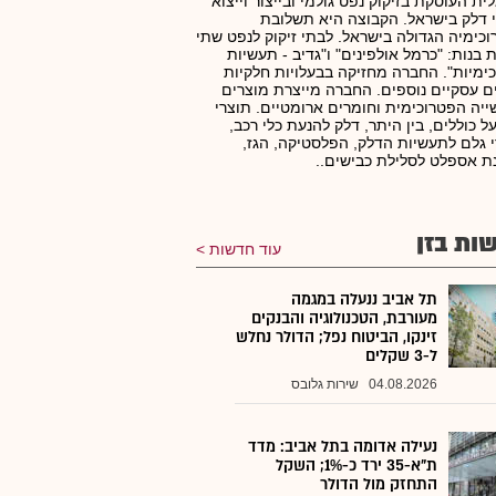
ית העוסקת בזיקוק נפט גולמי ובייצור וייצוא
 דלק בישראל. הקבוצה היא תשלובת
כימיה הגדולה בישראל. לבתי זיקוק לנפט שתי
 בנות: "כרמל אולפינים" ו"גדיב - תעשיות
ימיות". החברה מחזיקה בבעלויות חלקיות
ם עסקיים נוספים. החברה מייצרת מוצרים
יה הפטרוכימית וחומרים ארומטיים. תוצרי
 כוללים, בין היתר, דלק להנעת כלי רכב,
 גלם לתעשיות הדלק, הפלסטיקה, הגז,
ת אספלט לסלילת כבישים..
ות בזן
עוד חדשות
תל אביב ננעלה במגמה
מעורבת, הטכנולוגיה והבנקים
זינקו, הביטוח נפל; הדולר נחלש
ל-3 שקלים
04.08.2026
שירות גלובס
נעילה אדומה בתל אביב: מדד
ת"א-35 ירד כ-1%; השקל
התחזק מול הדולר