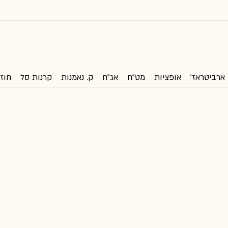
ארביטראז'
אופציות
מט"ח
אג"ח
ק. נאמנות
קרנות סל
חוזי