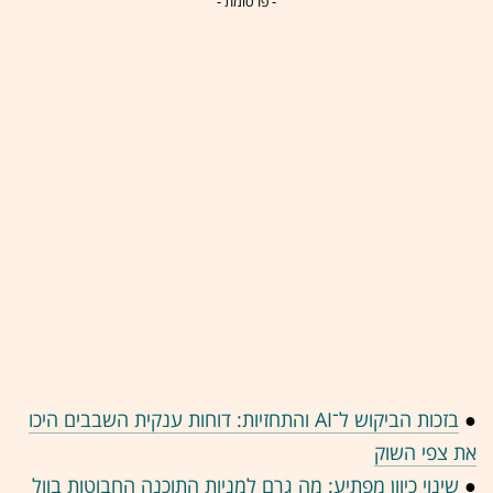
- פרסומת -
●
בזכות הביקוש ל־AI והתחזיות: דוחות ענקית השבבים היכו
את צפי השוק
●
שינוי כיוון מפתיע: מה גרם למניות התוכנה החבוטות בוול