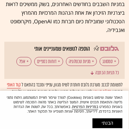
במניות השבבים בחודשים האחרונים, בשוק ממשיכים לראות
ביצרניות הזיכרון את אחת הנהנות המרכזיות מהמרוץ
הטכנולוגי שמובילות כיום חברות כמו OpenAI, מיקרוסופט
ואנבידיה.
הוספה לנושאים שמעניינים אותי
סמסונג
מניות טכנולוגיה
דוחות כספיים
אפל
כל תגיות הכתבה
קוספי
טכנולוגיה: שבבים
טכנולוגיה: בינה מלאכותית
לתשומת לבכם: מערכת גלובס חותרת לשיח מגוון, ענייני ומכבד בהתאם ל
קוד האתי
המופיע
בדו"ח האמון
לפיו אנו פועלים. ביטויי אלימות, גזענות, הסתה או כל שיח
בלתי הולם אחר מסוננים בצורה
אוטומטית
ולא יפורסמו באתר.
האתר עושה שימוש בעוגיות (Cookies) לצורך שיפור חוויית המשתמש, ניתוח נתוני
גלישה והתאמת תכנים אישית. המשך הגלישה באתר מהווה הסכמה לשימוש
בעוגיות כמפורט
במדיניות הפרטיות
. באפשרותך, בכל עת, לשנות את הגדרות
העוגיות בדפדפן. לידיעתך, חסימת עוגיות תשפיע על תפקוד האתר.
הבנתי