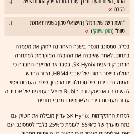
החזון, הצוות והערכים: כך עובד מדור ההייטק המתחדש של
גלובס
"העתיד של שוק הנדל"ן הישראלי טמון בשכירות ארוכת
טווח" (
תוכן שיווקי
)
בכלל, סמסונג מנסה בשנה האחרונה לחזק את מעמדה
בתחום, לאחר שאיבדה את ההובלה המוקדמת למתחרה
הדרום־קוריאנית SK Hynix. בפברואר הודיעה החברה כי
החלה בייצור המוני של שבבי HBM4, הדור החדש
והמתקדם ביותר של טכנולוגיית הזיכרון, שלפי הערכות צפוי
להשתלב בארכיטקטורת Vera Rubin העתידית של אנבידיה
עבור מערכות בינה מלאכותית במרכזי נתונים.
למרות ההתקדמות, SK Hynix עדיין מובילה את השוק עם
נתח מוערך של כ־55%, לעומת כ־25% בלבד לסמסונג. עם
זאת, אנליסטים מעריכים כי הפער בין השתיים מתחיל