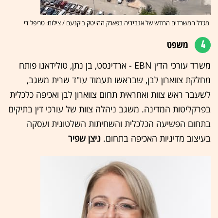
מגדל המשרדים החדש של אנבידיה בפארק ההייטק ביקנעם / צילום: טריפל די
4
משפט
משרד עורכי הדין EBN - ארדינסט, בן נתן, טולידאנו פותח
מחלקת צווארון לבן, שבראשו תעמוד עו"ד שרית משגב,
לשעבר ראש צוות ואחראית תחום צווארון לבן ואכיפה כלכלית
בפרקליטות המדינה. משגב ניהלה צוות של עורכי דין בתיקים
בתחום הפשיעה הכלכלית והשחיתות השלטונית ועסקה
בעיצוב מדיניות האכיפה בתחום.
ניצן שפיר