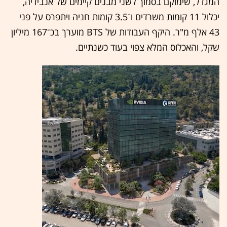
המגדל, שימוקם בסמוך לשני מבנים קיימים של אנבידיה,
יכלול 11 קומות משרדים ו־3.5 קומות חניה ויתפרס על פני
43 אלף מ"ר. היקף העבודות של BTS מוערך בכ־167 מיליון
שקל, והאכלוס המלא צפוי בעוד כשנתיים.