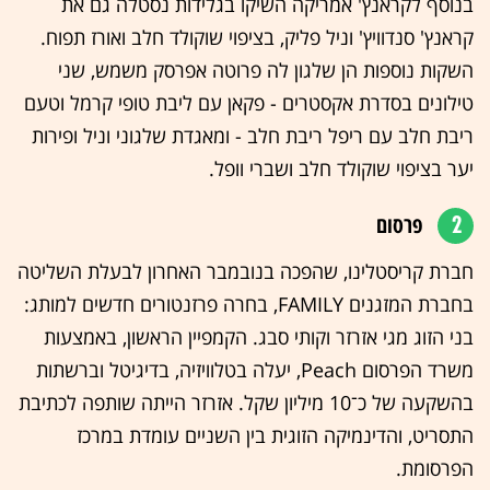
בנוסף לקראנץ' אמריקה השיקו בגלידות נסטלה גם את
קראנץ' סנדוויץ' וניל פליק, בציפוי שוקולד חלב ואורז תפוח.
השקות נוספות הן שלגון לה פרוטה אפרסק משמש, שני
טילונים בסדרת אקסטרים - פקאן עם ליבת טופי קרמל וטעם
ריבת חלב עם ריפל ריבת חלב - ומאגדת שלגוני וניל ופירות
יער בציפוי שוקולד חלב ושברי וופל.
2
פרסום
חברת קריסטלינו, שהפכה בנובמבר האחרון לבעלת השליטה
בחברת המזגנים FAMILY, בחרה פרזנטורים חדשים למותג:
בני הזוג מגי אזרזר וקותי סבג. הקמפיין הראשון, באמצעות
משרד הפרסום Peach, יעלה בטלוויזיה, בדיגיטל וברשתות
בהשקעה של כ־10 מיליון שקל. אזרזר הייתה שותפה לכתיבת
התסריט, והדינמיקה הזוגית בין השניים עומדת במרכז
הפרסומת.