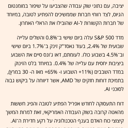
יציבה, עם נתוני שוק עבודה שהצביעו על שיפור במומנטום
הגיוס, לצד רווחי חברות שממשיכים להפתיע לטובה, במיוחד
של חברות הקשורות ל-AI שהובילו את הראלי האחרון.
מדד S&P 500 עלה ביום שישי ב־0.8% והשלים עלייה
שבועית של 2.4%, בעוד נאסד"ק זינק ב־1.7% ביום שישי
וב־4.5% בשבוע כולו. לעומתם, דאו ג'ונס סיים את השבוע
ביציבות יחסית עם עלייה של 0.4%. במיוחד בלט הזינוק
במדד השבבים (11%+ השבוע ו- 65%+ מאז ה- 30 במרץ),
בתמיכת דוחות חזקים של AMD, אשר דיווחה על ביקוש גבוה
לסוכני AI.
דוח התעסוקה לחודש אפריל הפתיע לטובה והפיג חששות
מהאטה קרובה בשוק העבודה האמריקאי, זאת למרות המשך
קיצוצי כוח האדם בענף הטכנולוגיה על רקע חדירת ה־AI.