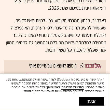
מהותי", ולפי בנק הפועלים, השוק מתמחר עדיין כ- 2.5
העלאות ריבית בסיכום שנת 2026.
בארה"ב, הנתון המרכזי השבוע צפוי להיות האינפלציה,
שעשויה להציג תמונה מדאיגה. לפי הערכות, האינפלציה
הכוללת תעמוד על 3.8% כשעליית מחירי האנרגיה כבר
מתחילה לחלחל לעלויות ההובלה ובהמשך גם למחירי המזון
-מה שעלול להכביד על משקי הבית.
הוספה לנושאים שמעניינים אותי
בורסות עולם
בורסות אסיה
בורסות אירופה
האתר עושה שימוש בעוגיות (Cookies) לצורך שיפור חוויית המשתמש, ניתוח נתוני
גלישה והתאמת תכנים אישית. המשך הגלישה באתר מהווה הסכמה לשימוש
כל תגיות הכתבה
בעוגיות כמפורט
במדיניות הפרטיות
. באפשרותך, בכל עת, לשנות את הגדרות
וול סטריט
נפט
העוגיות בדפדפן. לידיעתך, חסימת עוגיות תשפיע על תפקוד האתר.
לתשומת לבכם: מערכת גלובס חותרת לשיח מגוון, ענייני ומכבד בהתאם ל
קוד האתי
הבנתי
המופיע
בדו"ח האמון
לפיו אנו פועלים. ביטויי אלימות, גזענות, הסתה או כל שיח
בלתי הולם אחר מסוננים בצורה
אוטומטית
ולא יפורסמו באתר.