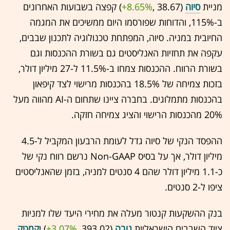
מניית
סיוה
(38.67 ,‎
+8.65%
‏) קפצה בשבועות האחרונים
ב-115%, והדוחות שפורסמו היום ממשיכים את המגמה
החיובית במניה. סיוה, המפתחת טכנולוגיה לתכנון שבבים,
עקפה את תחזיות האנליסטים גם בשורת ההכנסות וגם
בשורת הרווח. ההכנסות צמחו ב-11.5% ל-27 מיליון דולר,
בזכות צמיחה של 18.5% בהכנסות מרישוי לצד קיפאון
בהכנסות מתמלוגים. בחברה ציינו שתחום ה-AI מהווה מעל
20% מהכנסות הרישוי והציג צמיחה חזקה.
ההפסד הנקי של סיוה גדל לעומת הרבעון המקביל ל-4.5
מיליון דולר, אך על בסיס Non-GAAP נרשם רווח נקי של
כ-1.1 מיליון דולר שהם 4 סנטים למניה, בזמן שהאנליסטים
ציפו ל-2 סנטים.
בנק ההשקעות קנטור מעלה את מחירי היעד שלו למניות
ציוד השבבים הישראליות
נובה
(393.02 ,‎
+3.07%
‏) ו
קמטק