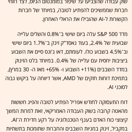
שוק עבודה שהצביעו על שיפור במומנטום הגיוס, לצד רווחי
חברות שממשיכים להפתיע לטובה, במיוחד של חברות
הקשורות ל-AI שהובילו את הראלי האחרון.
מדד S&P 500 עלה ביום שישי ב־0.8% והשלים עלייה
שבועית של 2.4%, בעוד נאסד"ק זינק ב־1.7% ביום שישי
וב־4.5% בשבוע כולו. לעומתם, דאו ג'ונס סיים את השבוע
ביציבות יחסית עם עלייה של 0.4%. במיוחד בלט הזינוק
במדד השבבים (11%+ השבוע ו- 65%+ מאז ה- 30 במרץ),
בתמיכת דוחות חזקים של AMD, אשר דיווחה על ביקוש גבוה
לסוכני AI.
דוח התעסוקה לחודש אפריל הפתיע לטובה והפיג חששות
מהאטה קרובה בשוק העבודה האמריקאי, זאת למרות המשך
קיצוצי כוח האדם בענף הטכנולוגיה על רקע חדירת ה־AI.
במקביל, זינוק במניות השבבים והחברות שתומכות בתשתיות