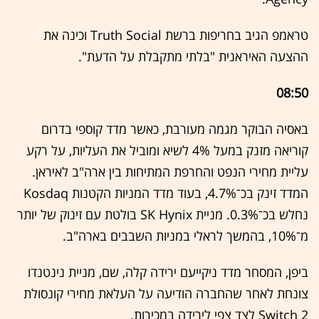
טראמפ הגיב בחריפות ברשת Truth Social וכינה את
ההצעה האיראנית "בלתי מתקבלת על הדעת".
08:50
באסיה הבוקר מגמה מעורבת, כאשר מדד קוספי בדרום
קוריאה מזנק במעל 4% לשיא ומוביל את העליות, על רקע
עליית מחירי הנפט והחרפת המתיחות בין ארה"ב לאיראן.
המדד זינק בכ־4.7%, בעוד מדד המניות הקטנות Kosdaq
נחלש בכ־0.3%. מניית SK Hynix בולטת עם זינוק של יותר
מ־10%, בהמשך לראלי במניות השבבים בארה"ב.
ביפן, המסחר מדד ניקייעם ירידה קלה, שם, מניית נינטנדו
צונחת לאחר שהחברה הודיעה על העלאת מחירי קונסולת
Switch 2 לצד צפי לירידה במכירות.