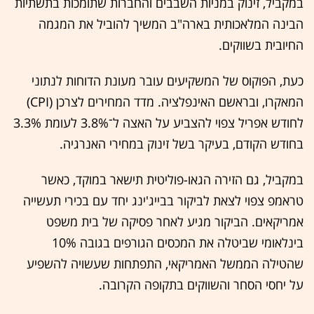
במקביל, זינוק במניות השבבים והחברות שתומכות בתשתיות
הבינה המלאכותית בארה"ב המשיך להוביל את המגמה
החיובית בשווקים.
כעת, הפוקוס של המשקיעים עובר מעונת הדוחות לנתוני
המאקרו, ובראשם האינפלציה. מדד המחירים לצרכן (CPI)
לחודש אפריל צפוי להצביע על האצה ל־3.8% לעומת 3.3%
בחודש הקודם, בעיקר בשל זינוק במחירי האנרגיה.
במקביל, גם הזירה הגאו-פוליטית תישאר במוקד, כאשר
טראמפ צפוי לצאת לביקור בבייג'ינג יחד עם בכירי תעשייה
אמריקאים. הביקור מגיע לאחר פסיקה של בית משפט
בינלאומי שביטלה את המכסים הגורפים בגובה 10%
שהטילה הממשל האמריקאי, התפתחות שעשויה להשפיע
על יחסי הסחר והשווקים בתקופה הקרובה.