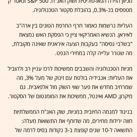
מכיוון הזירה הגאו-פוליטית ושוק האג"ח. S&P 500 ונאסד"ק
מטפסים בכ-0.3%, בהובלת סקטור הטכנולוגיה.
העליות נרשמות כאמור חרף החרפת הטונים בין ארה"ב
לאיראן. הנשיא האמריקאי ציין כי הפסקת האש נמצאת
"בשלבי גסיסה" בעקבות הצעה איראנית שאינה מקובלת,
מה שגורר עלייה קלה במחירי הנפט.
מניות הטכנולוגיה והשבבים ממשיכות לרכז עניין רב ולהוביל
את העליות: אנבידיה בולטת עם זינוק של מעל 3%, מה
שמרחיב מחדש את פער שווי השוק מול אלפאבית. גם
מיקרון, AMD ואינטל, ממשיכות את המומנטום של הסקטור.
בניגוד למגמה החיובית במניות, שוק האג"ח הממשלתיות
חווה ירידות מחירים, מה שדוחף את התשואות מעלה:
התשואה ל-10 שנים קופצת ב-3 נקודות בסיס לרמה של