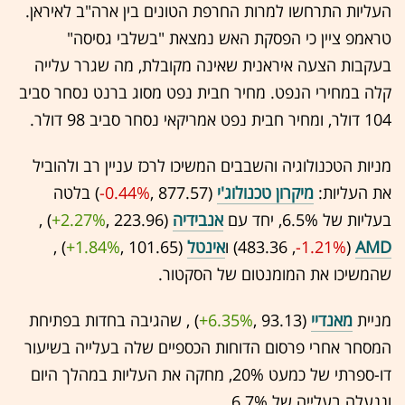
העליות התרחשו למרות החרפת הטונים בין ארה"ב לאיראן.
טראמפ ציין כי הפסקת האש נמצאת "בשלבי גסיסה"
בעקבות הצעה איראנית שאינה מקובלת, מה שגרר עלייה
קלה במחירי הנפט. מחיר חבית נפט מסוג ברנט נסחר סביב
104 דולר, ומחיר חבית נפט אמריקאי נסחר סביב 98 דולר.
מניות הטכנולוגיה והשבבים המשיכו לרכז עניין רב ולהוביל
את העליות:
מיקרון טכנולוג'י
(877.57 ,‎
-0.44%
‏) בלטה
בעליות של 6.5%, יחד עם
אנבידיה
(223.96 ,‎
+2.27%
‏) ,
AMD
(483.36 ,‎
-1.21%
‏) ו
אינטל
(101.65 ,‎
+1.84%
‏) ,
שהמשיכו את המומנטום של הסקטור.
מניית
מאנדיי
(93.13 ,‎
+6.35%
‏) , שהגיבה בחדות בפתיחת
המסחר אחרי פרסום הדוחות הכספיים שלה בעלייה בשיעור
דו-ספרתי של כמעט 20%, מחקה את העליות במהלך היום
וננעלה בעלייה של 6.7%.