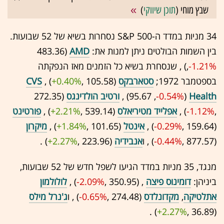
שבץ מוחי (
תוכן שיווקי
)
34 מניות במדד ה-S&P 500 נסחרות בשיא של 52 שבועות.
בין השמות הבולטים ניתן למנות את:
AMD
(483.36
-1.21%
,‎
‏) , שנסחרת בשיא כל הזמנים מאז הנפקתה
בספטמבר 1972;
סטארבקס
(105.58 ,‎
+0.40%
‏) ,
CVS
Health
(95.67 ,‎
-0.54%
‏) ,
ורטיב הולדינגס
(272.35
,‎
-1.12%
‏) ,
אפלייד מטיריאלס
(539.14 ,‎
+2.21%
‏) ,
פורטינט
(159.64 ,‎
-0.29%
‏) ,
אינטל
(101.65 ,‎
+1.84%
‏) ,
מיקרון
(877.57 ,‎
-0.44%
‏) , ו
אנבידיה
(223.96 ,‎
+2.27%
‏) .
מנגד, 35 מניות במדד הגיעו לשפל חדש של 52 שבועות,
ביניהן:
דומינוס פיצה
, (350.95 ,‎
-2.09%
‏) ,
לולולמון
אתלטיקה
,
מקדונלדס
(274.48 ,‎
-0.65%
‏) , ו
ג'נרל מילס
(36.89 ,‎
+2.27%
‏) .