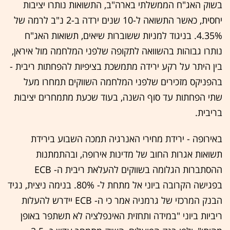
בשוק האג"ח הממשלתי בארה"ב, התשואות נותרו יציבות
יחסית, כאשר התשואה ל-10 שנים ירדה ב-2 נ"ב לרמה של
4.35%. בניגוד למניות ששוברות שיאים, תשואות האג"ח
נותרו גבוהות בהשוואה לתקופה שלפני המלחמה מול איראן,
בין היתר על רקע ירידה מתמשכת בציפיות להפחתות ריבית -
בהפניקס מזכירים שלפני המלחמה השווקים תמחרו מעל
שתי הפחתות עד סוף השנה, בעוד שכעת מתמחרים יציבות
בריבית.
באירופה - ירידת מחירי האנרגיה תמכה השבוע בירידת
תשואות אגרות החוב של מדינות אירופה, ובהתמתנות
ההסתברות הגלומה בשווקים להעלאת ריבית ה- ECB
בפגישה הקרובה ביוני אל מתחת ל- 80%. בנימה ניצית, נגיד
הבנק המרכזי של גרמניה אמר כי ה- ECB יידרש להעלות
ריביות ביוני "במידה ותחזית האינפלציה לא תשתפר באופן