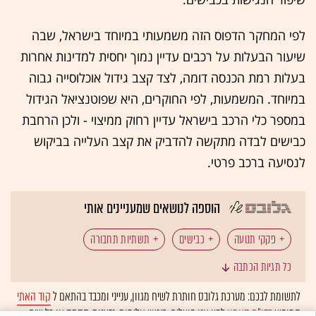
לפי המחקר הדפוס הזה משמעותי במיוחד בישראל, שבה
שיעור הבעלות על רכבים עדיין נמוך יחסית למדינות אחרות
בעלות רמת הכנסה דומה, לצד קצב גידול אוכלוסייה גבוה
במיוחד. המשמעות, לפי החוקרים, היא שפוטנציאל הגידול
במספר כלי הרכב בישראל עדיין רחוק ממיצוי - ולכן הרחבת
כבישים לבדה מתקשה להדביק את קצב העלייה בביקוש
לנסיעה ברכב פרטי.
הוספה לנושאים שמעניינים אותי
פקקי תנועה
כבישים
תשתיות תחבורה
כל תגיות הכתבה
תחבורה
משרד התחבורה
לתשומת לבכם: מערכת גלובס חותרת לשיח מגוון, ענייני ומכבד בהתאם ל
קוד האתי
המופיע
בדו"ח האמון
לפיו אנו פועלים. ביטויי אלימות, גזענות, הסתה או כל שיח