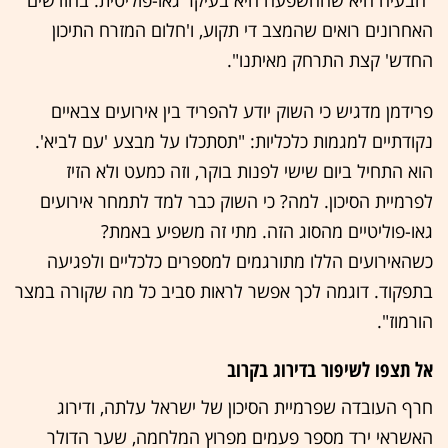
"הבעיה היא שההשפעה היא בעיקר גאו-פוליטית. בחודשים
האחרונים רואים שהמצב די תקוע, ו'חלום המזרח התיכון
החדש' קצת התרחק מאיתנו".
פרידמן מדגיש כי השוק יודע להפריד בין אירועים צבאיים
נקודתיים למגמות כלכליות: "תסתכלו על מבצע 'עם לביא'.
הוא התחיל ביום שישי לפנות בוקר, וזה כמעט ולא הזיז
לפרמיית הסיכון. למה? כי השוק כבר למד לתמחר אירועים
גאו-פוליטיים מהסוג הזה. מתי זה משפיע באמת?
כשהאירועים הללו מתורגמים למספרים כלכליים ולפגיעה
בתפקוד. דוגמה לכך אפשר לראות סביב כל מה שקורה במצר
הורמוז".
אל תצפו לשיפור בדירוג בקרוב
חרף העובדה שפרמיית הסיכון של ישראל עלתה, ודירוג
האשראי ירד מספר פעמים מפרוץ המלחמה, שער הדולר