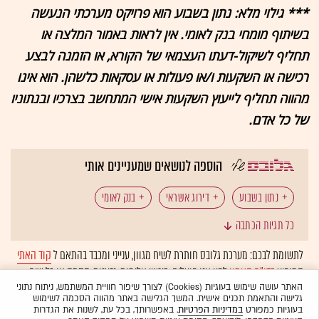
*** גילוי מלא: נתון בשבוע הוא פרויקט מערכתי הנעשה
בשיתוף מומחי בנק לאומי. אין לראות באמור המלצה או
תחליף לשיקול-דעתו העצמאי של הקורא, או הזמנה לבצע
רכישה או השקעות ו/או פעולות או עסקאות כלשהן. הוא אינו
מהווה תחליף לייעוץ השקעות אישי המתחשב בצרכיו ובנתוניו
של כל אדם.
הוספה לנושאים שמעניינים אותי
נתון בשבוע
דירוג אשראי
בנק לאומי
כל תגיות הכתבה
ירון פרידמן
פרמיית סיכון
כלכלת ישראל
S&P
לתשומת לבכם: מערכת גלובס חותרת לשיח מגוון, ענייני ומכבד בהתאם ל
קוד האתי
המופיע
בדו"ח האמון
לפיו אנו פועלים. ביטויי אלימות, גזענות, הסתה או כל שיח
דולר שקל
אג"ח
מאקרו ישראל
חברות הדירוג
בלתי הולם אחר מסוננים בצורה
אוטומטית
ולא יפורסמו באתר.
האתר עושה שימוש בעוגיות (Cookies) לצורך שיפור חוויית המשתמש, ניתוח נתוני
גלישה והתאמת תכנים אישית. המשך הגלישה באתר מהווה הסכמה לשימוש
בעוגיות כמפורט
במדיניות הפרטיות
. באפשרותך, בכל עת, לשנות את הגדרות