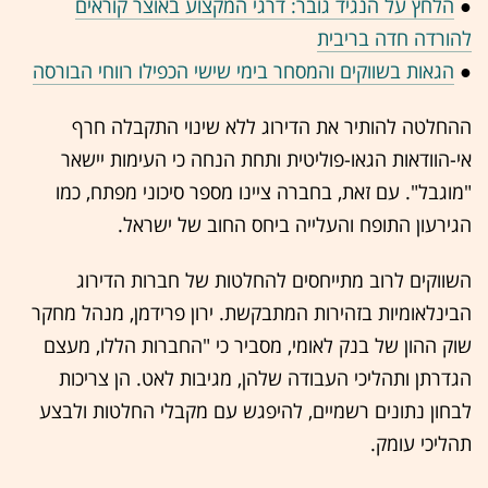
●
הלחץ על הנגיד גובר: דרגי המקצוע באוצר קוראים
להורדה חדה בריבית
●
הגאות בשווקים והמסחר בימי שישי הכפילו רווחי הבורסה
ההחלטה להותיר את הדירוג ללא שינוי התקבלה חרף
אי-הוודאות הגאו-פוליטית ותחת הנחה כי העימות יישאר
"מוגבל". עם זאת, בחברה ציינו מספר סיכוני מפתח, כמו
הגירעון התופח והעלייה ביחס החוב של ישראל.
השווקים לרוב מתייחסים להחלטות של חברות הדירוג
הבינלאומיות בזהירות המתבקשת. ירון פרידמן, מנהל מחקר
שוק ההון של בנק לאומי, מסביר כי "החברות הללו, מעצם
הגדרתן ותהליכי העבודה שלהן, מגיבות לאט. הן צריכות
לבחון נתונים רשמיים, להיפגש עם מקבלי החלטות ולבצע
תהליכי עומק.