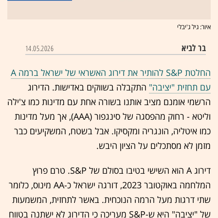
איור: גיל ג'יבלי
בר לביא
14.05.2026
החלטת S&P להותיר את דירוג האשראי של ישראל ברמה A
עם תחזית "יציבה"
התקבלה בשווקים באדישות. הדירוג
הרשמי אומנם מציב אותנו בשורה אחת עם מדינות כמו צ'ילה
וליטא - רחוק מהפסגה של סינגפור (AAA), אך מעל מדינות
כמו איטליה, הונגריה ומקסיקו. אבל בשטח, המשקיעים כבר
מזמן לא מסתכלים על הציון היבש.
דירוג A הוא השישי בטיבו בסולם של S&P. טרם פרוץ
המלחמה באוקטובר 2023, דורגה ישראל כ-AA מינוס, כלומר
שתי דרגות מעל הרמה הנוכחית. באשר לתחזית, המשמעות
של "יציבה" היא ש-S&P מעריכה כי הדירוג לא ישתנה בטווח