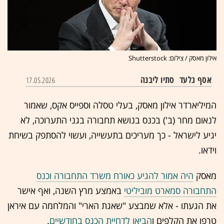
אילון מאסק / צילום: Shutterstock
אסף גלעד
סתיו ליבנה
17.05.2026
המיליארדר אילון מאסק, בעלי טסלה וספייס אקס, שאמור
לנאום מחר (ב') בכנס בנושא תחבורה בגני התערוכה, לא
יגיע לישראל - כך מעריכים בתעשייה, ועשוי להסתפק בשיחת
וידאו.
מאסק
היה אמור להגיע כאורח משרד התחבורה וכנס
התחבורה סמארט מוביליטי
באמצע מרץ השנה, ואף אישר
את הגעתו - אלא שמבצע "שאגת הארי" והמלחמה עם איראן
טרפו את הקלפים ו
הביאו לדחיית הכנס בחודשיים
.