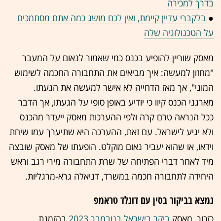
בדרך למכירה
●
בלקברי עדיין קיימת, ואין לכם מושג כמה אתם מסתמכים
על הטכנולוגיה שלה
מאסק שוריין להופיע בכנס כמי שאמור לנאום על המעבר
"מחזון למעשה: איך מביאים את התחבורה החכמה לשימוש
המוני", אך מאז הדחייה לא אישר למעשה את הגעתו.
מארגני הכנס קיוו כי יודיע באופן סופי על הגעתו, אך הדבר
ככל הנראה טרם קרה ולפי ההערכות מאסק ייעדר מהכנס
ולא יגיע לישראל. עם זאת, ההערכה היא שתיערך עמו שיחת
וידאו, או שהוא יעביר נאום מוקלט. הופעתו של מאסק שובצה
מיד לאחר דברי הפתיחה של שרת התחבורה מירי רגב וראש
היחידה לתחבורה חכמה במשרד, דניאלה גרא-מרגליות.
נמצא בביקור בסין עם דונלד טראמפ
כזכור, מאסק
ביקר בישראל בנובמבר 2023
בהזמנת