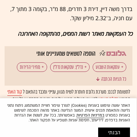
בדרך משה דיין, דירת 3 חדרים, 88 מ"ר, בקומה 3 מתוך 7,
עם חניה, ב־2.32 מיליון שקל.
כל העסקאות מאתר רשות המסים, מהתקופה האחרונה
הוספה לנושאים שמעניינים אותי
עסקאות השבוע
נדל"ן: עסקאות נדל"ן
מחירי הדירות
כל תגיות הכתבה
אשדוד
דירות יד שנייה
נדל"ן: נדל"ן למגורים
לתשומת לבכם: מערכת גלובס חותרת לשיח מגוון, ענייני ומכבד בהתאם ל
קוד האתי
המופיע
בדו"ח האמון
לפיו אנו פועלים. ביטויי אלימות, גזענות, הסתה או כל שיח
שוק הדיור
בלתי הולם אחר מסוננים בצורה
אוטומטית
ולא יפורסמו באתר.
האתר עושה שימוש בעוגיות (Cookies) לצורך שיפור חוויית המשתמש, ניתוח נתוני
גלישה והתאמת תכנים אישית. המשך הגלישה באתר מהווה הסכמה לשימוש
בעוגיות כמפורט
במדיניות הפרטיות
. באפשרותך, בכל עת, לשנות את הגדרות
העוגיות בדפדפן. לידיעתך, חסימת עוגיות תשפיע על תפקוד האתר.
הבנתי