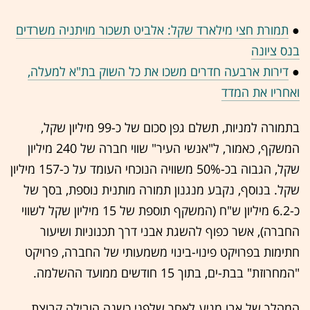
●
תמורת חצי מילארד שקל: אלביט תשכור מויתניה משרדים
בנס ציונה
●
דירות ארבעה חדרים משכו את כל השוק בת"א למעלה,
ואחריו את המדד
בתמורה למניות, תשלם גפן סכום של כ-99 מיליון שקל,
המשקף, כאמור, ל"אנשי העיר" שווי חברה של 240 מיליון
שקל, הגבוה בכ-50% משוויה הנוכחי העומד על כ-157 מיליון
שקל. בנוסף, נקבע מנגנון תמורה מותנית נוספת, בסך של
כ-6.2 מיליון ש"ח (המשקף תוספת של 15 מיליון שקל לשווי
החברה), אשר כפוף להשגת אבני דרך תכנוניות ושיעור
חתימות בפרויקט פינוי-בינוי משמעותי של החברה, פרויקט
"המחרוזת" בבת-ים, בתוך 15 חודשים ממועד ההשלמה.
המהלך של אבו מגיע לאחר שלפני כשנה הובילה קבוצת