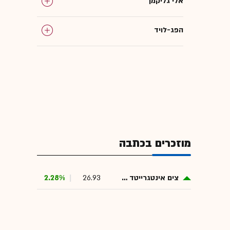
אלי גליקמן
הפג-לויד
קרן פימי
ישראליות בוול סטריט
תובלה ימית
מוזכרים בכתבה
צים אינטגרייטד שיפינג סרויסס
26.93
2.28%