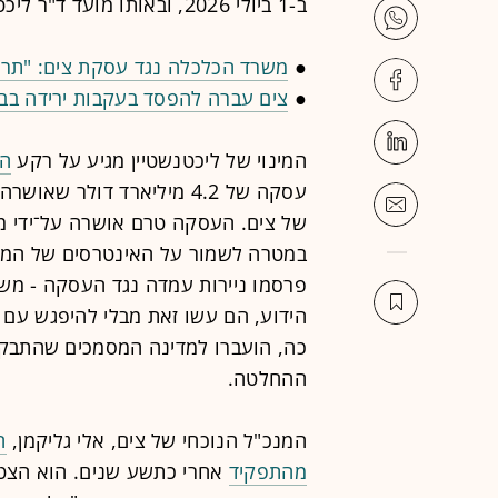
ב-1 ביולי 2026, ובאותו מועד ד"ר ליכטנשטיין ימונה גם כדירקטור בחברה.
●
משרד הכלכלה נגד עסקת צים: "תרגי
●
צים עברה להפסד בעקבות ירידה בביק
המינוי של ליכטנשטיין מגיע על רקע
הע
של צים. העסקה טרם אושרה על־ידי מ
במטרה לשמור על האינטרסים של המדי
פרסמו ניירות עמדה נגד העסקה - מש
הידוע, הם עשו זאת מבלי להיפגש עם 
כה, הועברו למדינה המסמכים שהתבקש
ההחלטה.
המנכ"ל הנוכחי של צים, אלי גליקמן,
ה
מהתפקיד