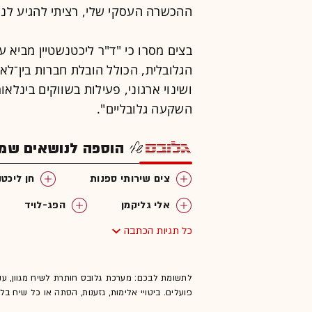
ההכשרה העסקי שלי, רציתי להגיע לני
בצים מסרו כי "ד"ר ליכטנשטיין מביא עמו
הגלובלית, הכולל הובלת חברות בין־לאו
ושינוי ארגוני, פעילות בשווקים בינלאומ
השקעה גלובליים".
הוספה לנושאים שמענ
צים שירותי ספנות
חן ליכטנ
אלי גליקמן
הפג-לויד
כל תגיות הכתבה
ישראליות בוול סטריט
תובל
לתשומת לבכם: מערכת גלובס חותרת לשיח מגוון, ענ
פועלים. ביטויי אלימות, גזענות, הסתה או כל שיח ב