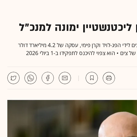
 ליכטנשטיין ימונה למנכ"ל
המינוי של ליכטנשטיין מגיע על רקע העסקה למכירת צים לידי הפג-לויד וקרן פימי, עסקה של 4.2 מיליארד דולר