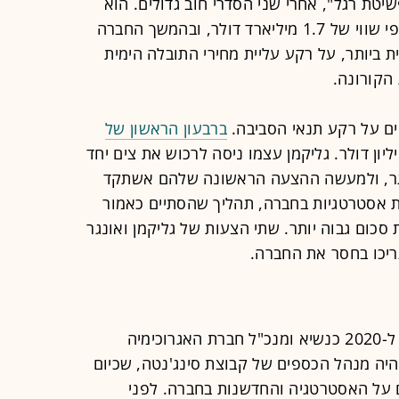
יטת רגל", אחרי שני הסדרי חוב גדולים. הוא
הוביל את החברה להנפקה בניו יורק לפי שווי של 1.7 מיליארד דולר, ובהמשך החברה
 ביותר, על רקע עליית מחירי התובלה הימית
קורונה.
חים על רקע תנאי הסביבה.
ברבעון הראשון של
יה חלש, צים הפסידה 86 מיליון דולר. גליקמן עצמו ניסה לרכוש את צים יחד
נגר, ולמעשה ההצעה הראשונה שלהם אשתקד
 אסטרטגיות בחברה, תהליך שהסתיים כאמור
ת סכום גבוה יותר. שתי הצעות של גליקמן ואונגר
ריכו בחסר את החברה.
ליכטנשטיין (68) כיהן בין השנים 2014 ל-2020 כנשיא ומנכ"ל חברת האגרוכימיה
יה מנהל הכספים של קבוצת סינג'נטה, שכיום
 על האסטרטגיה והחדשנות בחברה. לפני