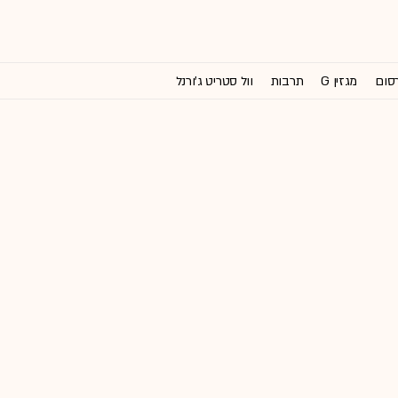
רסום
מגזין G
תרבות
וול סטריט ג'ורנל