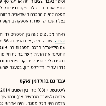
וסיפר בעבר שצים הייתה אז "על סף פש
הפכה להיות החברה הישראלית הרווחית
בצל משבר שרשרת האספקה בתקופת ה
לאחר מכן, צים נעה בין הפסדים לרוו
השנה
, שה
עם מיליארדר הרכב והספנות רמי או
התניעה את התהליך של בחינת חלופות
במכירה לידי הפג-לויד וקרן פימי תמור
נדחו על ידי הדירקטוריון, בטענה שהע
עבד גם בגולדמן זאקס
אדמה (לשעבר מכתשים אגן) ובהמשך ה
אדמה היא חלק ממנה, והיה אחראי גם