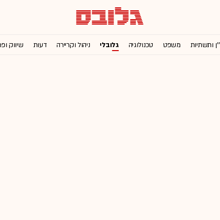
'ן ותשתיות
משפט
טכנולוגיה
גלובלי
ניהול וקריירה
דעות
שיווק ופ