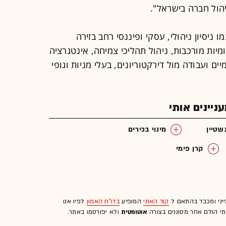
הול חברה בישראל".
 ניסיון ניהולי, עסקי ופיננסי רחב בזירה
מיות מורכבות, ניהול תהליכי צמיחה, אינטגרציה
יים ועבודה מול דירקטוריונים, בעלי מניות וגופי
יינים אותי
שטיין
מינוי בכירים
קרן פימי
ה ימית
ייני ומכבד בהתאם ל
קוד האתי
המופיע
בדו"ח האמון
לפיו אנו
לתי הולם אחר מסוננים בצורה
אוטומטית
ולא יפורסמו באתר.