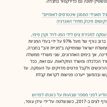
ל תאגידי המסכן אינטרסים לאומיים"
ושים וזינוק מחירי האנרגיה
סקה למכירת צים לידי הפג-לויד וקרן פימי
,
עסקה של 4.2 מיליארד דולר שאושרה ברוב גורף של מעל 97% על ידי בעלי המניות
משלת ישראל שמחזיקה ב"מניית זהב" בחברה,
נה, אך בימים האחרונים, שני משרדי ממשלה
רד הכלכלה ומשרד החקלאות. עם זאת, ככל
הרוכשים ולקבל פרטים מדויקים על העסקה. עד
ו ובהמשך ייערכו פגישות לקראת קבלת
ודיע לפני מספר שבועות על כוונתו לפרוש
אחרי כתשע שנים. הוא הצטרף לצים ב-2017, כשנשלטה על־ידי עידן עופר,