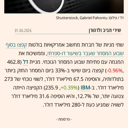
דל / צילום: Shutterstock, Gabriel Pahontu
שירי חביב ולדהורן
01.06.2026
שתי מניות של חברות מחשוב אמריקאיות בולטות
קפצו בסוף
שבוע המסחר שעבר בשיעור דו-ספרתי
, וממשיכות את
המגמה עם פתיחת שבוע המסחר הנוכחי. מניית
דל
(462.8
,‎
-0.96%
‏) קפצה ביום שישי ב-33% ביום המסחר החזק ביותר
בתולדותיה, והוסיפה 67.5 מיליארד דולר, לשווי נוכחי של 273
מיליארד דולר. ב-
IBM
(235.9 ,‎
+0.39%
‏) הקפיצה הייתה
צנועה יותר, של 12.7%, והיא הוסיפה 31.6 מיליארד דולר
לשוויה שמגיע כעת ל-280 מיליארד דולר.
- פרסומת -