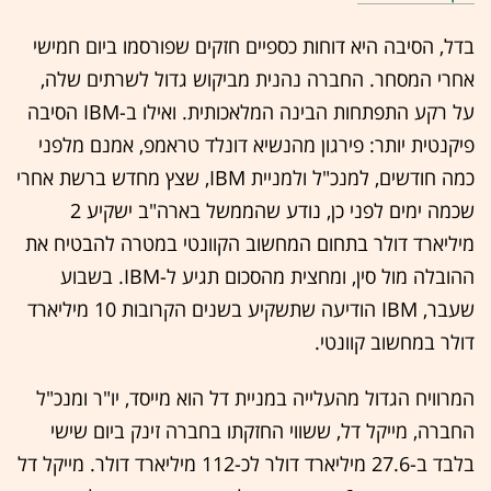
בדל, הסיבה היא דוחות כספיים חזקים שפורסמו ביום חמישי
אחרי המסחר. החברה נהנית מביקוש גדול לשרתים שלה,
על רקע התפתחות הבינה המלאכותית. ואילו ב-IBM הסיבה
פיקנטית יותר: פירגון מהנשיא דונלד טראמפ, אמנם מלפני
כמה חודשים, למנכ"ל ולמניית IBM, שצץ מחדש ברשת אחרי
שכמה ימים לפני כן, נודע שהממשל בארה"ב ישקיע 2
מיליארד דולר בתחום המחשוב הקוונטי במטרה להבטיח את
ההובלה מול סין, ומחצית מהסכום תגיע ל-IBM. בשבוע
שעבר, IBM הודיעה שתשקיע בשנים הקרובות 10 מיליארד
דולר במחשוב קוונטי.
המרוויח הגדול מהעלייה במניית דל הוא מייסד, יו"ר ומנכ"ל
החברה, מייקל דל, ששווי החזקתו בחברה זינק ביום שישי
בלבד ב-27.6 מיליארד דולר לכ-112 מיליארד דולר. מייקל דל