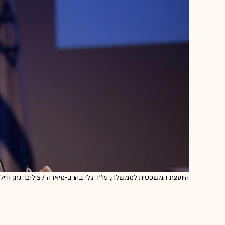
היועצת המשפטית לממשלה, עו''ד גלי בהרב-מיארה / צילום: נתן ווייל,