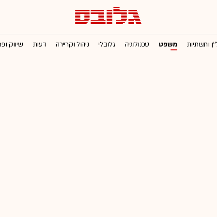
''ן ותשתיות
משפט
טכנולוגיה
גלובלי
ניהול וקריירה
דעות
שיווק ופ