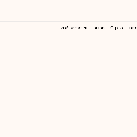
רסום
מגזין G
תרבות
וול סטריט ג'ורנל