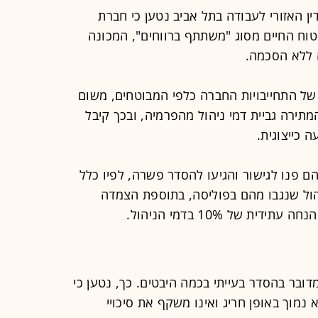
שה בשנת 2019 לבית הדין האזורי לעבודה בתל אביב נטען כי חברת
טוח החיים מסוג "משתתף ברווחים", המכונה
ה ללא הסכמה.
 של התחייבויות החברה כלפי המבוטחים, משום
תירה גביית דמי ניהול מהפרמיה, ובכך קיבל
 כייצוגית.
פנו לגישור והגיעו להסדר פשרה, לפיו כלל
לבד מדמי הניהול שנגבו מהם בפוליסה, בתוספת הצמדה
ת של 10% בדמי הניהול.
ר בהסדר בעייתי בכמה היבטים. כך, נטען כי
 ההשבה שנקבע בגובה 30% הוא נמוך באופן חריג ואינו משקף את סיכויי