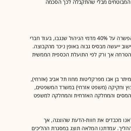
ל המבוטחים מבלי שהתקבלה לכך הסכמה
הגמול ושכר-הטרחה הועמדו בהסדר הפשרה על 40% מדמי הניהול שנגבו, בעוד חברי
. כלומר, החישוב ייעשה מבסיס גבוה באופן ניכר מהקבוצה.
הטרחה אך ורק לפי התועלת הכספית הממשית
יתר בן אבו מפרקליטות מחוז תל אביב (אזרחי),
וץ וחקיקה (משפט אזרחי) במשרד המשפטים,
ות המסים והמחלקה האזרחית והמחלקה למשפט
"אנו מכבדים את חוות-הדעת שהוצגה, אך
ההליך. עמדתנו המלאה תוצג במסגרת ההליכים