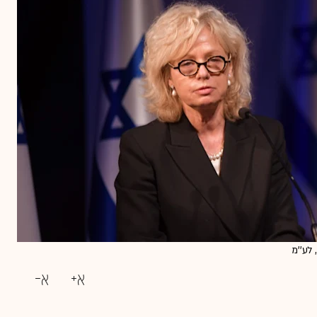
 לע''מ