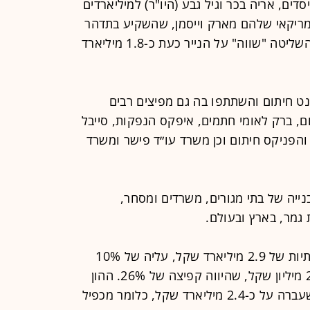
ם, אריה בכר וגיל גבע (היו"ר) למיליארדים
מריקאי שלהם מארק וייסמן, שהשקיע בתדהר
לפני יותר מ-20 שנה. כל אחד מבעלי השליטה "שווה" על הנייר כעת כ-1.8 מיליארד
נט חיתום והשתתפו בה גם מפיצים רבים
תום, ברק לאומי חתמים, איפקס הנפקות, סייבל
ום והפניקס חיתום וכן משרד עו״ד פישר ומשרד
ייה של בתי מגורים, משרדים ומסחר,
 גמר, בארץ ובעולם.
בשנת 2025 רשמה תדהר הכנסות שנתיות של 2.9 מיליארד שקל, עליה של 10%
ביחס לשנה שלפינה ורווח נקי של 207 מיליון שקל, שהיווה קפיצה של 26%. ההון
העצמי של החברה עמד בסוף השנה שעברה על כ-2.4 מיליארד שקל, כלומר מכפיל