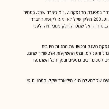
תמורת 19% ממניות החברה, גייסה תדהר במסגרת ההנפקה 1.7 מיליארד שקל, במחיר
של 155 שקלים למניה. מתוך סכום הגיוס, 200 מיליון שקל לא יגיעו לקופת החברה
הביטוח הראל שמכרה חלק ממניותיה ולפני
פקת הענק ורכשו את המניות היו בית
גדל והפניקס, ובתי ההשקעות אלטשולר שחם,
פים קטנים רבים נוספים ובסך הכל השתתפו
לדברי החברה, בהנפקה התקבלו ביקושים של למעלה מ-4 מיליארד שקל, המהווים פי