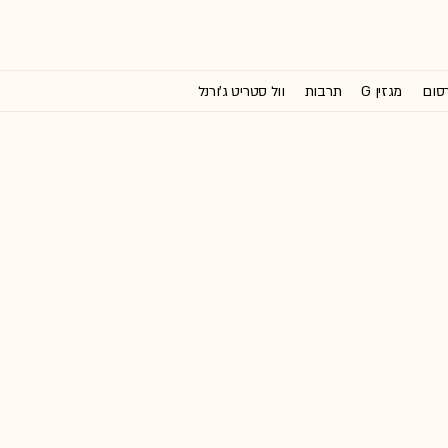
רסום
מגזין G
תרבות
וול סטריט ג'ורנל