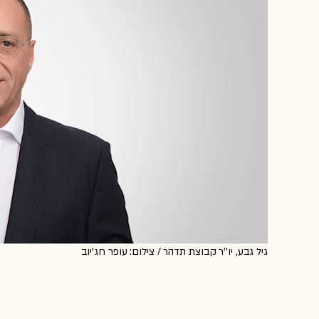
גיל גבע, יו''ר קבוצת תדהר / צילום: עופר חג'יוב