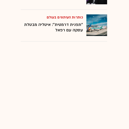
כותרות העיתונים בעולם
"תפנית דרמטית": איטליה מבטלת
עסקה עם רפאל