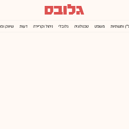
''ן ותשתיות
משפט
טכנולוגיה
גלובלי
ניהול וקריירה
דעות
שיווק ופ