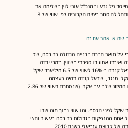
מייסד גיל גבע והמנכ"ל אורי לוין השלימה את
הנפקת המניות שלה בבורסה ( IPO ) ותחל להיסחר בימים הקרובים לפי שווי של 8
ח שהוא יאהב את זה
 על תואר חברת הבנייה הגדולה בבורסה, שכן
 ואיבדו אחוז דו ספרתי משווין. דמרי ירדה
ב-13% לשווי של 8 מיליארד שקל, ישראל קנדה ב-16% לשווי של 6.5 מיליארד שקל
ווי של 5 מיליארד שקל. מנגד, ישראל קנדה תהיה בעצמה
מתמודדת על התואר אם וכאשר יושלם המיזוג שלה עם אקרו (שנסחרת בשווי של 2.86
ה נקבע על 6.55 מיליארד שקל לפני הכסף. זהו שווי נמוך מזה שבו
ל אחת ההנפקות הגדולות בבורסה בעשור וחצי
ל קבוצת עזריאלי בשנת 2010.