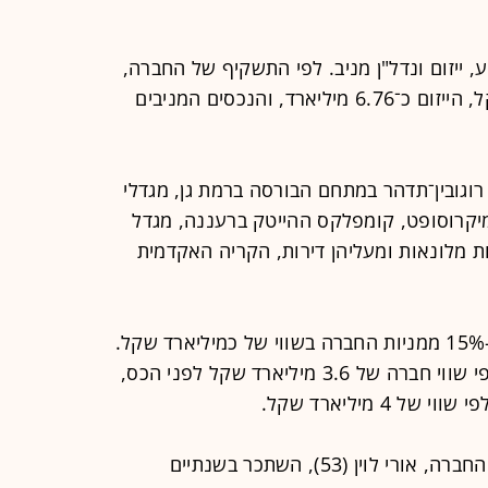
 ייזום ונדל"ן מניב. לפי התשקיף של החברה,
זרוע הביצוע מהווה כ-1.1 מיליארד שקל, הייזום כ־6.76 מיליארד, והנכסים המניבים
וגובין־תדהר במתחם הבורסה ברמת גן, מגדלי
וס מיקרוסופט, קומפלקס ההייטק ברעננה, מגדל
10 בתל אביב שכולל 11 קומות מלונאות ומעליהן דירות, הקריה האקדמית
חברת הביטוח הראל מחזיקה כאמור ב-15% ממניות החברה בשווי של כמיליארד שקל.
הראל השקיעה בחברה בשנת 2023 לפי שווי חברה של 3.6 מיליארד שקל לפני הכס,
 מיליארד שקל.
התשקיף של תדהר גם חשף כי מנכ"ל החברה, אורי לוין (53), השתכר בשנתיים