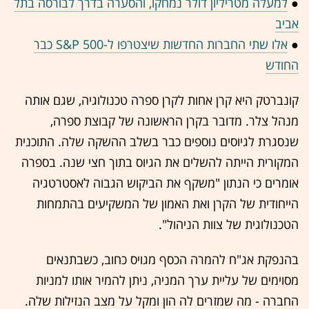
●
למעלה מטריליון דולר נמחקו, והסערה בדרך לבורסה בתל
אביב
●
אלו שתי החברות החדשות שיצטרפו ל-S&P 500 כבר
החודש
קונברטק היא קרן אחות לקרן ספרה טכנולוגיה, שגם אותה
מנהל צלר. מדובר בקרן הראשונה של קבוצת ספרה,
שנסגרת לגיוסים נוספים כבר בשלב ההשקה שלה. התוכנית
המקורית הייתה להשלים את הגיוס בתוך חצי שנה. בספרה
אומרים כי הנתון "משקף את הביקוש הגבוה לאסטרטגיה
הייחודית של הקרן ואת האמון של המשקיעים בהתמחות
הטכנולוגית של צוות הניהול".
בהנפקת אג"ח להמרה הכסף מגויס כחוב, כשבתנאים
מסוימים של עליית ערך המניה, ניתן להמיר אותו למניות
החברה - מה שמזרים לה הון ומקל על מצב הנזילות שלה.