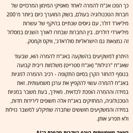
כך הפכו אג"ח להמרה לאחד מאפיקי המימון המרכזיים של
חברות הטכנולוגיה בעולם, בשוק המוערך כיום ביותר מ־200
מיליארד דולר, עם גיוסים שנתיים בהיקף של עשרות
מיליארדי דולרים. בין החברות שבחרו לאורך השנים במסלול
זה נמצאות גם הישראליות סולראדג', וויקס וקמטק.
היתרון למשקיעים בהשקעה באג"ח להמרה הוא, שבעוד
שאג"ח "רגילות" (אג"ח סטרייט) משלמות ריבית קבועה
בנוסף להחזר הקרן בסיום התקופה - רכיב ההמרה למניות
באג"ח להמרה עשוי להקפיץ את ערכן משמעותית. זאת
במידה וההמרה הופכת לכדאית. מאידך, בעת משבר במניות
הטכנולוגיה, המחזיקים באג"ח אלה חשופים לירידות חדות,
במידה והמשקיעים חוששים שחברה שתיקלע למשבר נזילות
ולא תפרע אותן.
האצה משמעותית בענף בעקבות מהפכת ה־AI