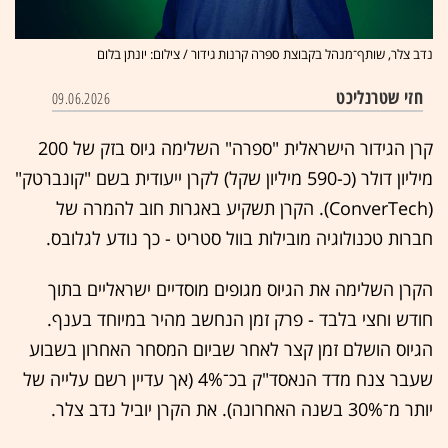
נדב צלר, שותף־מנהל בקבוצת ספרה קרנות גידור / צילום: יונתן בלום
חזי שטרנליכט
09.06.2026
קרן הגידור הישראלית "ספרה" השלימה גיוס בזק של 200
מיליון דולר (כ-590 מיליון שקל) לקרן ייעודית בשם "קונברטק"
(ConverTech). הקרן תשקיע באגרות חוב להמרה של
חברות טכנולוגיה מובילות בוול סטריט - כך נודע לגלובס.
הקרן השלימה את הגיוס מגופים מוסדיים ישראליים בתוך
חודש וחצי בלבד - פרק זמן הנחשב מהיר במיוחד בענף.
הגיוס הושלם זמן קצר לאחר שביום המסחר האחרון בשבוע
שעבר צנח מדד הנאסד"ק בכ־4% (אך עדיין רשם עלייה של
יותר מ־30% בשנה האחרונה). את הקרן יוביל נדב צלר.