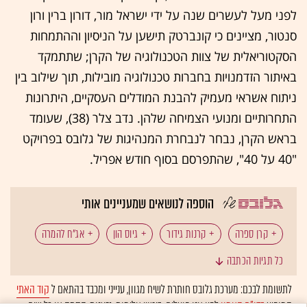
לפני מעל לעשרים שנה על ידי ישראל מור, דורון ברין ורון
סנטור, מציינים כי קונברטק תישען על הניסיון וההתמחות
הסקטוריאלית של צוות הטכנולוגיה של הקרן; שתתמקד
באיתור הזדמנויות בחברות טכנולוגיה מובילות, תוך שילוב בין
ניתוח אשראי מעמיק להבנת המודלים העסקיים, היתרונות
התחרותיים ומנועי הצמיחה שלהן. נדב צלר (38), שעומד
בראש הקרן, נבחר לנבחרת המנהיגות של גלובס בפרויקט
"40 על 40", שהתפרסם בסוף חודש אפריל.
הוספה לנושאים שמעניינים אותי
קרן ספרה
קרנות גידור
גיוס הון
אג"ח להמרה
כל תגיות הכתבה
נדב צלר
המומלצות
לתשומת לבכם: מערכת גלובס חותרת לשיח מגוון, ענייני ומכבד בהתאם ל
קוד האתי
המופיע
בדו"ח האמון
לפיו אנו פועלים. ביטויי אלימות, גזענות, הסתה או כל שיח