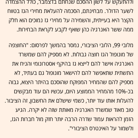
ולהתעקש על לשון ההסכם שנחתם בדצמבר, כולל ההצמדה
לשער הדולר. מבחינתם, הסכמה להעלאת מחירי הגז בטווח
הקצר היא בעייתית, והשמירה על מחירי גז נמוכים הוא חלק
ממה ששר האנרגיה כהן שואף לקבע לקראת הבחירות.
מלובי 99, הלובי הציבורי, נמסר בהמשך לפרסום: "החוצפה
של מונופול הגז חוצה גבולות. לא מספיק להם שמשרד
האנרגיה אישר להם לייצא גז בהיקף אסטרונומי והניח את
התשתית שתאפשר להם להישאר מונופול גם בעתיד, לא
מספיק להם שהמחיר המפוקח שהוסכם בהיתר היצוא, גבוה
בכ-10% מהמחיר הממוצע היום, עכשיו הם עוד מבקשים
להעלות אותו עוד יותר, כשמי שישלם את החשבון, זה הציבור.
טוב מאוד שמשרד האנרגיה מאותת שזה לא יקרה. הגיע
הזמן להראות עמוד שדרה הרבה יותר חזק מול חברות הגז,
ולשמור על האינטרס הציבורי".