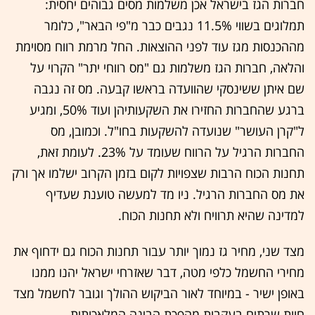
חברות הגז בישראל אכן משלמות מסים גבוהים יחסית:
תמלוגים בשווי 11.5% נגבים כבר מ"פי הבאר", כלומר
מההכנסות מגז עוד לפני ההוצאות. החל מרמת רווח מסוימת
והלאה, חברות הגז משלמות גם "מס רווחי יתר" הקרוי על
שם איתן ששינסקי שהוועדה בראשו קבעה. מס זה נגבה
ברגע שהחברות החזירו את השקעותיהן ועוד 50%, ומגיע
ל"קרן העושר" שנועדה להשקעות בחו"ל. וכמובן, מס
החברות הרגיל על הרווח שעומד על 23%. לעומת זאת,
תחנות הכוח הרבות שצפויות לקום בזמן הקרוב ישלמו אך ורק
את מס החברות הרגיל. ניו מד למעשה טוענת שעדיף
למדינה שהיא תרוויח ולא תחנות הכוח.
מצד שני, מחיר גז נמוך יותר עבור תחנות הכוח גם ידחוף את
מחירי החשמל כלפי מטה, דבר שאזרחי ישראל יהנו ממנו
באופן ישיר - במיוחד לאור הביקוש ההולך וגובר לחשמל מצד
חוות שרתים בעקבות מהפכת הבינה המלאכותית.