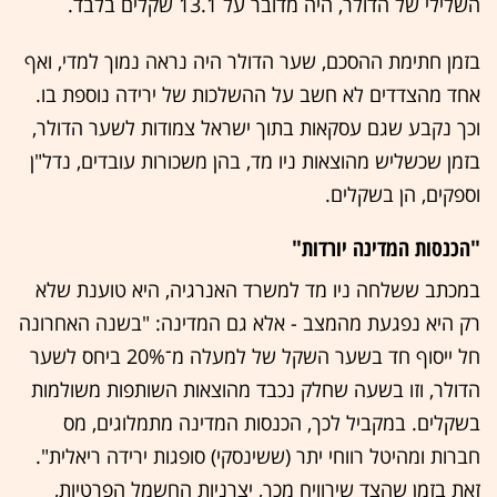
השלילי של הדולר, היה מדובר על 13.1 שקלים בלבד.
בזמן חתימת ההסכם, שער הדולר היה נראה נמוך למדי, ואף
אחד מהצדדים לא חשב על ההשלכות של ירידה נוספת בו.
וכך נקבע שגם עסקאות בתוך ישראל צמודות לשער הדולר,
בזמן שכשליש מהוצאות ניו מד, בהן משכורות עובדים, נדל"ן
וספקים, הן בשקלים.
"הכנסות המדינה יורדות"
במכתב ששלחה ניו מד למשרד האנרגיה, היא טוענת שלא
רק היא נפגעת מהמצב - אלא גם המדינה: "בשנה האחרונה
חל ייסוף חד בשער השקל של למעלה מ־20% ביחס לשער
הדולר, וזו בשעה שחלק נכבד מהוצאות השותפות משולמות
בשקלים. במקביל לכך, הכנסות המדינה מתמלוגים, מס
חברות ומהיטל רווחי יתר (ששינסקי) סופגות ירידה ריאלית".
זאת בזמן שהצד שירוויח מכך, יצרניות החשמל הפרטיות,