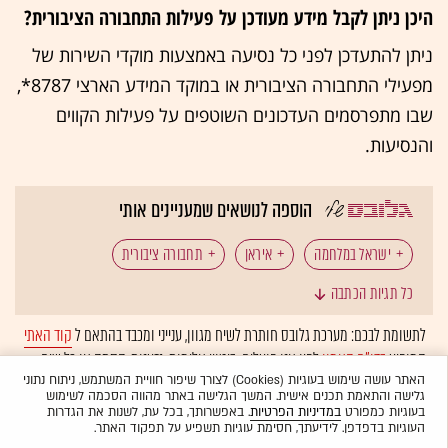
היכן ניתן לקבל מידע מעודכן על פעילות התחבורה הציבורית?
ניתן להתעדכן לפני כל נסיעה באמצעות מוקדי השירות של
מפעילי התחבורה הציבורית או במוקד המידע הארצי 8787*,
שבו מתפרסמים העדכונים השוטפים על פעילות הקווים
והנסיעות.
הוספה לנושאים שמעניינים אותי
ישראל במלחמה
איראן
תחבורה ציבורית
כל תגיות הכתבה
נתב"ג
פיקוד העורף
גלובס עושה סדר
לתשומת לבכם: מערכת גלובס חותרת לשיח מגוון, ענייני ומכבד בהתאם ל
קוד האתי
המופיע
בדו"ח האמון
לפיו אנו פועלים. ביטויי אלימות, גזענות, הסתה או כל שיח
אוטובוסים
רכבת ישראל
הרכבת הקלה
בלתי הולם אחר מסוננים בצורה
אוטומטית
ולא יפורסמו באתר.
האתר עושה שימוש בעוגיות (Cookies) לצורך שיפור חוויית המשתמש, ניתוח נתוני
גלישה והתאמת תכנים אישית. המשך הגלישה באתר מהווה הסכמה לשימוש
בעוגיות כמפורט
במדיניות הפרטיות
. באפשרותך, בכל עת, לשנות את הגדרות
העוגיות בדפדפן. לידיעתך, חסימת עוגיות תשפיע על תפקוד האתר.