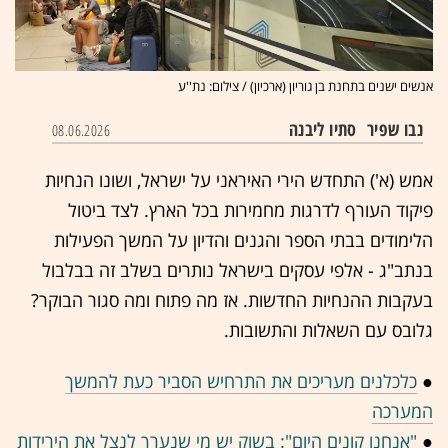
אנשים ישנים בתחנת בן גוריון (ארכיון) / צילום: נת''ע
נבו שפיר
סתיו ליבנה
08.06.2026
אמש (א') התחדש הירי האיראני על ישראל, ושונו הנחיות
פיקוד העורף לדרגות מחמירות בכל הארץ. לצד ביטול
הלימודים בבתי הספר והגנים והדיון על המשך הפעילות
בנתב"ג - אלפי עסקים בישראל נותרים בשלב זה בבלבול
בעקבות ההנחיות החדשות. אז מה פתוח ומה סגור הבוקר?
גלובס עם השאלות והתשובות.
●
כלכלנים מעריכים את התרחיש הסביר כעת להמשך
המערכה
●
"אנחנו קונים היום": בשוק יש מי שנערך לנצל את הירידות