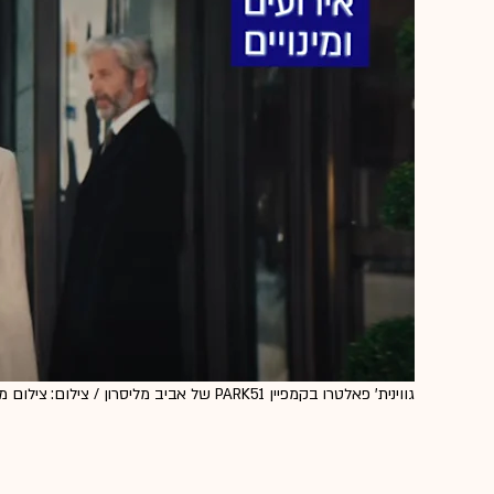
גווינית' פאלטרו בקמפיין PARK51 של אביב מליסרון / צילום: צילום מסך מיוטיוב