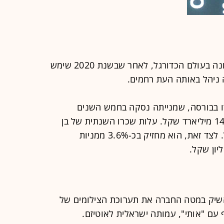
עבור בן זאב לא מדובר בהתנסות ראשונה בעולם הכדורגל, לאחר שבשנת 2020 שימש
 ניהל באותה העת רחמים.
דו בבורסה, שמנייתה נסקה בחמש השנים
האחרונות בכמעט 800% לשווי של כ-14 מיליארד שקל. עלות שכרו השנתית של בן
זאב עמדה אשתקד על 6.1 מיליון שקל. לצד זאת, הוא מחזיק בכ-3.6% ממניות
 השיק במטה החברה את תערוכת הצילומים של
 עם "אותי", עמותה ישראלית לאוטיזם.