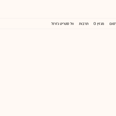
רסום
מגזין G
תרבות
וול סטריט ג'ורנל