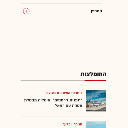
קמפיין
איתי בן זאב
כדורגל ישראלי
כלל ביטוח
המומלצות
תערוכה
צילום
כותרות העיתונים בעולם
"תפנית דרמטית": איטליה מבטלת
עסקה עם רפאל
מינוי בכירים
הגירה
|
בלעדי
פרזנטור