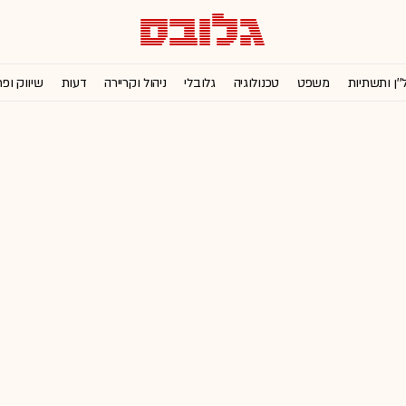
''ן ותשתיות
משפט
טכנולוגיה
גלובלי
ניהול וקריירה
דעות
שיווק ופ