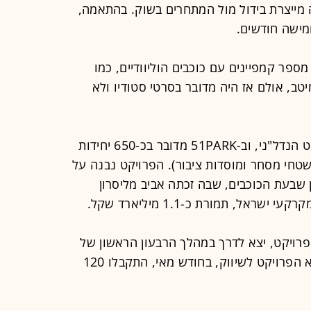
מייצרת בידול מול המתחרים בשוק. בהתאמה,
ישה חודשים.
מספר קמפיינים עם כוכבים הוליוודיים, כמו
למיטב, אולם אז היה מדובר בסרטי סטודיו ולא
ההשקעה בשיווק נגזרת מגודל הפרויקט הנדל"ני, וב-51PARK מדובר בכ-650 יחידות
בני 51 קומות (לצד שטחי מסחר ומוסדות ציבור). הפרויקט נבנה על
שבעת הכוכבים, שבה זכתה אביב מליסרון
פרויקט, יצא לדרך במהלך הרבעון הראשון של
השנה. אביב מליסרון דיווחה כי מאז יצא הפרויקט לשיווק, בחודש מאי, התקבלו 120