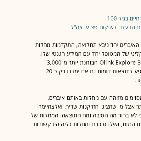
 בגיל 100
ל האיברים יחד ניבא תחלואה, התקדמות מחלות
ליני של המטופל יחד עם המידע הגנטי שלו.
הבדיקה נעשתה בשיטה הנקראת Olink Explore 3072 הבוחנת יותר מ־3,000
חלבונים שונים, אך נמצא שאפשר להגיע לתוצאות דומות גם אם ימדדו רק כ־20
ר.
וימים מזוהה עם מחלות באותם איברים.
תר אצל מי שהציגו הזדקנות שריר, ואלצהיימר
כי לא ברור מה הסיבה ומה התוצאה. המחלות של
ת המוח, ואילו סוכרת ומחלות כליה היו קשורות