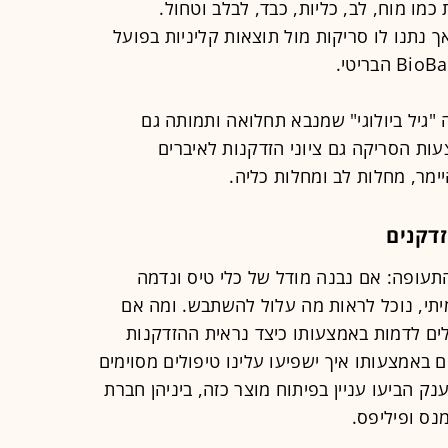
מו מוח, לב, כליות, כבד, לבלב וטחול.
 נתנו לו סריקות מול תוצאות קליניות בפועל
"גיל ביולוגי" שמנבא תחלואה ותמותה גם
עות הסריקה גם ציוני הזדקנות לאיברים
ימר, מחלות לב ומחלות כליה.
זדקנים
התעופה: אם נבנה מודל של כלי טיס ונדמה
תי, נוכל לראות מה עלול להשתבש. ומה אם
ולים לדמות באמצעותו כיצד נראית ההזדקנות
ם באמצעותו איך ישפיעו עלינו טיפולים מסוימים
נק הביעו עניין בפיתוח מוצר כזה, ביניהן חברת
נס ופיליפס.