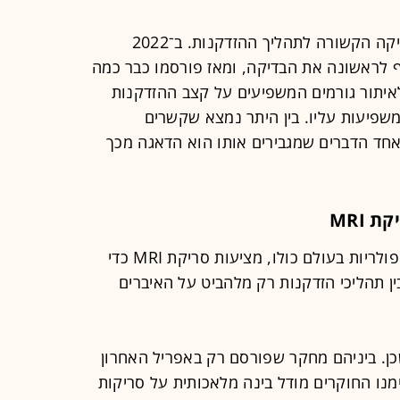
בדיקת DunedinPace בוחנת אפיגנטיקה הקשורה לתהליך ההזדקנות. ב־2022
eLif מאמר שתיקף לראשונה את הבדיקה, ומאז פורסמו כבר כמה
יתור גורמים המשפיעים על קצב ההזדקנות
משפיעות עליו. בין היתר נמצא שקשרים
אחד הדברים שמגבירים אותו הוא הדאגה מכך
 MRI
קליניקות למניעת הזדקנות, שהפכו פופולריות בעולם כולו, מציעות סריקת MRI כדי
ן תהליכי הזדקנות רק מלהביט על האיברים
ן. ביניהם מחקר שפורסם רק באפריל האחרון
, שבמסגרתו אימנו החוקרים מודל בינה מלאכותית על סריקות