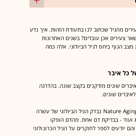
"
עירים מהגיל שכתוב לנו בתעודת הזהות. איך נדע
ר צעירים אכן עובדים? בשנים האחרונות
צב הגוף ביחס לגיל הביולוגי. אלה כמה
ל כל איבר
ברים שונים מזדקנים בקצב שונה. בהדרגה
לאיברים שונים.
במחקר שפורסם ב־2025 בכתב העת Nature Aging נבדק הגיל הביולוגי של עשרה
ות ועוד - בבדיקת דם אחת. מהדם הופקו
הם יודעים לספר לחוקרים על הגיל הכרונולוגי