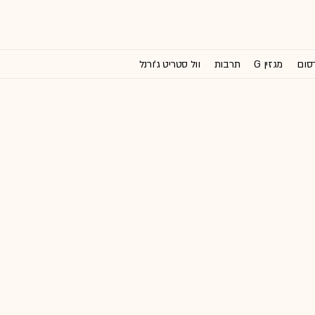
רסום
מגזין G
תרבות
וול סטריט ג'ורנל