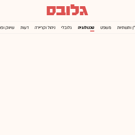
'ן ותשתיות
משפט
טכנולוגיה
גלובלי
ניהול וקריירה
דעות
שיווק ופ