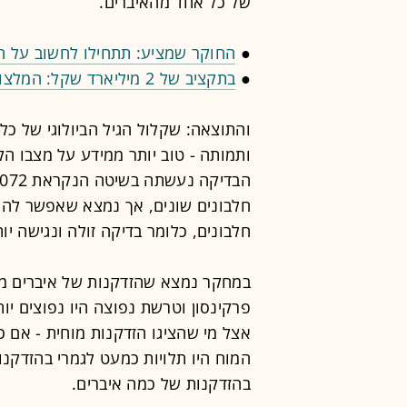
של כל אחד מהאיברים.
●
החוקר שמציע: תתחילו לחשוב על החיים
●
בתקציב של 2 מיליארד שקל: המלצות הוועדה לשיקום פצועי צה"ל
והתוצאה: שקלול הגיל הביולוגי של כ
ותמותה - טוב יותר ממידע על מצבו הק
חלבונים, כלומר בדיקה זולה ונגישה יות
במחקר נמצא שהזדקנות של איברים מס
פרקינסון וטרשת נפוצה היו נפוצים יו
אצל מי שהציגו הזדקנות מוחית - אם 
המוח היו תלויות כמעט לגמרי בהזדקנו
בהזדקנות של כמה איברים.