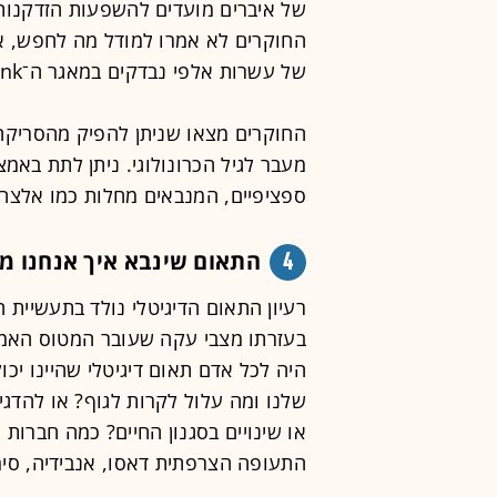
של איברים מועדים להשפעות הזדקנות כ
החוקרים לא אמרו למודל מה לחפש, אך
של עשרות אלפי נבדקים במאגר ה־BioBank הבריטי.
החוקרים מצאו שניתן להפיק מהסריקה 
מעבר לגיל הכרונולוגי. ניתן לתת באמצ
ספציפיים, המנבאים מחלות כמו אלצהי
4
התאום שינבא איך אנחנו מ
רעיון התאום הדיגיטלי נולד בתעשיית 
בעזרתו מצבי עקה שעובר המטוס האמי
היה לכל אדם תאום דיגיטלי שהיינו יכ
שלנו ומה עלול לקרות לגוף? או להדגי
או שינויים בסגנון החיים? כמה חברות ע
התעופה הצרפתית דאסו, אנבידיה, סימ