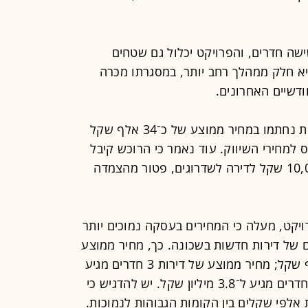
ישה חדרים, והפרויקט יכלול גם שטחים
יא חלק ממהלך רחב יותר, במסגרתו מכרה
על פי החברה היזמית, העסקאות נחתמו במחיר ממוצע של כ־34 אלף שקל
משקף הנחה של כ־3.5% ביחס למחירי השיווק. עוד נאמר כי הרוכש קיבל
הטבות מקובלות הכוללות זיכוי של 10,000 שקל לדירה לשדרוגים, פטור מהצמדה
יקט, מעלה כי המחירים בעסקה נמוכים יותר
של דירות חדשות בשכונה. כך, מחיר ממוצע
למ"ר בדירות חדשות מגיע ל־36.7 אלף שקל; מחיר ממוצע של דירות 3 חדרים מגיע
ל־2.97 מיליון שקל ומחיר של דירות 4 חדרים מגיע ל־3.8 מיליון שקל. יש להדגיש כי
 אלפי שקלים בין הקומות הגבוהות לנמוכות.