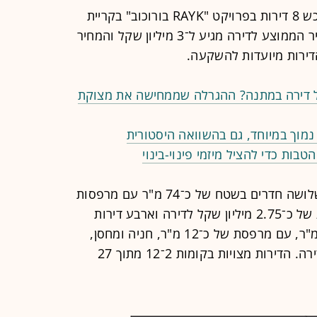
איש עסקים ישראלי צרפתי רכש 8 דירות בפרויקט "RAYK בורוכוב" בקריית
יובל בירושלים, ב־24 מיליון שקל. המחיר הממוצע לדירה מגיע ל־3 מיליון שקל והמחיר
ל דירה במתנה? ההגרלה שממחישה את מצוקת
מוך במיוחד, גם בהשוואה היסטורית
טבות כדי להציל מיזמי פינוי-בינוי
הדירות שנרכשו כוללות ארבע דירות שלושה חדרים בשטח של כ־74 מ"ר עם מרפסות
של 9 מ"ר, חניה ומחסן, במחיר ממוצע של כ־2.75 מיליון שקל לדירה וארבע דירות
בנות ארבעה חדרים, בשטח של כ־96 מ"ר, עם מרפסת של כ־12 מ"ר, חניה ומחסן,
במחיר ממוצע של 3.33 מיליון שקל לדירה. הדירות מצויות בקומות 2־12 מתוך 27