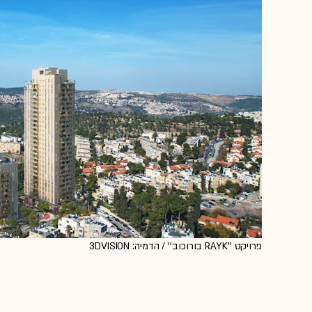
פרויקט ''RAYK בורוכוב'' / הדמיה: 3DVISION