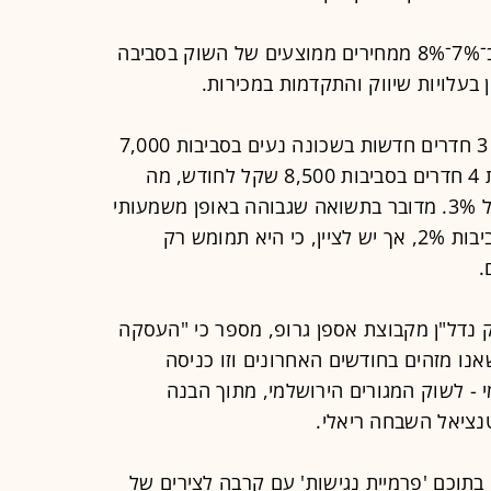
בסך הכול העסקאות שבוצעו נמוכות ב־7%־8% ממחירים ממוצעים של השוק בסביבה
 בעלויות שיווק והתקדמות במכירות.
לפי אתר יד2, מחירי שכירות של דירות 3 חדרים חדשות בשכונה נעים בסביבות 7,000
שקל לחודש ומחירי השכירות של דירות 4 חדרים בסביבות 8,500 שקל לחודש, מה
שמגלם תשואה שנתית פוטנציאלית של 3%. מדובר בתשואה שגבוהה באופן משמעותי
מהתשואה הממוצעת בעיר, שנעה בסביבות 2%, אך יש לציין, כי היא תמומש רק
.
יק נדל"ן מקבוצת אספן גרופ, מספר כי ​"העסקה
ו מזהים בחודשים האחרונים וזו כניסה
י - לשוק המגורים הירושלמי, מתוך הבנה
טנציאל השבחה ריאלי.
תוכם 'פרמיית נגישות' עם קרבה לצירים של