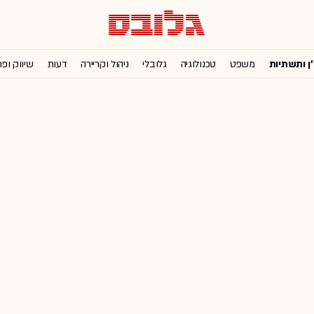
'ן ותשתיות
משפט
טכנולוגיה
גלובלי
ניהול וקריירה
דעות
שיווק ופ