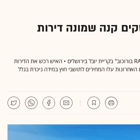
עסקים קנה שמונה דירות
איש עסקים ישראלי צרפתי רכש 8 דירות בפרויקט "RAYK בורוכוב" בקריית יובל בירושלים • האיש רכש את הדירות
 24 מיליון שקל • בשנים האחרונות עלו המחירים לתושבי חוץ במידה ניכרת בגלל