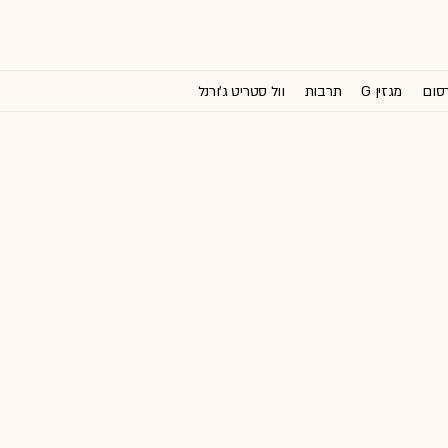
רסום
מגזין G
תרבות
וול סטריט ג'ורנל