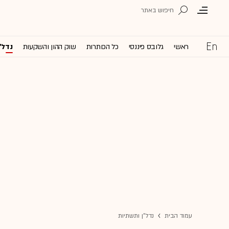
ראשי
גלובס פיננסי
כל הכותרות
שוק ההון והשקעות
נדל'
עמוד הבית
נדל"ן ותשתיות