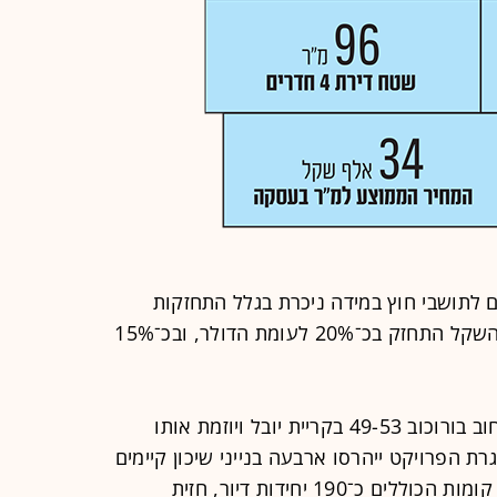
ם לתושבי חוץ במידה ניכרת בגלל התחזקות
השקל. כך, בשלוש השנים האחרונות השקל התחזק בכ־20% לעומת הדולר, ובכ־15%
"RAYK בורוכוב" ממוקם ברחוב בורוכוב 49-53 בקריית יובל ויוזמת אותו
ת הפרויקט ייהרסו ארבעה בנייני שיכון קיימים
ובמקומם יוקמו שני בניינים בני 9 ו־27 קומות הכוללים כ־190 יחידות דיור, חזית