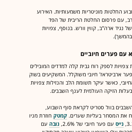
בוע החלטות מוניטריות משמעותיות. האירוע
רב, עם פרסום החלטת הריבית של הפד
3.7) והראשונה של נגיד ארה"ב, קווין וורש. בנוסף, צפויות
בהמשך).
 עם פערים חיוביים
צפויות לספק רוח גבית קלה למדדים המובילים
פער ארביטראז' חיובי משוקלל. המשקיעים בשוק
יובי, כאשר עיקר תשומת הלב והנזילות צפויות
בעלות הזיקה העולמית לענף השבבים.
בבים בוול סטריט לקראת סוף השבוע,
ח את המסחר בעליות שערים.
קמטק
חוזרת מניו
נייס
עם פער חיובי של 2.6%,
נובה
עם
פער של כ-0.5%. חברות אלו הושפעו בשבוע שעבר מהתיקון