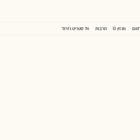
רסום
מגזין G
תרבות
וול סטריט ג'ורנל