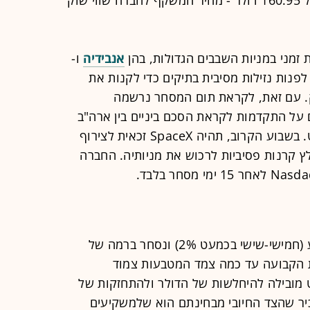
 זמני במניות השבבים הגדולות, בהן
אנבידיה
ו-
פנות נזילות מסיבית בתיקים כדי לקנות את
. עם זאת, לקראת תום המסחר נרשמה
על התקדמות לקראת הסכם ביניים בין ארה"ב
לאיראן, שהביא גם לירידת מחירי הנפט. בשבוע הקרוב, תהיה SpaceX זכאית לצירוף
ץ קרנות פסיביות לרכוש את מניותיה. החברה
השקל התחזק מול הדולר בסוף השבוע (חמישי-שישי בכמעט 2%) ונסחר ברמה של
ורת הקבועה עד כמה צמד המטבעות צמוד
ט מובילה להיחלשות של הדולר ולהתחזקות של
ר שהצד החיובי מבחינתם הוא שלמשקיעים