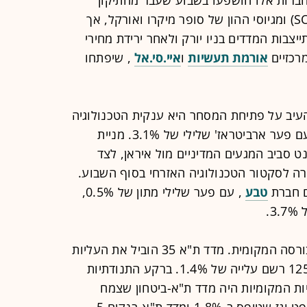
הטכני בקרן השבבים האמריקאית (SOXX) ומגיוסי ההון של סופר מיקרו ואורקל, אך
צבות המדדים בניו יורק ולאחר ירידת מחירי
רכזיים
אורמת תעשיות
ו
איי.סי.אל
, שיפתחו
להעיב על פתיחת המסחר היא ענקית הטכנולוגיה
, שחוזרת עם פער ארביטראז' שלילי של 3.1%. מניית
סביב המגעים המדיניים מול איראן, לצד
ה לסקטור הטכנולוגיה האזרחי בסוף השבוע.
ם חברת
טבע
, עם פער שלילי מתון של 0.5%,
.
שבוע שעבר הסתיים במגמה חיובית בבורסה המקומית. מדד ת"א 35 הוביל את העליות
עם זינוק שבועי של 1.8%, ומדד ת"א 125 רשם עלייה של 1.4%. ברקע התנודתיות
יות המקומיות היה מדד ת"א-ביטחון שצמח
ב-1.9%. לצידו בלטו לחיוב מדד ת"א-נפט וגז שטיפס ב-1.8% ומדד ת"א-בנקים 5