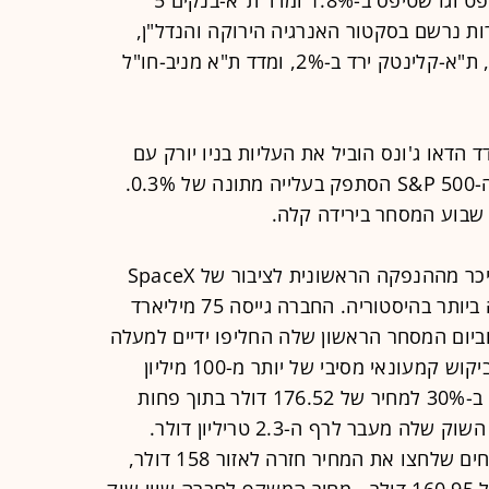
לחץ מכירות נרשם בסקטור האנרגיה הירוקה והנדל"ן,
מדד ת"א-תשתיות אנרגיה השיל 2.4%, ת"א-קלינטק ירד ב-2%, ומדד ת"א מניב-חו"ל
הדאו ג'ונס הוביל את העליות בניו יורק עם
תוספת שבועית של 0.8%, בעוד מדד ה-S&P 500 הסתפק בעלייה מתונה של 0.3%.
 שבוע המסחר בירידה קלה.
התנודתיות בניו יורק הושפעה באופן ניכר מההנפקה הראשונית לציבור של SpaceX
בנאסד"ק ביום שישי, שהוגדרה כגדולה ביותר בהיסטוריה. החברה גייסה 75 מיליארד
1.8 טריליון דולר, וביום המסחר הראשון שלה החליפו ידיים למעלה
מ-513 מיליון מניות, במהלך שנתמך בביקוש קמעונאי מסיבי של יותר מ-100 מיליון
דולר. עם תחילת המסחר המניה זינקה ב-30% למחיר של 176.52 דולר בתוך פחות
משעתיים, מה שהקפיץ זמנית את שווי השוק שלה מעבר לרף ה-2.3 טריליון דולר.
בהמשך, חלפו המשקיעים למימושי רווחים שלחצו את המחיר חזרה לאזור 158 דולר,
אך לקראת הנעילה התייצבה המניה על 160.95 דולר - מחיר המשקף לחברה שווי שוק