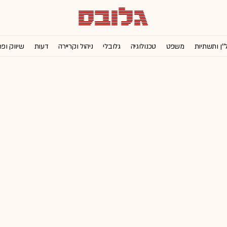
''ן ותשתיות
משפט
טכנולוגיה
גלובלי
ניהול וקריירה
דעות
שיווק ופ