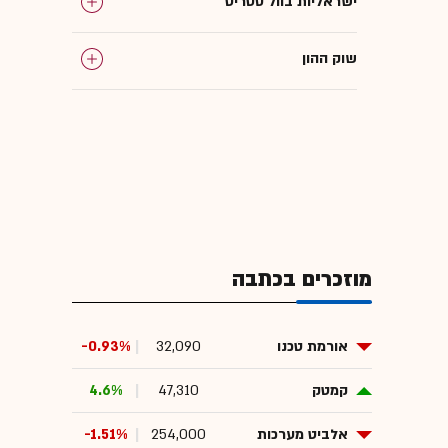
ישראליות בוול סטריט
שוק ההון
ריבית ארה"ב
אינפלציה ישראל
ריבית יפן
מוזכרים בכתבה
איראן
ארה"ב
אורמת טכנו
32,090
-0.93%
קמטק
47,310
4.6%
אלביט מערכות
254,000
-1.51%