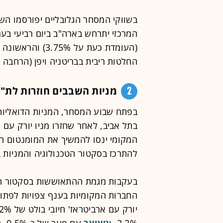
בשווקי המסחר הגלובליים יפורסמו הש
המרכזי יתרחש בארה"ב ביום רביעי בע
(העומדת כעת על 5%
החלטות ריבית בבריטניה ויפן (הרחבה 
2
מניות השבבים חוזרות לת"א
בפתח שבוע המסחר, המניות הדואליות 
בתל אביב, לאחר שחזרו מניו יורק עם 
המקומי ינסו להמשיך את המומנטום הח
להתרכז בסקטור הטכנולוגיה והמניות 
בעקבות מגמת ההתאוששות בסקטור הש
החברות המקומיות בענף צפויות לפתו
יורק עם ארביטראז' חיובי בולט של 3.2%,
2.2%, ו
טאואר
עם 