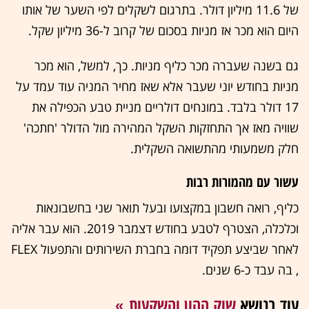
של 11.6 מיליון דולר. בתרגום לשקלים לפי השער של אותו
היום הוא מכר אז מניות בסכום של קרוב ל-36 מיליון שקל.
גם בשנה שעברה מכר כליף מניות. כך, למשל, הוא מכר
מניות בחודש יוני שעבר אלא שאז מחיר המניה עוד עמד על
17 דולר בלבד. במונחים דולריים מניית טבע הכפילה את
שוויה מאז אך התחזקות השקל המהירה מול הדולר 'חתכה'
חלק משמעותי מהתשואה השקלית.
עשור עם מהמורות רבות
כליף, רואה חשבון במקצועו ובעל תואר שני בחשבונאות
וכלכלה, הצטרף לטבע בחודש דצמבר 2019. הוא עבר אליה
לאחר שביצע תפקיד דומה בחברת השירותים והתפעול FLEX
, בה עבד כ-6 שנים.
עוד בנושא
שוק ההון והשקעות