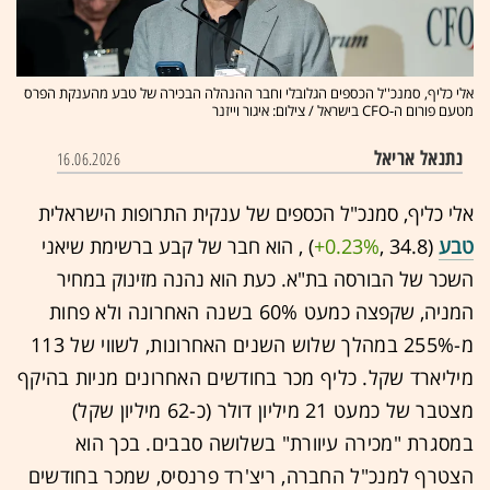
אלי כליף, סמנכ''ל הכספים הגלובלי וחבר ההנהלה הבכירה של טבע מהענקת הפרס
מטעם פורום ה-CFO בישראל / צילום: איגור וייזנר
נתנאל אריאל
16.06.2026
אלי כליף, סמנכ"ל הכספים של ענקית התרופות הישראלית
טבע
(34.8 ,‎
+0.23%
‏) , הוא חבר של קבע ברשימת שיאני
השכר של הבורסה בת"א. כעת הוא נהנה מזינוק במחיר
המניה, שקפצה
כמעט 60% בשנה האחרונה ולא פחות
מ-255% במהלך שלוש השנים האחרונות, לשווי של 113
מיליארד שקל. כליף מכר בחודשים האחרונים מניות בהיקף
מצטבר של כמעט 21 מיליון דולר (כ-62 מיליון שקל)
במסגרת "מכירה עיוורת" בשלושה סבבים. בכך הוא
הצטרף למנכ"ל החברה, ריצ'רד פרנסיס, שמכר בחודשים