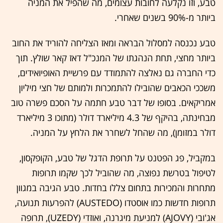
טבע, וזו נקלעה לחובות עצומים, מה שהפיל את המניה
ביותר מ-90% בשנים שאחרי.
טבע נכנסה למסלול הבראה ומאז הצליחה להוריד את החוב
ביותר מחצי, תחת הנהגתו של המנכ"ל דאז קאר שולץ. תוך
כדי החברה גם נאלצה להתמודד עם פרשיית האופיואידים,
משככי הכאבים שהובילו להתמכרות ולמותם של חצי מיליון
אמריקאים. בסופו של דבר טבע חתמה על הסכם פשרה טוב
מבחינתה, בהיקף של 4.3 מיליארד דולר (מתוכו 3 מיליארד
דולר במזומן), מה שהחל לשחרר את הלחץ על המניה.
במקביל, פג הפטנט על תרופת הדגל של טבע, הקופקסון,
לטיפול בטרשת נפוצה, מה שהוביל לכך שקמו תרופות
מתחרות והמכירות בתחום צללו בחדות. טבע הגיבה במגוון
תרופות חדשות כמו אוסטדו (AUSTEDO) להפרעות תנועה,
אג'ובי (AJOVY) למניעת מיגרנה, ואוזדי (UZEDY), תרופה