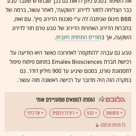
את השיפור בטבע ניתן לראות גם בכך שבחודש שעבר טבע
כבר הצליחה לחזור לדירוג 'השקעה', לאחר עשור, ברמה של
BBB מינוס שניתנה לה ע"י סוכנות הדירוג פיץ'. עם זאת,
בחברות הדירוג האחרות הדירוג של טבע טרם חזר לדירוג
השקעה, אך ב
מודי'ס התחזית חיובית
.
טבע גם עברה 'להתקפה' לאחרונה כאשר היא הודיעה על
רכישת חברת Emalex Biosciences בתחום פיתוח טיפול
לתסמונת טורט, בסכום שיגיע עד 900 מיליון דולר. גם
במקרה הזה היה מדובר על רכישה ראשונה מזה עשור.
הוספה לנושאים שמעניינים אותי
מימושים
טבע
ריצ'רד פרנסיס
אלי כליף
כל תגיות הכתבה