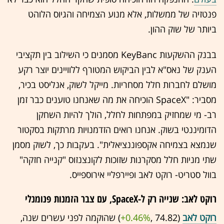
פנטזיה של ממשלות, אלא מנוע הצמיחה והגיוס הלוהט
ביותר של שוק ההון.
בבנק ההשקעות KeyBanc מסמנים כי השילוב בין תקציבי
הענק של נאס"א לבין הביקוש המטורף ללוויינים יוצר רקע
מושלם לחברות חלל מסחריות. מייקל לשוק, אנליסט בכיר,
מסביר: "SpaceX הוכיחה את מה שאנחנו טוענים כבר זמן
רב- מי שמחזיק במפתחות לחלל, הולך להיות השחקן
הדומיננטי בשוק. אנחנו רואים הזדמנויות מרתקות בסקטור
שנמצא בצמיחה אקספוננציאלית". בעקבות כך, לשוק מסמן
שתי מניות חלל מסקרנות שזוכות לקונצנזוס "קנייה חזקה"
בוול סטריט- רוקט לאב ופיירפליי אירוספייס.
רוקט לאב: שנייה רק ל-SpaceX, עם צבר הזמנות פנומנלי
רוקט לאב
(74.82 ,‎
+0.46%
‏) שהוקמה לפני עשרים שנה,