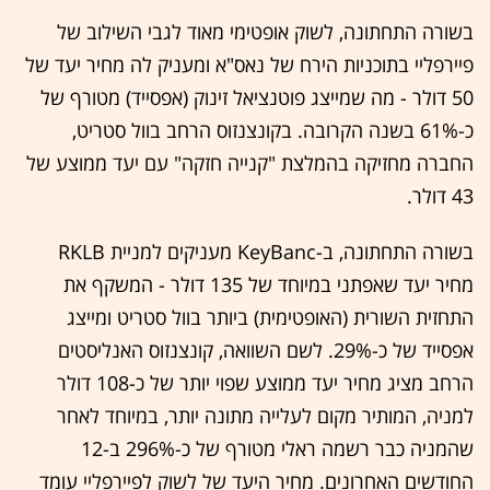
בשורה התחתונה, לשוק אופטימי מאוד לגבי השילוב של
פיירפליי בתוכניות הירח של נאס"א ומעניק לה מחיר יעד של
50 דולר - מה שמייצג פוטנציאל זינוק (אפסייד) מטורף של
כ-61% בשנה הקרובה. בקונצנזוס הרחב בוול סטריט,
החברה מחזיקה בהמלצת "קנייה חזקה" עם יעד ממוצע של
43 דולר.
בשורה התחתונה, ב-KeyBanc מעניקים למניית RKLB
מחיר יעד שאפתני במיוחד של 135 דולר - המשקף את
התחזית השורית (האופטימית) ביותר בוול סטריט ומייצג
אפסייד של כ-29%. לשם השוואה, קונצנזוס האנליסטים
הרחב מציג מחיר יעד ממוצע שפוי יותר של כ-108 דולר
למניה, המותיר מקום לעלייה מתונה יותר, במיוחד לאחר
שהמניה כבר רשמה ראלי מטורף של כ-296% ב-12
החודשים האחרונים. מחיר היעד של לשוק לפיירפליי עומד