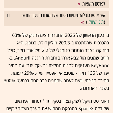
לפרסם תשואות
אשרא נערכת להזדמנויות הסחר של המזרח התיכון החדש
(
תוכן שיווקי
)
ברבעון הראשון של 2026 החברה הציגה זינוק של 63%
בהכנסות שהסתכמו ב-200.3 מיליון דולר. בנוסף, היא
מחזיקה בצבר הזמנות פנומנלי של 2.2 מיליארד דולר, כולל
חוזים שמנים מול צבא ארה"ב וחברת ההגנה Anduril. ב-
KeyBanc מעניקים למניה המלצת "משקל יתר" עם מחיר
יעד של 135 דולר - פוטנציאל אפסייד של כ-29% לעומת
מחירה הנוכחי, וזאת לאחר שהמניה כבר טסה בכמעט 300%
בשנה האחרונה.
האנליסט מייקל לשוק מציין בסקירתו: "תמחור הפרמיום
שקיבלה SpaceX בהנפקה ממחיש את הערך האדיר שקיים