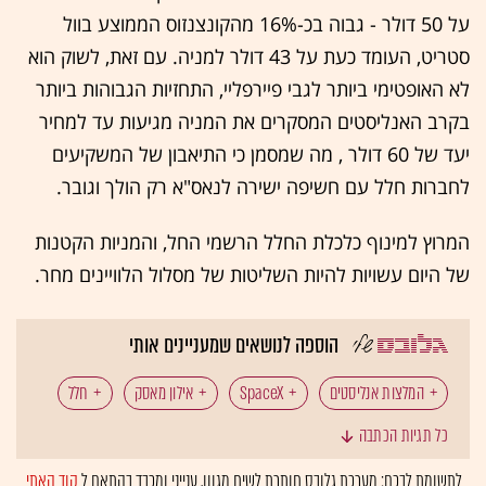
על 50 דולר - גבוה בכ-16% מהקונצנזוס הממוצע בוול
סטריט, העומד כעת על 43 דולר למניה. עם זאת, לשוק הוא
לא האופטימי ביותר לגבי פיירפליי, התחזיות הגבוהות ביותר
בקרב האנליסטים המסקרים את המניה מגיעות עד למחיר
יעד של 60 דולר , מה שמסמן כי התיאבון של המשקיעים
לחברות חלל עם חשיפה ישירה לנאס"א רק הולך וגובר.
המרוץ למינוף כלכלת החלל הרשמי החל, והמניות הקטנות
של היום עשויות להיות השליטות של מסלול הלוויינים מחר.
הוספה לנושאים שמעניינים אותי
המלצות אנליסטים
SpaceX
אילון מאסק
חלל
כל תגיות הכתבה
טכנולוגיה
לתשומת לבכם: מערכת גלובס חותרת לשיח מגוון, ענייני ומכבד בהתאם ל
קוד האתי