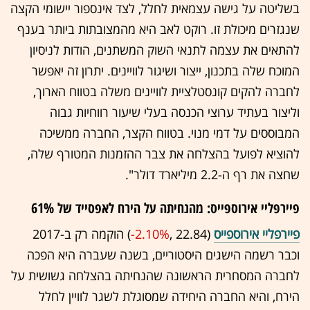
בשליטה על גישה עצמאית לחלל, לצד אינספור יישומי הקצה
שנגזרים מיכולת זו. רוקט לאב היא מהמצובתות ביותר בענף
להתאים את עצמה לתנאי השוק המשתנים, הודות לניסיון
המוכח שלה בתכנון, ייצור ושיגור לוויינים. יתרון זה יאפשר
לחברה להקים קונסטלציית לוויינים משלה בטווח הארוך,
וליצור בעתיד ערוצי הכנסה בעלי שיעור רווחיות גבוה
המבוססים על דמי מנוי. בטווח הקצר, החברה ממשיכה
להוציא לפועל בהצלחה את צבר ההזמנות המטורף שלה,
שחצה את רף ה-2.2 מיליארד דולר".
פיירפליי אירוספייס: מהנחיתה על הירח לאפסייד של 61%
פיירפליי אירוספייס
(22.84 ,‎
-2.10%
‏) הוקמה רק ב-2017
וכבר רשמה הישגים היסטוריים, בשנה שעברה היא הפכה
לחברה המסחרית הראשונה שהנחיתה בהצלחה גשושית על
הירח, והיא החברה היחידה שמסוגלת לשגר לוויין לחלל