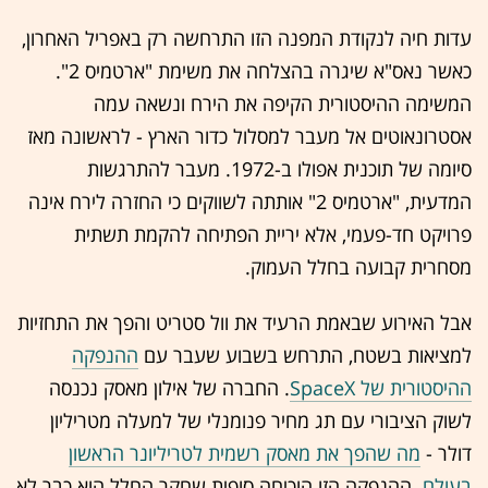
עדות חיה לנקודת המפנה הזו התרחשה רק באפריל האחרון,
כאשר נאס"א שיגרה בהצלחה את משימת "ארטמיס 2".
המשימה ההיסטורית הקיפה את הירח ונשאה עמה
אסטרונאוטים אל מעבר למסלול כדור הארץ - לראשונה מאז
סיומה של תוכנית אפולו ב-1972. מעבר להתרגשות
המדעית, "ארטמיס 2" אותתה לשווקים כי החזרה לירח אינה
פרויקט חד-פעמי, אלא יריית הפתיחה להקמת תשתית
מסחרית קבועה בחלל העמוק.
אבל האירוע שבאמת הרעיד את וול סטריט והפך את התחזיות
למציאות בשטח, התרחש בשבוע שעבר עם
ההנפקה
ההיסטורית של SpaceX
. החברה של אילון מאסק נכנסה
לשוק הציבורי עם תג מחיר פנומנלי של למעלה מטריליון
דולר -
מה שהפך את מאסק רשמית לטריליונר הראשון
בעולם
. ההנפקה הזו הוכיחה סופית שחקר החלל הוא כבר לא