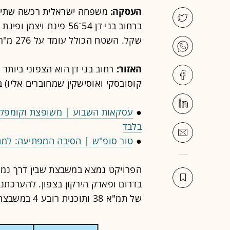
העסקה:
משפחה ישראלית רכשה שתי ד
שקל. השטח הכולל עומד על 276 מ"ר, ושטח המרפסות עומד על 140 מ"ר.
האזור:
קוסובסקי ואוסישקין שמחוברים אליו) ב
●
עסקאות השבוע | משופצת וקומפקטי
בלבד
●
טור סופ"ש | הסיבה המפתיעה: למה 
הפרויקט נמצא במשבצת שבין דרך נמיר
של תמ"א 38 ותוכנית רובע 4 במשבצת זו.