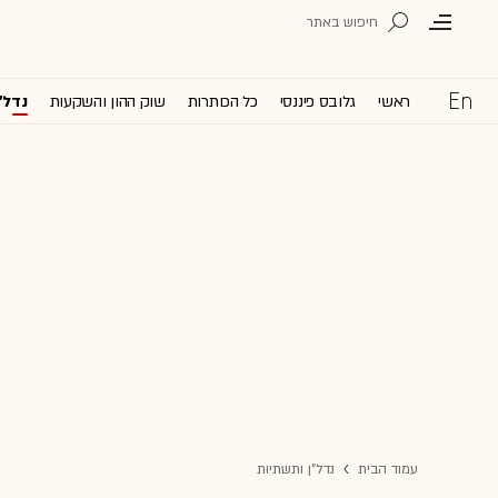
ראשי
גלובס פיננסי
כל הכותרות
שוק ההון והשקעות
נדל'
עמוד הבית
נדל"ן ותשתיות