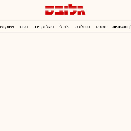
'ן ותשתיות
משפט
טכנולוגיה
גלובלי
ניהול וקריירה
דעות
שיווק ופ