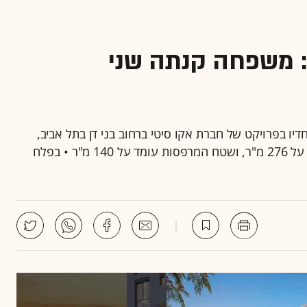
: משפחה קנתה שני
ו בפרויקט של חברת אקו סיטי ברחוב בני דן בתל אביב,
במחיר כולל של 28.2 מיליון שקל • השטח הכולל עומד על 276 מ"ר, ושטח המרפסות עומד על 140 מ"ר • בפלח