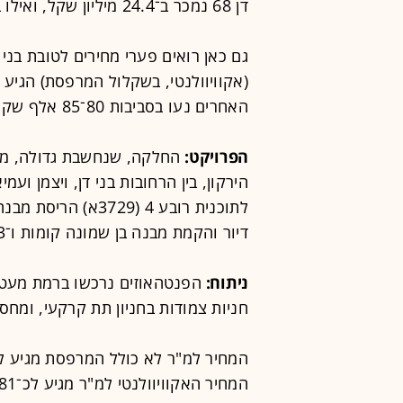
דן 68 נמכר ב־24.4 מיליון שקל, ואילו בויצמן 131 נמכר פנטהאוז ב־24 מיליון שקל.
האחרים נעו בסביבות 80־85 אלף שקל למ"ר.
הפרויקט:
החלקה, שנחשבת גדולה, ממ
הירקון, בין הרחובות בני דן, ויצמן וע
דיור והקמת מבנה בן שמונה קומות ו־33 דירות.
ניתוח:
הפנטהאוזים נרכשו ברמת מעט
חניות צמודות בחניון תת קרקעי, ומחסנ