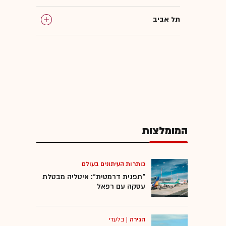
תל אביב
אקו סיטי
פנטהאוז
נדל"ן למגורים
המומלצות
שוק הדיור
המומלצות
כותרות העיתונים בעולם
"תפנית דרמטית": איטליה מבטלת
עסקה עם רפאל
הגירה
|
בלעדי