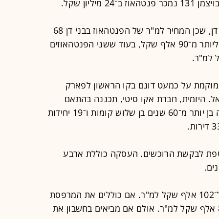
גם כאן רואים פערי מחירים לטובת בני דן, שכן המחיר למ"ר של הפנטהאוז בבני דן 68
(אקוויוולנטי, בשקלול המרפסת) הגיע ליותר מ־90 אלף שקל, בעוד ששני הפנטהאוזים
וקמת על כמעט דונם בקו הראשון לפארק
מיאל. היזמית, חברת אקו סיטי, תכננה בהתאם
לתוכנית רובע 4 (3729א) הריסת מבנה בן יותר מ־60 שנים בן שלוש קומות ו־19 יחידות
פת לבקשת הרוכשים. העסקה כוללת ארבע
ים.
המחיר למ"ר לא כולל המרפסת מגיע ל־102 אלף שקל למ"ר. אם כוללים את המרפסת
המחיר האקוויוולנטי למ"ר מגיע לכ־81 אלף שקל למ"ר. אולם אם מביאים בחשבון את