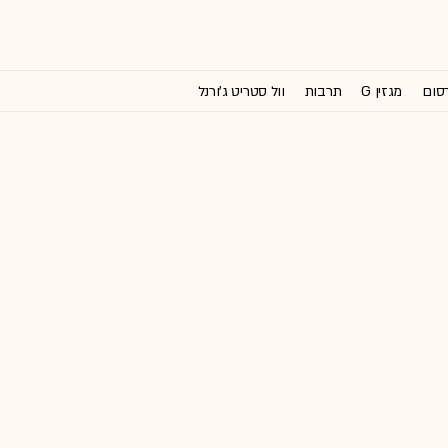
רסום
מגזין G
תרבות
וול סטריט ג'ורנל