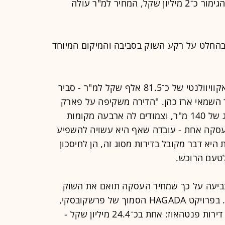
הצורך של הרוכשים להשקיע בעלויות הגימור כ־2 מיליון שקל, המחיר למ"ר עולה
בהחלט על רקע השוק בסביבה והמיקום המיוחד
"העסקה משקפת מחיר אקוויוולנטי של כ־81.5 אלף שקל למ"ר - סביר
 השמאי ארז כהן. "הדירה משקיפה על פארק
הירקון, נהנית ממרפסת גג בהיקף חריג של 140 מ"ר, וצמודים לה ארבעה מקומות
 בעסקה אחת - עובדה שאף היא עשויה להשפיע
יא דבר מקובל בדירות מסוג זה, הן לחיסכון
טעם הרוכש.
ביעה על כך שמחיר העסקה תואם את השוק
ולא ניכרת ירידה במחירי דירות היוקרה. בפרויקט HAGADA הסמוך של פרשקובסקי,
באותו רחוב, בני דן 68־70, נמכרו שתי דירות פנטהאוז: אחת בכ־24.4 מיליון שקל -