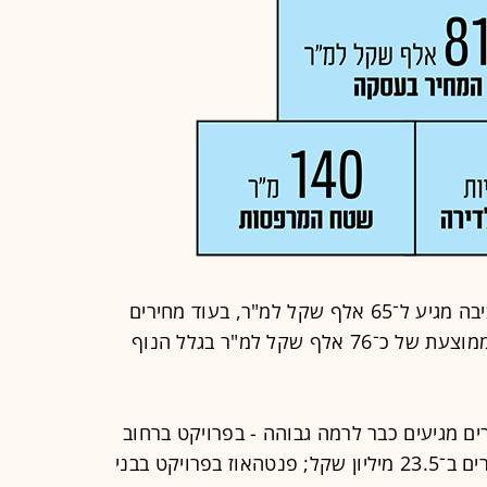
המחיר הממוצע של דירות חדשות בסביבה מגיע ל־65 אלף שקל למ"ר, בעוד מחירים
ממוצעים ברחוב בני דן קופצים לרמה ממוצעת של כ־76 אלף שקל למ"ר בגלל הנוף
ים מגיעים כבר לרמה גבוהה - בפרויקט ברחוב
בודנהיימר 33 נרכש פנטהאוז בן 7 חדרים ב־23.5 מיליון שקל; פנטהאוז בפרויקט בבני