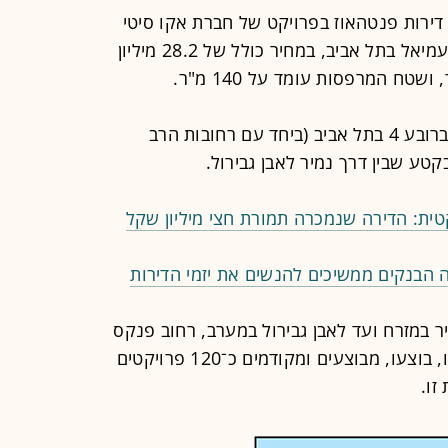
ירות פנטהאוז בפרויקט של חברת אקו סיטי
ברחוב בני דן 54־56 פינת ויצמן ופינת עמיאל בתל אביב, במחיר כולל של 28.2 מיליון
רחוב בני דן הוא הצפוני ביותר ברובע 4 בתל אביב (ביחד עם רחובות הרב
קטע שבין דרך נמיר לאבן גבירול.
ת: הדירה שנמכרה תמורת חצי מיליון שקל
הבנקים ממשיכים להנשים את יזמי הדירות
 במזרח ועד לאבן גבירול במערב, רחוב פנקס
בדרום ופארק הירקון בצפון. להערכתנו, בוצעו, מבוצעים ומקודמים כ־120 פרויקטים