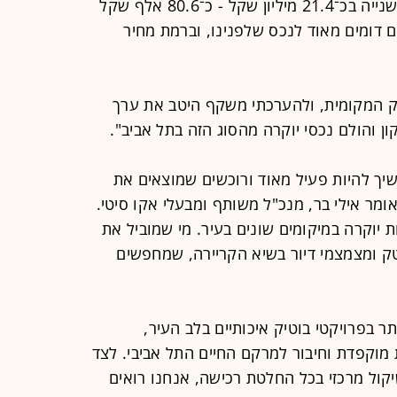
כ־84 אלף שקל למ"ר אקוויוולנטי - והשנייה בכ־21.4 מיליון שקל - כ־80.6 אלף שקל
ים דומים מאוד לנכס שלפנינו, וברמת מחיר
 המקומית, ולהערכתי משקף היטב את ערך
 והולם נכסי יוקרה מהסוג הזה בתל אביב".
יך להיות פעיל מאוד ורוכשים שמוצאים את
ומר אילי בר, מנכ"ל משותף ומבעלי אקו סיטי.
יוקרה במיקומים שונים בעיר. מי שמוביל את
ק ומצמצמי דיור בשיא הקריירה, שמחפשים
ר בפרויקטי בוטיק איכותיים בלב העיר,
 מוקפדת וחיבור למרקם החיים התל אביבי. לצד
ול מרכזי בכל החלטת רכישה, אנחנו רואים