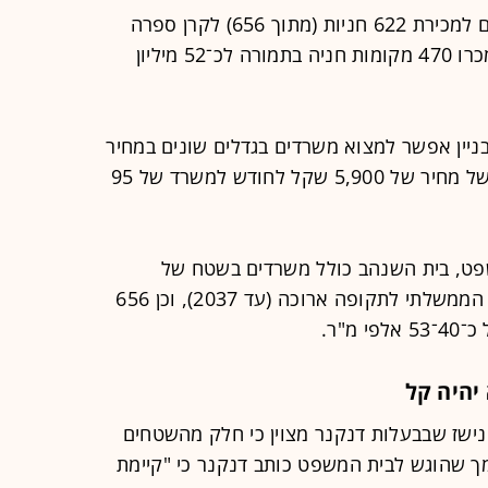
בספטמבר 2023 דנקנר חתם על הסכם למכירת 622 חניות (מתוך 656) לקרן ספרה
חניונים. בשלב הראשון של העסקה נמכרו 470 מקומות חניה בתמורה לכ־52 מיליון
יין אפשר למצוא משרדים בגדלים שונים במחיר
של כ־70 שקל למ"ר ואפילו פחות (למשל מחיר של 5,900 שקל לחודש למשרד של 95
פט, בית השנהב כולל משרדים בשטח של
12,255 מ"ר המושכרים למינהל הדיור הממשלתי לתקופה ארוכה (עד 2037), וכן 656
מ"ר.
יהיה קל
ישז שבבעלות דנקנר מצוין כי חלק מהשטחים
מך שהוגש לבית המשפט כותב דנקנר כי "קיימת