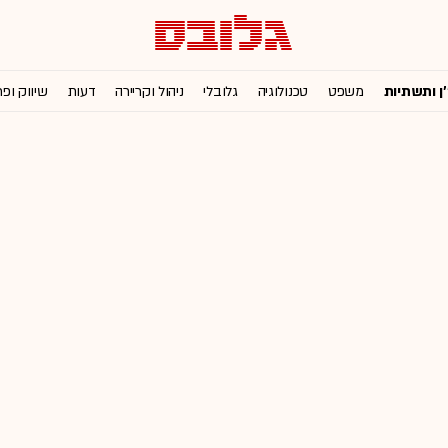
'ן ותשתיות
משפט
טכנולוגיה
גלובלי
ניהול וקריירה
דעות
שיווק ופ