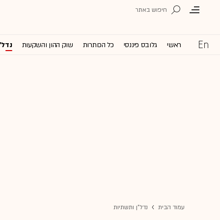
ראשי
גלובס פיננסי
כל הכותרות
שוק ההון והשקעות
נדל'
עמוד הבית
נדל"ן ותשתיות