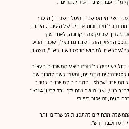
(לפני תשלומי מס שבח והיטל השבחה) מוערך
חר הפחתת חוב ליווי וחובות אחרים של העיזבון, היתרה
"אני מעריך שבתקופה הקרובה, לאחר שוך
בנכס המצוין הזה, וישובו גם כאלה שכבר הביעו
ה/עסקאות למימוש הנכס בשווי ראוי", הצהיר.
 גדול לא יהיה קל נוכח היצע המשרדים העצום
אים לסטנדרטים החדשים, ומאוד קשה למכור שם
נכס", אומר שמאי המקרקעין יניב רפאל ממשרד shovi. "המחירים למשרדים קטנים
שנמכרים שם הם כ־18־20 אלף שקל למ"ר בנוי, ואני חושב שזה ילך וירד לכיוון 14־15
בה חניה, זה אזור בעייתי.
ממשלה מתחילים להתפנות למשרדים יותר
הרסו ויבנו חדש".