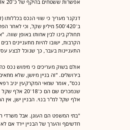
אפשרות ששטחים בהיקף של כ־20 אלף מ"ר יעברו שינוי ייעוד למגורים".
דנקנר מעריך כי שווי הנכס בכללותו 
ב־420־500 מיליון שקל, וכי לא
תחולק בינו לבין אחותו באופן שווה. 
הקרבות, ישובו להיות מתעניינים רבים 
התעניינות בעבר, כך שנוכל לבצע עסק
אולם בשוק מעריכים כי מימוש נכס כה
בירושלים. "זה בניין מיושן, שלא מת
אלף שקל למ"ר בנוי. הבניין ישן, אין הר
"בתי המשפט הם העוגן. אבל משרדי ה
חדשיםף והערך של הבניין יירד אם לא י