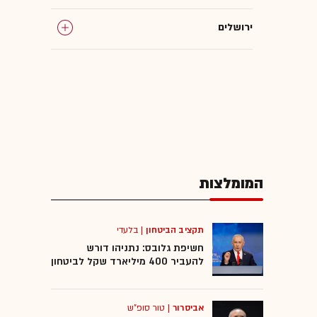
ירושלים
נדל"ן למגורים
נדל"ן מניב
היטל השבחה
המומלצות
עסקאות נדל"ן
תקציב הביטחון
|
בלעדי
חשיפת גלובס: נתניהו דורש
להעביר 400 מיליארד שקל לביטחון
אביסרור
|
טור סופ"ש