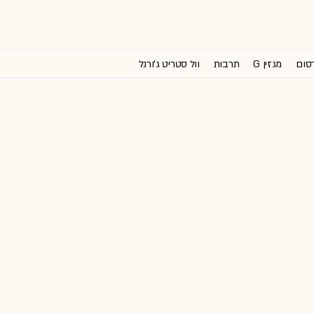
רסום
מגזין G
תרבות
וול סטריט ג'ורנל