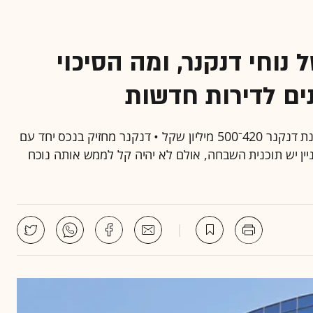
נוחי דנקנר, ומה הסיכוי
ים לדירות חדשות
בניין המשרדים הוותיק בבירה עומד למכירה ושווה לטענת דנקנר 420־500 מיליון שקל • דנקנר מחזיק בנכס יחד עם
ין יש תוכנית השבחה, אולם לא יהיה קל לממש אותה נוכח