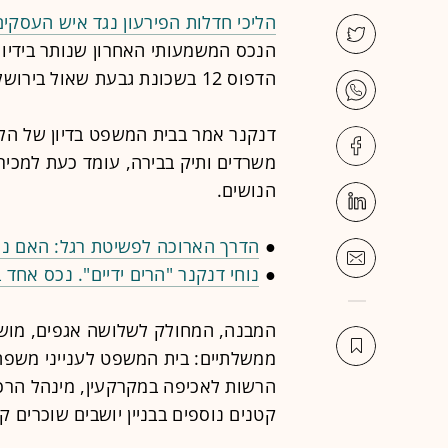
הליכי חדלות הפירעון נגד איש העסקים
הנכס המשמעותי האחרון שנותר בידיו (מ
הדפוס 12 בשכונת גבעת שאול בירושלים.
דנקנר אמר בבית המשפט בדיון של הלי
משרדים ותיק בבירה, עומד כעת למכירה
הנושים.
●
הדרך הארוכה לפשיטת רגל: האם נוחי דנקנר י
●
נוחי דנקנר "הרים ידיים". נכס אחד 
המבנה, המחולק לשלושה אגפים, מושכר
ממשלתיים: בית המשפט לענייני משפח
הרשות לאכיפה במקרקעין, מינהל הרכ
קטנים נוספים בבניין יושבים שוכרים קט