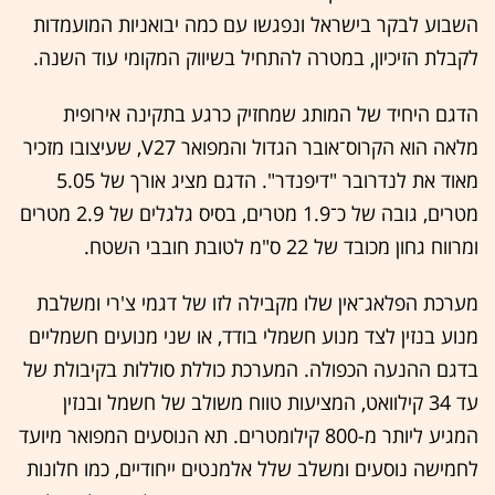
השבוע לבקר בישראל ונפגשו עם כמה יבואניות המועמדות
לקבלת הזיכיון, במטרה להתחיל בשיווק המקומי עוד השנה.
הדגם היחיד של המותג שמחזיק כרגע בתקינה אירופית
מלאה הוא הקרוס־אובר הגדול והמפואר V27, שעיצובו מזכיר
מאוד את לנדרובר "דיפנדר". הדגם מציג אורך של 5.05
מטרים, גובה של כ־1.9 מטרים, בסיס גלגלים של 2.9 מטרים
ומרווח גחון מכובד של 22 ס"מ לטובת חובבי השטח.
מערכת הפלאג־אין שלו מקבילה לזו של דגמי צ'רי ומשלבת
מנוע בנזין לצד מנוע חשמלי בודד, או שני מנועים חשמליים
בדגם ההנעה הכפולה. המערכת כוללת סוללות בקיבולת של
עד 34 קילוואט, המציעות טווח משולב של חשמל ובנזין
המגיע ליותר מ-800 קילומטרים. תא הנוסעים המפואר מיועד
לחמישה נוסעים ומשלב שלל אלמנטים ייחודיים, כמו חלונות