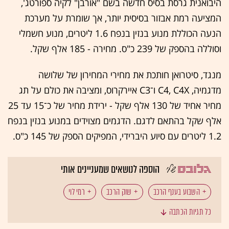
היבואנית גרסת בסיס חדשה בשם "אורבן" לקיה ספורטג',
המציעה רמת אבזור בסיסית יותר, אך שומרת על מערכת
הנעה הכוללת מנוע בנזין בנפח 1.6 ליטרים, מנוע חשמלי
וסוללה בהספק של 239 כ"ס. מחירה - 185 אלף שקל.
מנגד, סיטרואן חותכת את מחירי המחירון של שלושה
מדגמיה, C4, C4X ו־C3 איירקרוס, ומציבה את כולם על תג
מחיר אחיד של 130 אלף שקל - ירידת מחיר של כ־15 עד 25
אלף שקל בהתאם לדגם. הדגמים מצוידים במנוע בנזין בנפח
1.2 ליטרים עם סיוע היברידי, המפיקים הספק של 145 כ"ס.
הוספה לנושאים שמעניינים אותי
השבוע בענף הרכב
שוק הרכב
רמי לוי
כל תגיות הכתבה
יבוא רכב
רכב סיני
רכב פנאי
קיה (KIA)