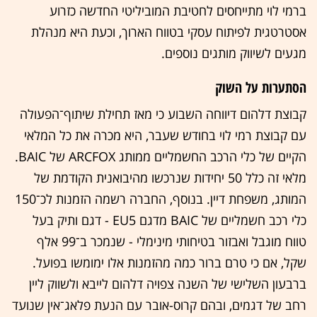
ברמי לוי מתייחסים לחטיבת המוביליטי החדשה כזרוע
אסטרטגית לפיתוח עסקי בטווח הארוך, וכעת היא מנהלת
מגעים לשיווק מותגים נוספים.
הסתערות על השוק
קבוצת דלהום דיווחה השבוע כי מאז תחילת שיתוף־הפעולה
עם קבוצת רמי לוי בחודש שעבר, היא מכרה את כל המלאי
הקיים של כלי הרכב החשמליים ממותג ARCFOX של BAIC.
מלאי זה כלל 50 יחידות שנרכשו מהיבואנית הקודמת של
המותג, משפחת דיין. בנוסף, החברה רשמה הזמנות לכ־150
כלי רכב חשמליים של BAIC מדגם EU5 - דגם ותיק בעל
טווח מוגבל ואבזור בטיחותי מינימלי - שנמכר ב־99 אלף
שקל, אם כי טרם ברור כמה מהזמנות אלו ימומשו בפועל.
ברבעון השלישי של השנה צפויה דלהום לייבא ולשווק ליין
רחב של דגמים, ובהם קרוס-אובר עם הנעת פלאג־אין שנועד