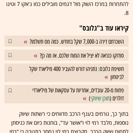
להתחרות במרכז השוק מול דגמים מובילים כמו ג'אקו 7 וטיגו
8.
קיראו עוד ב"גלובס"
השכרתם דירה ב-7,000 שקל בחודש. כמה מס תשלמו?
סודוקו כנראה לא יציל את המוח שלכם. אז מה כן?
חשיפת גלובס: נתניהו דורש להעביר 400 מיליארד שקל
לביטחון
פחות מ-20 עובדים, אחריות על עסקאות של מיליארדי
דולרים (
תוכן שיווקי
)
בתוך כך, גורמים בענף הרכב מדווחים כי רשתות שיווק
נוספות, מלבד רמי לוי ו"אושר עד", בוחנות כיום את כניסתן
לתחום שיווק הרכב. מקבוצת רמי לוי נמסר בתגובה כי "רמי