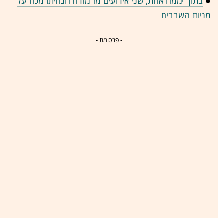
●
בתוך יממה אחת, שני אירועים מהמזרח הנחיתו מכה על
מניות השבבים
- פרסומת -