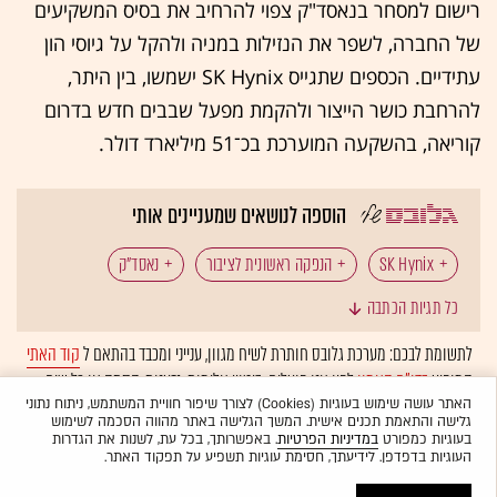
רישום למסחר בנאסד"ק צפוי להרחיב את בסיס המשקיעים
של החברה, לשפר את הנזילות במניה ולהקל על גיוסי הון
עתידיים. הכספים שתגייס SK Hynix ישמשו, בין היתר,
להרחבת כושר הייצור ולהקמת מפעל שבבים חדש בדרום
קוריאה, בהשקעה המוערכת בכ־51 מיליארד דולר.
הוספה לנושאים שמעניינים אותי
SK Hynix
הנפקה ראשונית לציבור
נאסד"ק
כל תגיות הכתבה
וול סטריט
טכנולוגיה: שבבים
שבבים
לתשומת לבכם: מערכת גלובס חותרת לשיח מגוון, ענייני ומכבד בהתאם ל
קוד האתי
המופיע
בדו"ח האמון
לפיו אנו פועלים. ביטויי אלימות, גזענות, הסתה או כל שיח
מניות טכנולוגיה
דרום קוריאה
בלתי הולם אחר מסוננים בצורה
אוטומטית
ולא יפורסמו באתר.
האתר עושה שימוש בעוגיות (Cookies) לצורך שיפור חוויית המשתמש, ניתוח נתוני
גלישה והתאמת תכנים אישית. המשך הגלישה באתר מהווה הסכמה לשימוש
בעוגיות כמפורט
במדיניות הפרטיות
. באפשרותך, בכל עת, לשנות את הגדרות
העוגיות בדפדפן. לידיעתך, חסימת עוגיות תשפיע על תפקוד האתר.