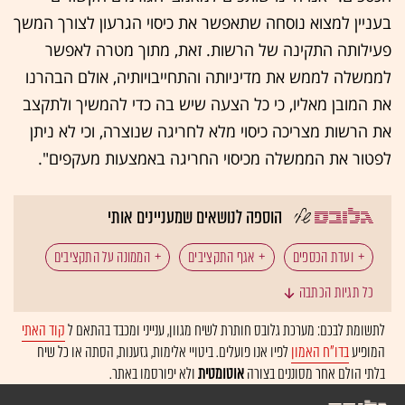
בעניין למצוא נוסחה שתאפשר את כיסוי הגרעון לצורך המשך
פעילותה התקינה של הרשות. זאת, מתוך מטרה לאפשר
לממשלה לממש את מדיניותה והתחייבויותיה, אולם הבהרנו
את המובן מאליו, כי כל הצעה שיש בה כדי להמשיך ולתקצב
את הרשות מצריכה כיסוי מלא לחריגה שנוצרה, וכי לא ניתן
לפטור את הממשלה מכיסוי החריגה באמצעות מעקפים".
הוספה לנושאים שמעניינים אותי
ועדת הכספים
אגף התקציבים
הממונה על התקציבים
כל תגיות הכתבה
בג"ץ
משרד האוצר
לתשומת לבכם: מערכת גלובס חותרת לשיח מגוון, ענייני ומכבד בהתאם ל
קוד האתי
המופיע
בדו"ח האמון
לפיו אנו פועלים. ביטויי אלימות, גזענות, הסתה או כל שיח
בלתי הולם אחר מסוננים בצורה
אוטומטית
ולא יפורסמו באתר.