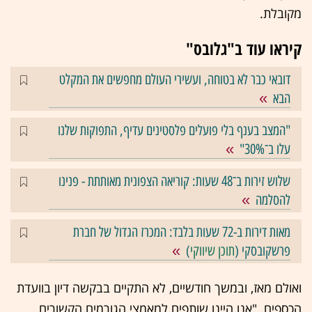
מקובלת.
קיראו עוד ב"גלובס"
דובאי כבר לא בטוחה, ועשירי העולם מחפשים את המקלט
הבא
"המצב בענף בלי פועלים פלסטינים עדיף, התפוקות שלנו
עלו ב־30%"
שלוש זירות ב־48 שעות: קוריאה הצפונית מאותתת - פנינו
להסלמה
מאות דירות ב-72 שעות בלבד: המכרז הגדול של חברת
פרשקובסקי (
תוכן שיווקי
)
ואולם מאז, ובמשך חודשיים, לא התקיים בבקשה דיון בוועדת
הכספים. "אנו היינו שותפים למאמצי הגורמים הקשורים