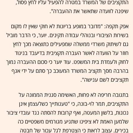
התקציבים של המשרד במטרה להפעיל עליו לחץ פסול,
שיפנה לוועדה שתאשר את ההעברה".
אפק תקפה: "מדובר במופע בריונות לא חוקי שאין לו מקום
בשירות הציבורי ובנוהלי עבודה תקינים. יוער, כי הדבר מוביל
גם לשיתוק משרדי ממשלה שמפעילים כתוצאה מכך לחץ
חוזר על הוועדה לאשר העברה תקציבית בדיעבד בניגוד
לחוק ולעמדת בית המשפט. עוד יוער כי סכום ההעברה נמוך
בהרבה מסך תקציב המשרד המעוכב כך סתם על ידי אגף
תקציבים לשם ענישה".
בתגובה חריפה לא פחות, האשימה סגנית הממונה על
התקציבים, תמר לוי-בונה, כי "טענותייך כשלעצמן אינן
נכונות, בלשון המעטה, ואף קרובות להסתה נגד עובדי ציבור
שלמען האמת לא ציפינו שתגיע מגורמים משפטיים כה
בכירים. עצוב לראות כי הצטרפת לגל עכור של חבטה