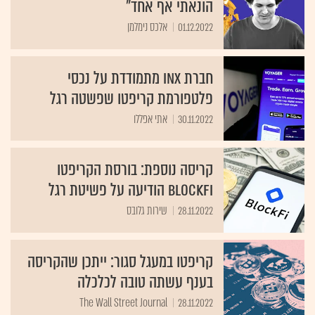
הונאתי אף אחד"
01.12.2022
אלכס נימלמן
חברת INX מתמודדת על נכסי
פלטפורמת קריפטו שפשטה רגל
30.11.2022
אתי אפללו
קריסה נוספת: בורסת הקריפטו
BlockFi הודיעה על פשיטת רגל
28.11.2022
שירות גלובס
קריפטו במעגל סגור: ייתכן שהקריסה
בענף עשתה טובה לכלכלה
The Wall Street Journal
28.11.2022