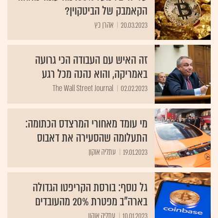
הקאמבק של הביטקוין?
20.03.2023
אהרן כץ
זה האיש עם העבודה הכי גרועה
באמריקה, והוא נהנה מכל רגע
The Wall Street Journal
02.02.2023
מי עומד מאחורי המרצדס הכתומה:
התעלומה שהסעירה את דאבוס
19.01.2023
עתליה אוקון
גל נוסף: בורסת הקריפטו הגדולה
בארה"ב מפטרת 20% מהעובדים
10.01.2023
עתליה אוקון