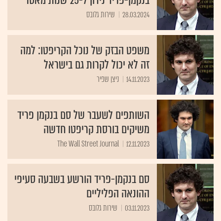
בנקמן-פריד נידון ל-25 שנות מאסר
28.03.2024
שירות גלובס
משפט הבזק של נוכל הקריפטו: למה
זה לא יכול לקרות גם בישראל
14.11.2023
ניצן שפיר
השותפים לשעבר של סם בנקמן פריד
משיקים בורסת קריפטו חדשה
The Wall Street Journal
12.11.2023
סם בנקמן-פריד הורשע בשבעה סעיפי
ההונאה הפליליים
03.11.2023
שירות גלובס