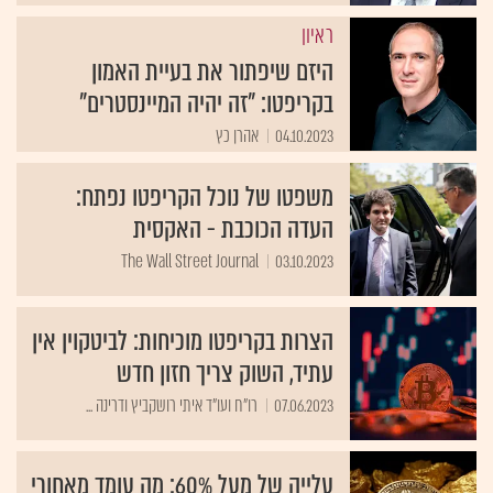
ראיון
היזם שיפתור את בעיית האמון
בקריפטו: "זה יהיה המיינסטרים"
04.10.2023
אהרן כץ
משפטו של נוכל הקריפטו נפתח:
העדה הכוכבת - האקסית
The Wall Street Journal
03.10.2023
הצרות בקריפטו מוכיחות: לביטקוין אין
עתיד, השוק צריך חזון חדש
07.06.2023
רו"ח ועו"ד איתי רושקביץ ודרינה ...
עלייה של מעל 60%: מה עומד מאחורי