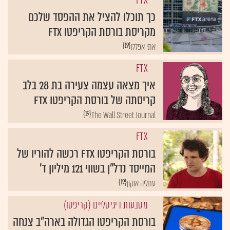
FTX
כך תוכלו להציל את ההפסד שלכם
מקריסת בורסת הקריפטו FTX
{19}
אתי אפללו
FTX
איך מצאה עצמה צעירה בת 28 בלב
קריסתה של בורסת הקריפטו FTX
{19}
The Wall Street Journal
FTX
בורסת הקריפטו FTX רכשה להוריו של
המייסד נדל"ן בשווי 121 מיליון ד'
{19}
עתליה אוקון
מטבעות דיגיטליים (קריפטו)
בורסת הקריפטו הגדולה בארה"ב צנחה