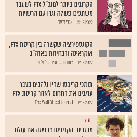
הקרובים ביותר למנכ"ל FTX לשעבר
משתפים פעולה נגדו עם הרשויות
22.12.2022
אסף גלעד
הקונספירציה שקשרה בין קריסת FTX,
אוקראינה והבחירות בארה"ב
19.12.2022
צוות המשרוקית של גלובס
תומכי קריפטו שהיו נלהבים בעבר
עוזבים את התחום לאחר קריסת FTX
The Wall Street Journal
19.12.2022
דעה
מוסריות הקריפטו מכניסה את עולם