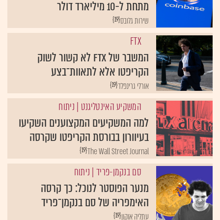
מתחת ל-10 מיליארד דולר
{19}
שירות גלובס
FTX
המשבר של FTX לא קשור לשוק
הקריפטו אלא לתאוות־בצע
{19}
אורלי גרינפלד
המשקיע האינטליגנט
| ניתוח
למה המשקיעים המקצוענים השקיעו
בעיוורון בבורסת הקריפטו שקרסה
{19}
The Wall Street Journal
סם בנקמן-פריד
| ניתוח
מנער הפוסטר לנוכל: כך קרסה
האימפריה של סם בנקמן־פריד
{19}
עתליה אוקון