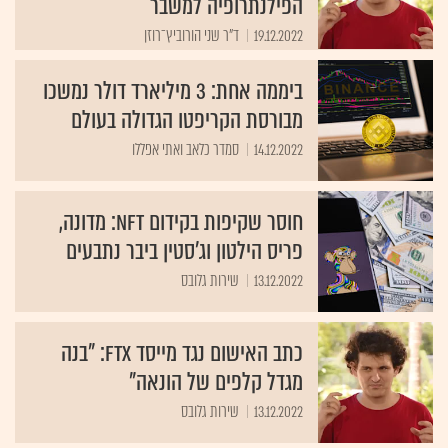
הפילנתרופיה למשבר
19.12.2022
ד"ר שני הורוביץ־רוזן
ביממה אחת: 3 מיליארד דולר נמשכו
מבורסת הקריפטו הגדולה בעולם
14.12.2022
סמדר כלאב ואתי אפללו
חוסר שקיפות בקידום NFT: מדונה,
פריס הילטון וג'סטין ביבר נתבעים
13.12.2022
שירות גלובס
כתב האישום נגד מייסד FTX: "בנה
מגדל קלפים של הונאה"
13.12.2022
שירות גלובס