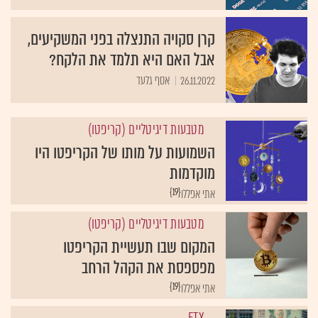
קרן סקויה התנצלה בפני המשקיעים,
אבל האם היא תלמד את הלקח?
26.11.2022
אסף גלעד
מטבעות דיגיטליים (קריפטו)
השמועות על מותו של הקריפטו היו
מוקדמות
{19}
אתי אפללו
מטבעות דיגיטליים (קריפטו)
המקום שבו תעשיית הקריפטו
מפספסת את הקהל הרחב
{19}
אתי אפללו