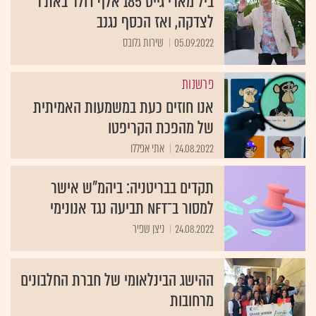
ביל מארי גייס 185 אלף דולר באת'ר
לצדקה, ואז הכסף נגנב
05.09.2022
שירות גלובס
פרשנות
אנו חוזים כעת במשמעות האמיתית
של מהפכת הקריפטו
24.08.2022
אתי אפללו
תקדים בבריטניה: ביהמ"ש אישר
למסור ב־NFT תביעה נגד אנונימי
24.08.2022
ניצן שפיר
ההישג הבינלאומי של חברת החלבונים
מרחובות