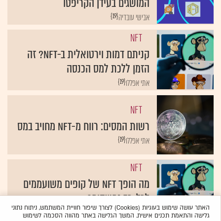
המושגים בעידן הקריפטו
{19}
אבישי עובדיה
NFT
קניתם דמות וירטואלית ב-NFT? זה
הזמן ללכת למס הכנסה
{19}
אתי אפללו
NFT
רשות המסים: רווח מ-NFT מחויב במס
{19}
אתי אפללו
NFT
מה הופך NFT של קופים משועממים
לכל-כך נחשקים?
האתר עושה שימוש בעוגיות (Cookies) לצורך שיפור חוויית המשתמש, ניתוח נתוני
{19}
וול סטריט ג'ורנל
גלישה והתאמת תכנים אישית. המשך הגלישה באתר מהווה הסכמה לשימוש