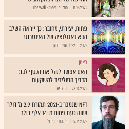
The Wall Street Journal
11.06.2022
פתוח, יצירתי, מחובר: כך ייראה השלב
הבא באבולוציה של האינטרנט
22.05.2022
משה רדמן
ראיון
האם אפשר לנהל את הכסף לבד:
מדריך הסולידית להשקעות
23.04.2022
בר לביא
NFT שנמכר ב-2021 תמורת 2.9 מ' דולר
שווה כעת פחות מ-14 אלף דולר
17.04.2022
וול סטריט ג'ורנל