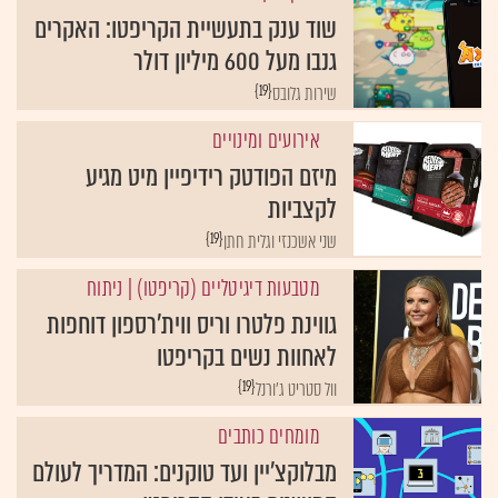
שוד ענק בתעשיית הקריפטו: האקרים
גנבו מעל 600 מיליון דולר
{19}
שירות גלובס
אירועים ומינויים
מיזם הפודטק רידיפיין מיט מגיע
לקצביות
{19}
שני אשכנזי וגלית חתן
מטבעות דיגיטליים (קריפטו)
| ניתוח
גווינת פלטרו וריס ווית'רספון דוחפות
לאחוות נשים בקריפטו
{19}
וול סטריט ג'ורנל
מומחים כותבים
מבלוקצ'יין ועד טוקנים: המדריך לעולם