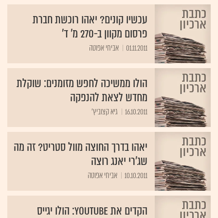
עכשיו קונים? יאהו רוכשת חברת
פרסום מקוון ב-270 מ' ד'
01.11.2011
אביחי אפוטה
הולו ממשיכה לחפש מזומנים: שוקלת
מחדש לצאת להנפקה
16.10.2011
גיא קצוביץ'
יאהו בדרך החוצה מוול סטריט? זה מה
שג'רי יאנג רוצה
10.10.2011
אביחי אפוטה
הקדים את YouTube: הולו יגייס