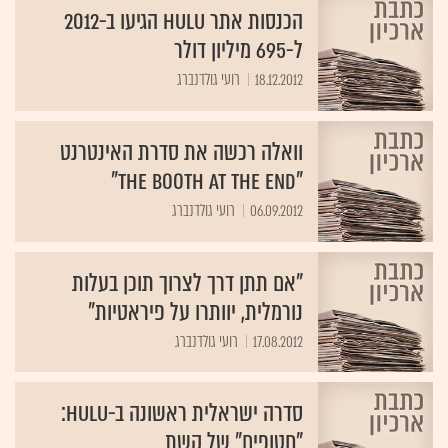
הכנסות אתר hulu הגיעו ב-2012
ל-695 מיליון דולר
18.12.2012
רועי גולדנברג
וואלה רכשה את סדרת האינטרנט
"The Booth at the End"
06.09.2012
רועי גולדנברג
"אם תתן דרך לצרוך תוכן בעלות
נורמלית, יוותרו על פיראטיות"
17.08.2012
רועי גולדנברג
סדרה ישראלית ראשונה ב-hulu:
"חטופים" של קשת