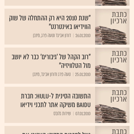
"שנת 2010 היא רק ההתחלה של שוק
הווידיאו באינטרנט"
26.01.2010
דורון אביגד ונועה פרג, מינכן
"רוב הקהל של 'גיבורים' כבר לא יושב
מול הטלוויזיה"
25.01.2010
נועה פרג ודורון אביגד, מינכן
התשובה הסינית ל-Hulu: חברת
Baidu משיקה אתר לתכני וידיאו
07.01.2010
שירות גלובס