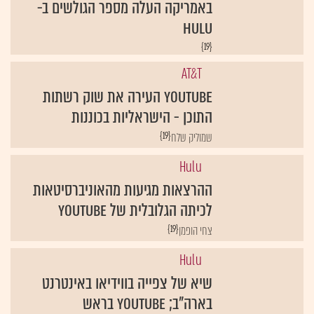
באמריקה העלה מספר הגולשים ב-
HULU
{19}
AT&T
YouTube העירה את שוק רשתות
התוכן - הישראליות בכוננות
{19}
שמוליק שלח
Hulu
ההרצאות מגיעות מהאוניברסיטאות
לכיתה הגלובלית של YouTube
{19}
צחי הופמן
Hulu
שיא של צפייה בווידיאו באינטרנט
בארה"ב; YouTube בראש