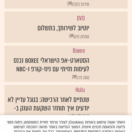
{19}
שירות גלובס
DVD
יוטיוב לשירותך, בתשלום
{19}
שמחה סיגן
Boxee
הסטארט-אפ הישראלי Boxee נכנס
לעימות חזיתי עם ניוז-קורפ ו-NBC
{19}
נועה פרג
Hulu
שנתיים לאחר הרכישה: בגוגל עדיין לא
יודעים איך תוחזר השקעת הענק ב-
YouTube
האתר עושה שימוש בעוגיות (Cookies) לצורך שיפור חוויית המשתמש, ניתוח נתוני
{19}
נועה פרג
גלישה והתאמת תכנים אישית. המשך הגלישה באתר מהווה הסכמה לשימוש
בעוגיות כמפורט
במדיניות הפרטיות
. באפשרותך, בכל עת, לשנות את הגדרות