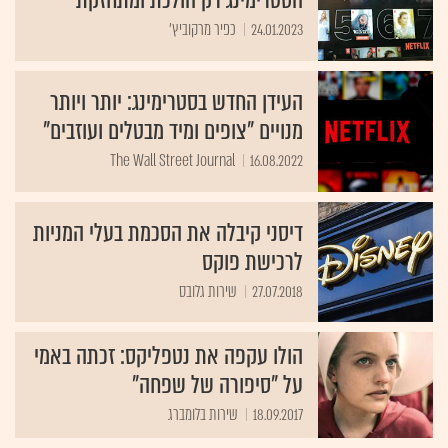
הסטרימינג רק הולכת ומתחזקת
24.01.2023
כפיר מרקוביץ'
העידן החדש בסטרימינג: יותר ויותר
מנויים "צופים ומיד מבטלים ועוזבים"
The Wall Street Journal
16.08.2022
דיסני קיבלה את הסכמת בעלי המניות
לרכישת פוקס
27.07.2018
שירות גלובס
הולו עקפה את נטפליקס: זכתה באמי
על "סיפורה של שפחה"
18.09.2017
שירות בלומברג