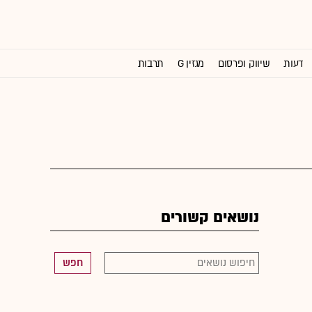
דעות
שיווק ופרסום
מגזין G
תרבות
וול סטריט ג'ורנל
נושאים קשורים
חפש