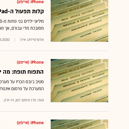
iPhone (אייפון)
קלות תפעול ה-iPad עשויה להשפיע על אופי המדיה הדיגיטלית
מסובכת מדי עבורם, אך מ
אדוורטייזינג אייג'
6.2010
iPhone (אייפון)
התפוח תופח: מה יעשה ה-iAd של אפל לפרס
המערכת על פרסום אינטראקט
נועה פרג ורותם דנון, ניו-יורק
iPhone (אייפון)