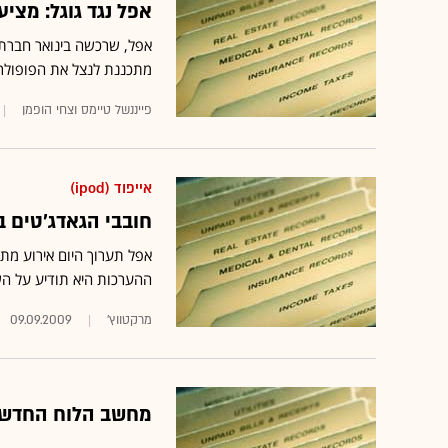
אפל נגד גוגל: מציעה פרסום ב-Pod
מתכננת לנצל את הפופולרי
פייננשל טיימס וצחי הופמן
אייפוד (ipod)
חובבי הגאדג'טים 
אפל תערוך היום אירוע מתו
ההערכות היא תודיע על השקת סדרה חדשה של Pod
מרקטווץ'
09.09.2009
מחשב הלוח החדש של אפל יכ