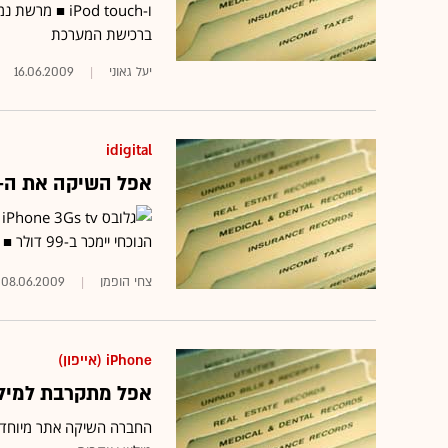
ו-iPod touch 
ברכישת המערכת
יעל גאוני
16.06.2009
idigital
אפל השיקה את ה-iPhone החדש - לא מתוכנן להגיע כרגע לישרא
הנוכחי יימכר ב-99 דולר ■ הדגם החדש יכלול עברית, אבל עדיין לא יגיע לישראל
צחי הופמן
08.06.2009
iPhone (אייפון)
אפל מתקרבת למיליארד הורד
החברה השיקה אתר מיוחד