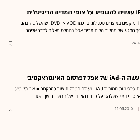
מיליוני ילדים בני פחות מ-10 מוקפים במוצרים טכנולוגיים, כמו VOD או DVD, שהשליטה בהם
סך המגע של מחשב הלוח מבית אפל בהחלט מצליח לדבר אליהם
24.0
ום האינטראקטיבי
סטיב ג'ובס הכריז על מערכת פרסומות המובייל iAd - ועולם הפרסום שוב כמרקחה ■ איך תשפיע
יבי ומי יוצא להגן על כבודו האבוד של הבאנר הישן והטוב
22.05.2010