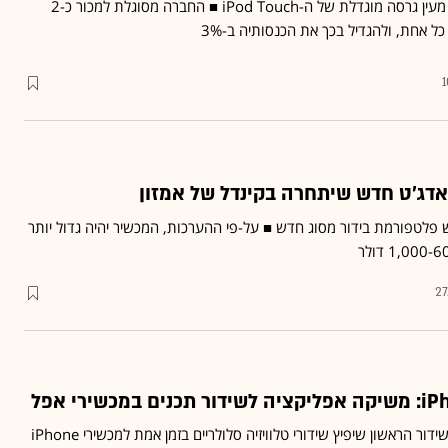
מחשב הלוח החדש מהווה מעין גרסה מוגדלת של ה-iPod Touch ■ החברה מסוגלת למכור כ-2
אדג'ט חדש שיתחרה בקינדל של אמזון
לטפורמת בידור מסוג חדש ■ על-פי ההערכות, המכשיר יהיה גדול יותר
27
זכיינית ערוץ 2 תהיה גוף השידור הראשון שיפיץ שידורי טלוויזיה סלולריים בזמן אמת למכשירי iPhone