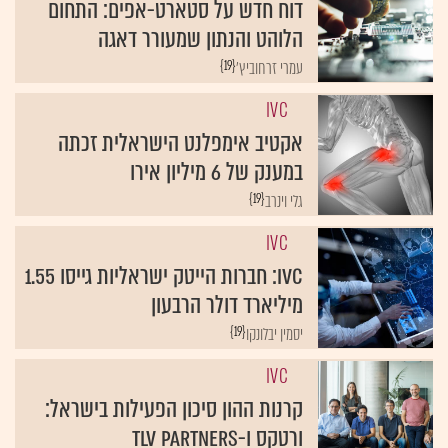
דוח חדש על סטארט-אפים: התחום
הלוהט והנתון שמעורר דאגה
{19}
עמרי זרחוביץ'
IVC
אקטיב אימפלנט הישראלית זכתה
במענק של 6 מיליון אירו
{19}
גלי וינרב
IVC
IVC: חברות הייטק ישראליות גייסו 1.55
מיליארד דולר הרבעון
{19}
יסמין יבלונקו
IVC
קרנות ההון סיכון הפעילות בישראל:
ורטקס ו-TLV Partners