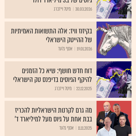
גיוסים של 3.1 מיליארד דולר
30.03.2026
מיטל וייזברג
בקיזוז וויז: אלה התשואות האמיתיות
של ההייטק הישראלי
19.01.2026
אסף גלעד
דוח חדש חושף: שיא כל הזמנים
להיקף הגיוסים בדיפנס טק הישראלי
22.12.2025
מיטל וייזברג
מה גרם לקרנות הישראליות להכריז
בבת אחת על גיוס מעל למיליארד ד'
11.11.2025
אסף גלעד