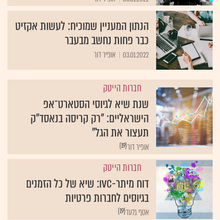
הנתון המעניין שמוכיח: לעשות אקזיט
כבר פחות נחשב מבעבר
03.01.2022
אופיר דור
חברות הייטק
שנת שיא לגיוסי הסטארט־אפ
הישראליים: "רק קריסה בנאסד"ק
תעצור את הגל"
{19}
אופיר דור
חברות הייטק
דוח מיתר-IVC: שיא של כל הזמנים
בגיוסים לחברות פרטיות
{19}
אסף גלעד