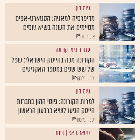
גיוס הון
מדיפרסיה למאניה: הסטארט-אפים
מסיימים את השנה בשיא גיוסים
{19}
אופיר דור
עבודה בימי קורונה
הקורונה מכה בהייטק הישראלי: שפל
של שש שנים במספר האקזיטים
{19}
יסמין יבלונקו
גיוס הון
למרות הקורונה: גיוסי ההון בחברות
הייטק הגיעו לשיא ברבעון הראשון
{19}
יסמין יבלונקו
סטארט-אפ
| ניתוח