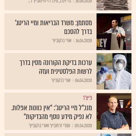
18.06.2020
גלי וינרב, מיכל רז-חיימוביץ' ו ...
מסתמן: משרד הבריאות ומיי הריטג'
בדרך להסכם
16.04.2020
אורי ברקוביץ'
ערכות בדיקת הקורונה מסין בדרך
לרשות הפלסטינית ועזה
06.04.2020
אורי ברקוביץ'
פיצ'ר
מנכ"ל מיי הריטג': "אין כוונות אפלות.
לא נפיק מידע נוסף מהבדיקות"
05.04.2020
עמרי זרחוביץ' ואורי ברקוביץ'