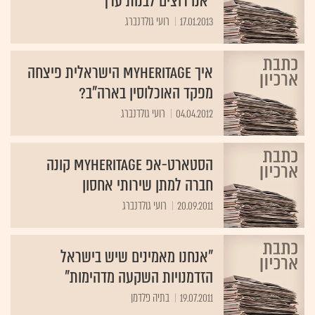
"אנו רוצים לבנות ערך"
17.01.2013
רועי גולדנברג
איך MyHeritage הישראלית פיצחה
מפקד האוכלוסין בארה"ב?
04.04.2012
רועי גולדנברג
הסטארט-אפ MyHeritage קונה
חברה למתן שירותי אחסון
20.09.2011
רועי גולדנברג
"אנחנו מאמינים שיש בישראל
הזדמנויות השקעה מדהימות"
19.07.2011
בתיה פלדמן