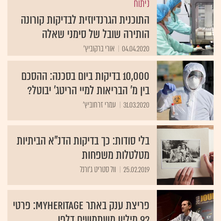
ניתוח
התוכנית הגרנדיוזית לבדיקות קורונה
הותירה שובל של סימני שאלה
04.04.2020
אורי ברקוביץ'
10,000 בדיקות ביום בסכנה: ההסכם
בין מ' הבריאות למיי הריטג' יבוטל?
31.03.2020
עמרי זרחוביץ'
בלי סודות: כך בדיקות הדנ"א הביתיות
מטלטלות משפחות
25.02.2019
וול סטריט ג'ורנל
פריצת ענק באתר MyHeritage: פרטי
92 מיליון משתמשים דלפו