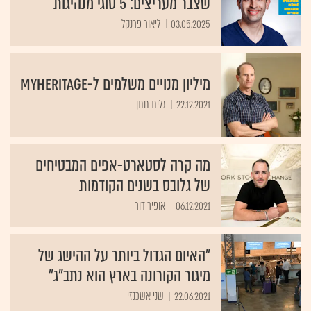
שצבר מעריצים: 5 סוגי מנהיגות
03.05.2025
ליאור פרנקל
מיליון מנויים משלמים ל-MyHeritage
22.12.2021
גלית חתן
מה קרה לסטארט-אפים המבטיחים
של גלובס בשנים הקודמות
06.12.2021
אופיר דור
"האיום הגדול ביותר על ההישג של
מיגור הקורונה בארץ הוא נתב"ג"
22.06.2021
שני אשכנזי