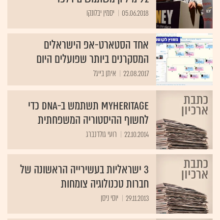
05.06.2018
יסמין יבלונקו
אחד הסטארט-אפ הישראלים
המסקרנים ביותר שפועלים היום
22.08.2017
איתן בייגל
MyHeritage תשתמש ב-DNA כדי
לחשוף ההיסטוריה המשפחתית
22.10.2014
רועי גולדנברג
3 ישראליות בעשירייה הראשונה של
חברות טכנולוגיה צומחות
29.11.2013
יוסי ניסן