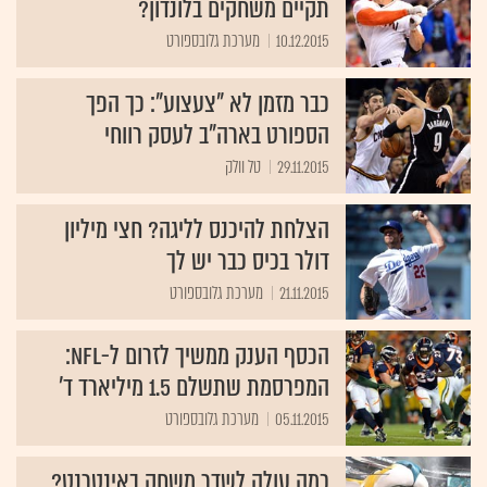
תקיים משחקים בלונדון?
10.12.2015
מערכת גלובספורט
כבר מזמן לא "צעצוע": כך הפך
הספורט בארה"ב לעסק רווחי
29.11.2015
טל וולק
הצלחת להיכנס לליגה? חצי מיליון
דולר בכיס כבר יש לך
21.11.2015
מערכת גלובספורט
הכסף הענק ממשיך לזרום ל-NFL:
המפרסמת שתשלם 1.5 מיליארד ד'
05.11.2015
מערכת גלובספורט
כמה עולה לשדר משחק באינטרנט?