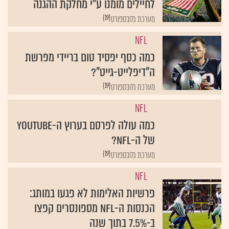
לחיילים מומנו ע"י מחלקת ההגנה
{19}
מערכת גלובספורט
NFL
כמה כסף יפסיד טום בריידי מפרשת
ה"דיפלייט-גייט"?
{19}
מערכת גלובספורט
NFL
כמה עולה לפרסם בערוץ ה-YouTube
של ה-NFL?
{19}
מערכת גלובספורט
NFL
פרשיות האלימות לא פגעו במותג:
הכנסות ה-NFL מספונסרים קפצו
ב-7.5% בתוך שנה