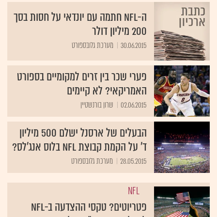
ה-NFL חתמה עם יונדאי על חסות בסך
200 מיליון דולר
30.06.2015
מערכת גלובספורט
פערי שכר בין זרים למקומיים בספורט
האמריקאי? לא קיימים
02.06.2015
שרון בורנשטיין
הבעלים של ארסנל ישלם 500 מיליון
ד' על הקמת קבוצת NFL בלוס אנג'לס?
28.05.2015
מערכת גלובספורט
NFL
פטריוטים? טקסי ההצדעה ב-NFL