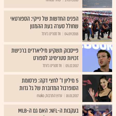
הפנים החדשות של נייקי: הספורטאי
שחולל סערה בעת ההמנון
04.09.2018
וול סטריט ג'ורנל
פייסבוק תשקיע מיליארדים ברכישת
זכויות סטרימינג לספורט
05.12.2017
וול סטריט ג'ורנל
5 מיליון ד' לחצי דקה: פרסומת
הסופרבול המדוברת של גל גדות
18.01.2017
ערוץ התרבות, mako
בעקבות ה-NFL: האם גם ה-MLB