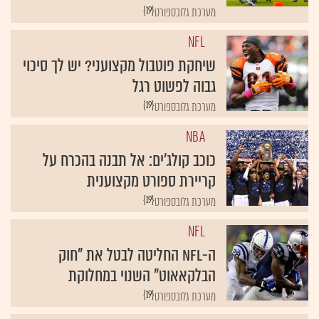
{19}
מערכת גלובספורט
NFL
שיחקת פוטבול מקצועני? יש לך סיכוי
גבוה לפשוט רגל
{19}
מערכת גלובספורט
NBA
כוכב קולג'ים: אל תבנה בהכרח על
קריירת ספורט מקצוענית
{19}
מערכת גלובספורט
NFL
ה-NFL החליטה לבטל את "חוק
הבלקאאוט" השנוי במחלוקת
{19}
מערכת גלובספורט