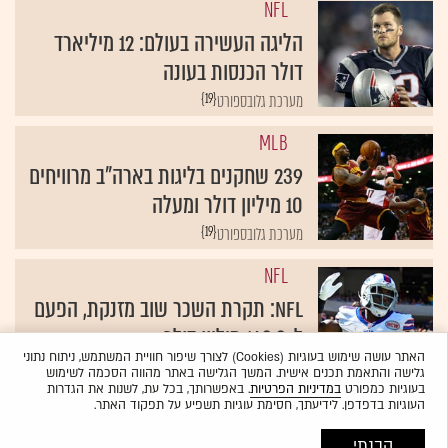
NFL
הליגה העשירה בעולם: 12 מיליארד
דולר הכנסות בעונה
{19}
מערכת גלובספורט
MLB
239 שחקנים בליגות בארה"ב מרוויחים
10 מיליון דולר ומעלה
{19}
מערכת גלובספורט
NFL
NFL: תקרת השכר שוב מזנקת, הפעם
ל-143.3 מיליון דולר
האתר עושה שימוש בעוגיות (Cookies) לצורך שיפור חוויית המשתמש, ניתוח נתוני
{19}
טל וולק
גלישה והתאמת תכנים אישית. המשך הגלישה באתר מהווה הסכמה לשימוש
בעוגיות כמפורט
במדיניות הפרטיות
. באפשרותך, בכל עת, לשנות את הגדרות
העוגיות בדפדפן. לידיעתך, חסימת עוגיות תשפיע על תפקוד האתר.
הבנתי