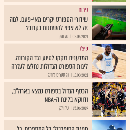
ניתוח
שידורי הספורט יקרים מאי-פעם. למה
זה לא צפוי להשתנות בקרוב?
03.04.2021
טל וולק
פיצ'ר
המדענים נזקקו לסיוע נגד הקורונה.
ליגות הספורט הגדולות נחלצו לעזרה
13.03.2021
וול סטריט ג'ורנל
הכסף הגדול בספורט נמצא בארה"ב,
ודווקא בליגת ה-NBA
15.06.2019
טל וולק
חגיגת הסופרבול: כל המספרים, כל