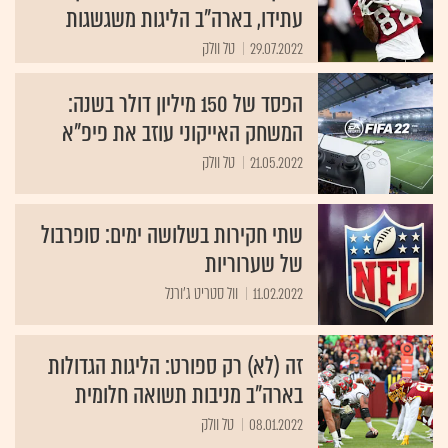
עתידו, בארה"ב הליגות משגשגות
29.07.2022
טל וולק
הפסד של 150 מיליון דולר בשנה:
המשחק האייקוני עוזב את פיפ"א
21.05.2022
טל וולק
שתי חקירות בשלושה ימים: סופרבול
של שערוריות
11.02.2022
וול סטריט ג'ורנל
זה (לא) רק ספורט: הליגות הגדולות
בארה”ב מניבות תשואה חלומית
08.01.2022
טל וולק