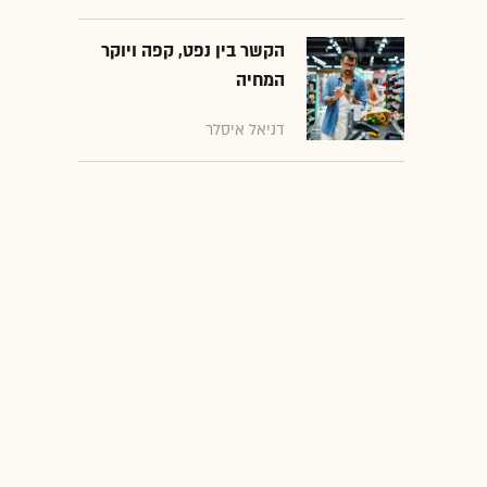
הקשר בין נפט, קפה ויוקר
המחיה
דניאל איסלר