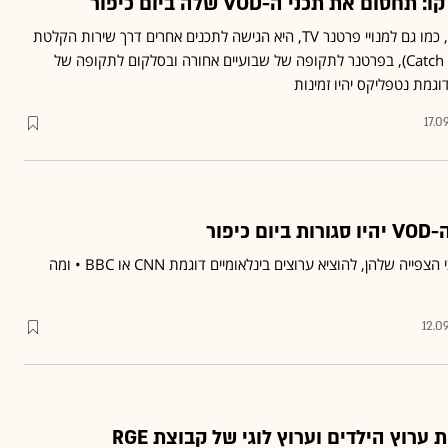
"הנחמה" לצופי סלקום TV, כמו גם למנויי פרטנר TV, היא הגישה לתכנים אחרים דרך שירות הקלטת
כל התכנים המשודרים (Catch up), בפרטנר לתקופה של שבועיים אחורה ובסלקום לתקופה של
וגמת נטפליקס יהיו זמינות
17.0
יפור
הוט ו-yes יחשיכו את ערוצי הצפייה שלהן, להוציא ערוצים בינלאומיים דוגמת CNN או BBC • ומה
12.0