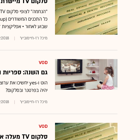
סלקום TV מיישרת קו: תחסום את תכני ה-VOD שלה ביום כיפור
שבוע לאחור • אפליקציות ד
מיכל רז-חיימוביץ'
9.2018
VOD
גם השנה: ספריות ה-VOD יהיו סגורות ביום כ
יהיה בפרטנר ובסלקום?
מיכל רז-חיימוביץ'
9.2018
VOD
סלקום TV מעלה את ערוץ הילדים וערוץ לוגי של קבוצת RGE