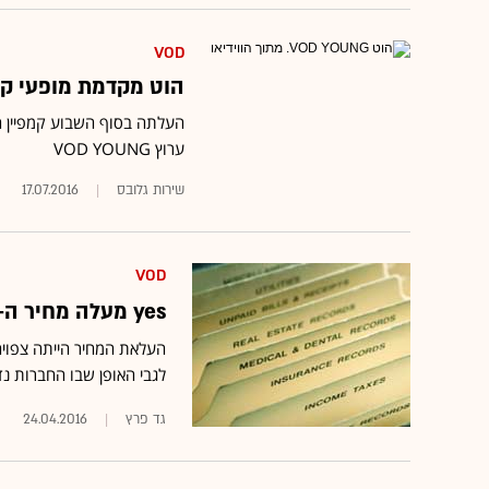
VOD
הוט מקדמת מופעי קיץ
העלתה בסוף השבוע קמפיין חד
ערוץ VOD YOUNG
שירות גלובס
17.07.2016
VOD
yes מעלה מחיר ה-VOD ב-5 ש' ל-29.90 ש' בחודש
העלאת המחיר הייתה צפויה,
לגבי האופן שבו החברות נד
גד פרץ
24.04.2016