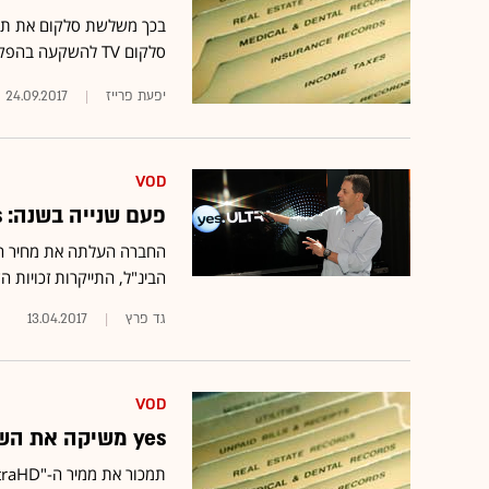
סלקום TV להשקעה בהפקות מקור שישודרו בערוץ הילדים ובערוץ לוגי
יפעת פרייז
24.09.2017
VOD
פעם שנייה בשנה: yes מעלה את מחירי ה-VOD ב-5 שקלים
הבינ"ל, התייקרות זכויות 
גד פרץ
13.04.2017
VOD
yes משיקה את השידורים בטכנולוגיית 4K ללקוחות ב-VOD