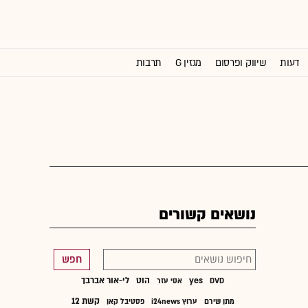
דעות
שיווק ופרסום
מגזין G
תרבות
וול סטריט ג'ורנל
נושאים קשורים
חפש
yes
הוט
לי-אור אברבך
DVD
אסי עזר
קשת 12
מתן שירם
ערוץ i24news
פסטיבל קאן