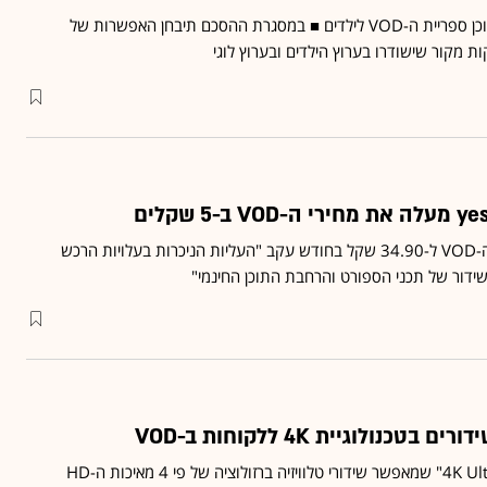
בכך משלשת סלקום את תוכן ספריית ה-VOD לילדים ■ במסגרת ההסכם תיבחן האפשרות של
החברה העלתה את מחיר ה-VOD ל-34.90 שקל בחודש עקב "העליות הניכרות בעלויות הרכש
השידור של תכני הספורט והרחבת התוכן החינמי"
תמכור את ממיר ה-"4K UltraHD" שמאפשר שידורי טלוויזיה ברזולוציה של פי 4 מאיכות ה-HD