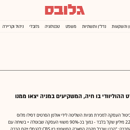
ן והשקעות
נדל''ן ותשתיות
משפט
טכנולוגיה
גלובלי
ניהול וקריירה
ט ההוליוודי בו חיה, המשקיעים במניה יצאו ממנו
יטול העסקה למכירת מניות השליטה לידי אולפן הסרטים דסילו מלוס
אנג'לס וצנחה לשווי של כ-22 מיליון שקל בלבד - נמוך בכ-90% משווי העסקה שבוטלה • בשיחה עם
"גלובס" אמר היום מנכ"ל החברה: "הבנו שבכל מקרה המאבק המשפטי בין CBS להנסלי ייקח הרבה