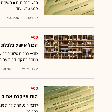
המשודרת היום ■ השירות יכ
סרטי טבע ועוד
יוסי ניסן
15.03.2017
VOD
הכול אישי: כלכלת 
VOD במקום טלוויזיה ר
מגורים במיקרו-דירות עם ח
יעל בן ישראל
28.01.2017
VOD
הוט מייקרת את ה-VOD ב-5 שקלים ואת החבילות ב-4%
לדברי הוט, ההתייקרות מגי
בספורט