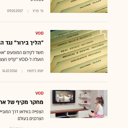
גד פרץ
09.01.2017
VOD
"הליך בירור" נגד ה
חשד לקידום המופעים "אופ
הועלה ל-VOD "קליפ הצצה" למופעים ■ בינתיים, התכנים הללו הוסרו
יונתן כיתאין
14.12.2016
VOD
מחקר מקיף של אריק
הצפייה בווידאו דרך המובי
הצרכנים בעולם