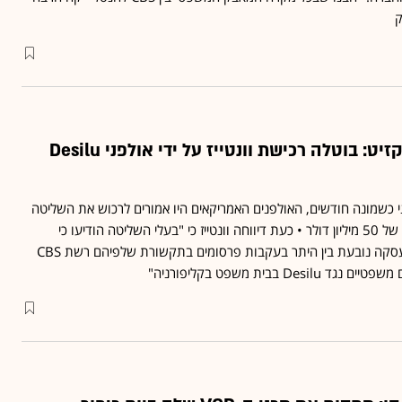
ק
נגמר הסרט של האקזיט: בוטלה רכישת וונטייז על ידי אולפני Desilu
כשמונה חודשים, האולפנים האמריקאים היו אמורים לרכוש את השליטה
בחברה הישראלית לפי שווי של 50 מיליון דולר • כעת דיווחה וונטייז כי "בעלי השליטה הודיעו כי
החלטתם להביא לביטול העסקה נובעת בין היתר בעקבות פרסומים בתקשורת שלפיהם רשת CBS
D בבית משפט בקליפורניה"