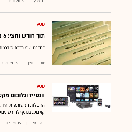
גד פרץ
15.11.2016
VOD
תוך חודש וחצי: 6 מיליון הזמנות ב-VOD לסדרה "מטומטמת" של הוט
לסדרה, שמוגדרת כ"דרמה יומית" בהוט, צולמ
יונתן כיתאין
09.11.2016
VOD
וונטייז וגלובוס מקס יציעו כ
קולנוע, בנוסף לחודש מנוי VOD של וונטייז והשכרה אחת של VOD במחיר של 186 שק
משה גולן
07.11.2016