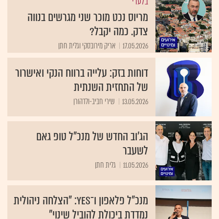
בלעדי
מריוס נכט מוכר שני מגרשים בנווה
צדק. כמה יקבל?
17.05.2026
אריק מירובסקי וגלית חתן
דוחות בזק: עלייה ברווח הנקי ואישרור
של התחזית השנתית
13.05.2026
שירי חביב-ולדהורן
הג'וב החדש של מנכ"ל טופ גאם
לשעבר
11.05.2026
גלית חתן
מנכ"ל פלאפון ו־yes: "הצלחה ניהולית
נמדדת ביכולת להוביל שינוי"