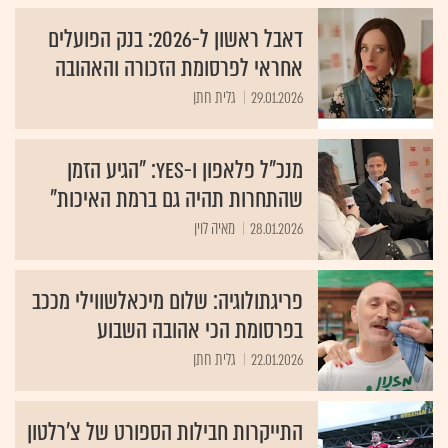
דאבל ראשון ל-2026: בנק הפועלים
אחראי לפרסומת הזכורה והאהובה
29.01.2026
גלית חתן
מנכ"ל פלאפון ו-yes: "הגיע הזמן
שהתחרות תהיה גם ברמת האיכות"
28.01.2026
מאיה לוין
פריגתולוגיה: שלום מיכאלשווילי מככב
בפרסומת הכי אהובה השבוע
22.01.2026
גלית חתן
התייקרות חבילות הספורט של צ'רלטון