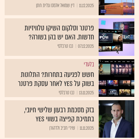
11.12.2025
דין שמואל אלמס וגלית חתן
פרטנר וסלקום השיקו טלוויזיות
חדשות. האם יש בהן בשורה?
07.12.2025
נבו טרבלסי
בלעדי
חשש לפגיעה בתחרות? התלונות
בשוק על yes לאחר עסקת פרטנר
13.11.2025
נבו טרבלסי
בזק מסכמת רבעון שלישי חיובי,
בתמיכת קפיצה בשווי yes
11.11.2025
שירי חביב ולדהורן