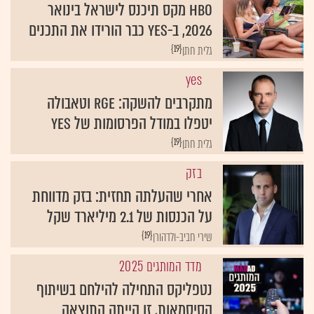
HBO מקס תיכנס לישראל בינואר
2026, ב-yes כבר הורידו את התכנים
{19}
גלית חתן
yes
מתקרבים להשקה: RGE וטאבולה
יטפלו במודל הפרסומות של yes
{19}
גלית חתן
בזק
אחרי שהעלתה תחזית: בזק מדווחת
על הכנסות של 2.1 מיליארד שקל
{19}
שירי חביב-ולדהורן
מדד המותגים 2025
נטפליקס התחילה להילחם בשיתוף
הסיסמאות, זו הייתה התוצאה