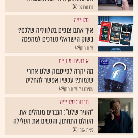
{19}
נבו טרבלסי
טלוויזיה
איך אתם צופים בטלוויזיה שלכם?
בשוק הישראלי נערכים למהפכה
{19}
גלית חתן
אירועים ומינויים
מה יקרה לפייסבוק שלנו אחרי
שנמות? עכשיו אפשר להחליט
{19}
עמירם גיל וגלית חתן
תרבות: טלוויזיה
"העיר שלנו": הגברים מנהלים את
העולם התחתון, והנשים את העלילה
{19}
ליאת אלמיו