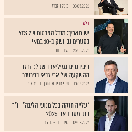
03.05.2026
מיטל וייזברג
בלעדי
יש תאריך: מודל הפרסום של yes
בסטרימינג יושק ב-10 במאי
25.03.2026
גלית חתן
דיבידנדים במיליארד שקל: החזר
ההשקעה של אבי גבאי בפרטנר
10.03.2026
שירי חביב-ולדהורן ונבו טרבלסי
"עלייה חזקה בכל מנועי הליבה": יו"ר
בזק מסכם את 2025
09.03.2026
שירי חביב-ולדהורן