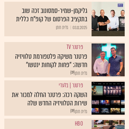
גליקמן-שמיר-סמסונוב זכה שוב
בתקציב הפרסום של קופ"ח כללית
03.11.2025
גלית חתן
פרטנר TV
פרטנר משיקה פלטפורמת טלוויזיה
חדשה: "פחות לקוחות ינטשו"
{19}
גלית חתן
פרטנר
| בלעדי
השקה רכה: פרטנר החלה למכור את
שירות הטלוויזיה החדש שלה
{19}
גלית חתן
HBO