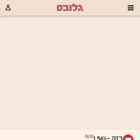
736.50
בזק
-1.56%