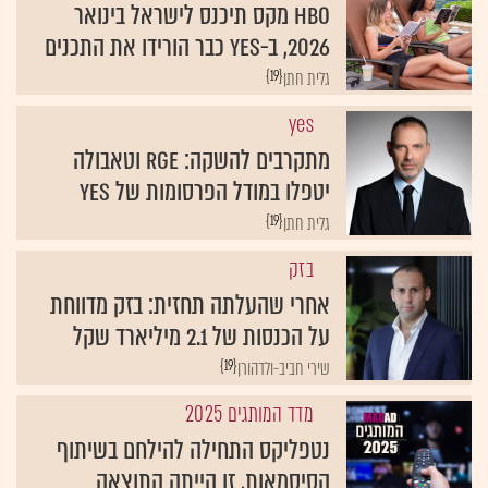
HBO מקס תיכנס לישראל בינואר
2026, ב-yes כבר הורידו את התכנים
{19}
גלית חתן
yes
מתקרבים להשקה: RGE וטאבולה
יטפלו במודל הפרסומות של yes
{19}
גלית חתן
בזק
אחרי שהעלתה תחזית: בזק מדווחת
על הכנסות של 2.1 מיליארד שקל
{19}
שירי חביב-ולדהורן
מדד המותגים 2025
נטפליקס התחילה להילחם בשיתוף
הסיסמאות, זו הייתה התוצאה