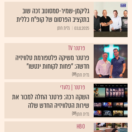
גליקמן-שמיר-סמסונוב זכה שוב
בתקציב הפרסום של קופ"ח כללית
03.11.2025
גלית חתן
פרטנר TV
פרטנר משיקה פלטפורמת טלוויזיה
חדשה: "פחות לקוחות ינטשו"
{19}
גלית חתן
פרטנר
| בלעדי
השקה רכה: פרטנר החלה למכור את
שירות הטלוויזיה החדש שלה
{19}
גלית חתן
HBO