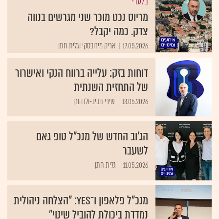
בלעדי
מריוס נכט מוכר שני מגרשים בנווה
צדק. כמה יקבל?
17.05.2026
אריק מירובסקי וגלית חתן
דוחות בזק: עלייה ברווח הנקי ואישרור
של התחזית השנתית
13.05.2026
שירי חביב-ולדהורן
הג'וב החדש של מנכ"ל טופ גאם
לשעבר
11.05.2026
גלית חתן
מנכ"ל פלאפון ו־yes: "הצלחה ניהולית
נמדדת ביכולת להוביל שינוי"