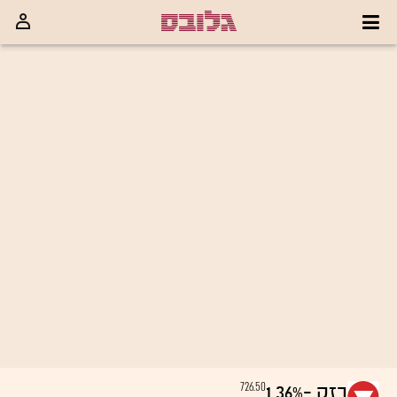
726.50
בזק
-1.36%