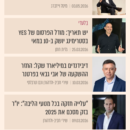
03.05.2026
מיטל וייזברג
בלעדי
יש תאריך: מודל הפרסום של yes
בסטרימינג יושק ב-10 במאי
25.03.2026
גלית חתן
דיבידנדים במיליארד שקל: החזר
ההשקעה של אבי גבאי בפרטנר
10.03.2026
שירי חביב-ולדהורן ונבו טרבלסי
"עלייה חזקה בכל מנועי הליבה": יו"ר
בזק מסכם את 2025
09.03.2026
שירי חביב-ולדהורן