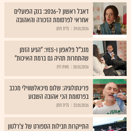
דאבל ראשון ל-2026: בנק הפועלים
אחראי לפרסומת הזכורה והאהובה
29.01.2026
גלית חתן
מנכ"ל פלאפון ו-yes: "הגיע הזמן
שהתחרות תהיה גם ברמת האיכות"
28.01.2026
מאיה לוין
פריגתולוגיה: שלום מיכאלשווילי מככב
בפרסומת הכי אהובה השבוע
22.01.2026
גלית חתן
התייקרות חבילות הספורט של צ'רלטון