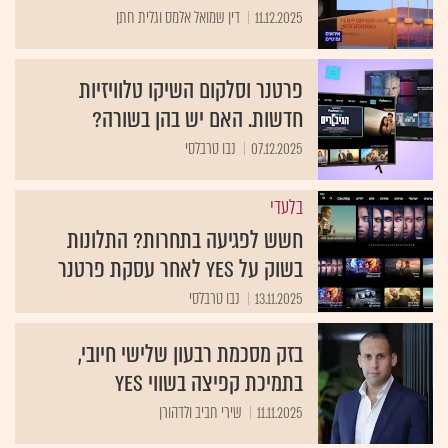
11.12.2025
דין שמואל אלמס וגלית חתן
פרטנר וסלקום השיקו טלוויזיות
חדשות. האם יש בהן בשורה?
07.12.2025
נבו טרבלסי
בלעדי
חשש לפגיעה בתחרות? התלונות
בשוק על yes לאחר עסקת פרטנר
13.11.2025
נבו טרבלסי
בזק מסכמת רבעון שלישי חיובי,
בתמיכת קפיצה בשווי yes
11.11.2025
שירי חביב ולדהורן