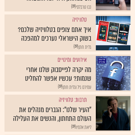
{19}
נבו טרבלסי
טלוויזיה
איך אתם צופים בטלוויזיה שלכם?
בשוק הישראלי נערכים למהפכה
{19}
גלית חתן
אירועים ומינויים
מה יקרה לפייסבוק שלנו אחרי
שנמות? עכשיו אפשר להחליט
{19}
עמירם גיל וגלית חתן
תרבות: טלוויזיה
"העיר שלנו": הגברים מנהלים את
העולם התחתון, והנשים את העלילה
{19}
ליאת אלמיו