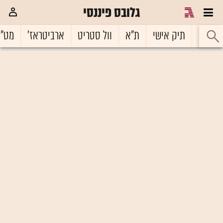
גלובס פיננסי
ראשי
תיק אישי
ת"א
וול סטריט
ארביטראז'
מט"