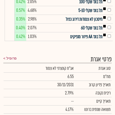
0.42%
2.05%
תל בונד שקלי 100
0.57%
4.68%
תל בונד שקלי 5-10
0.35%
2.98%
חיסכון לא צמודות דירוג כפול
0.40%
2.07%
תל בונד שקלי 60
0.42%
1.03%
תל בונד AA פיזור מנפיקים
פרטי אגרת
פרופיל
סוג אגרת
אג"ח קונצרני לא צמוד
מח"מ
6.55
תאריך פדיון קרוב
30/11/2031
ריבית נקובה
2.79%
תאריך קיים
--
תשואה שנתית ברוטו
4.17%