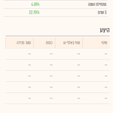
מתחילת השנה
4.18%
3 שנים
22.70%
היצע
שינוי
₪ שווי באלפי
כמות
שער מכירה
--
--
--
--
--
--
--
--
--
--
--
--
--
--
--
--
--
--
--
--