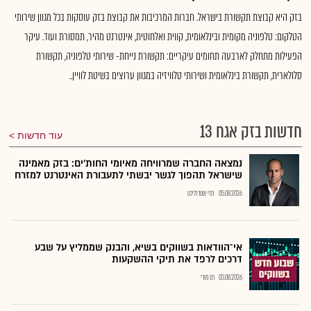
בזק היא קבוצת תקשורת בישראל. חברות המרכיבות את קבוצת בזק עוסקות בכל מגוון שירותי
הטלקום: טלפוניה מקומית ובינלאומית, קווית ואלחוטית, אינטרנט מהיר, תמסורת ועוד. עיקר
הפעילות מתחלק לארבעה תחומים עיקריים: תקשורת נייחת- שירותי טלפוניה, תקשורת
סלולארית, תקשורת בינלאומית ושירותי טלוויזיה במגוון ערוצים בשיטת לוויין..
חדשות בזק אגח 13
עוד חדשות
נמצאה החברה שמרוויחה מאיומי החות'ים: בזק מאמינה
שישראל תהפוך לגשר יבשתי לתעבורת האינטרנט למזרח
05.08.2026
חזי שטרנליכט
אי־הוודאות בשווקים בשיא, והבנק שממליץ על שבע
דרכים לרפד את תיקי ההשקעות
03.08.2026
רם מורי