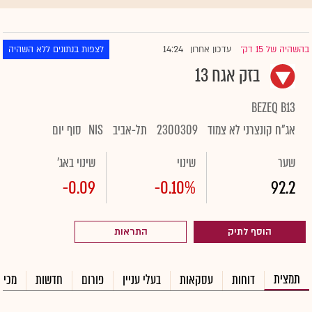
14:24
בהשהיה של 15 דק'
עדכון אחרון
לצפות בנתונים ללא השהיה
|
בזק אגח 13
BEZEQ B13
אג"ח קונצרני לא צמוד
2300309
תל-אביב
NIS
סוף יום
שער
שינוי
שינוי באג'
-0.09
-0.10%
92.2
הוסף לתיק
התראות
תמצית
דוחות
עסקאות
בעלי עניין
פורום
חדשות
מכיר