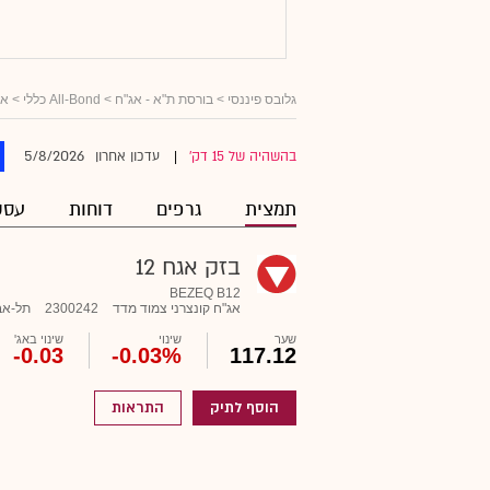
גלובס פיננסי
>
בורסת ת"א - אג"ח
>
All-Bond כללי
>
אג
5/8/2026
בהשהיה של 15 דק'
עדכון אחרון
|
תמצית
גרפים
דוחות
עסק
בזק אגח 12
BEZEQ B12
אג"ח קונצרני צמוד מדד
2300242
תל-אב
שער
שינוי
שינוי באג'
-0.03
-0.03%
117.12
הוסף לתיק
התראות