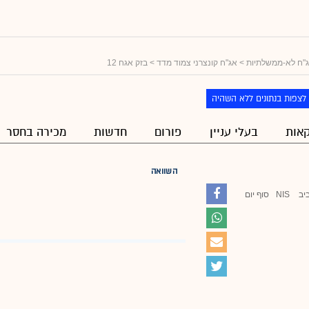
"ח לא-ממשלתיות
>
אג"ח קונצרני צמוד מדד
> בזק אגח 12
לצפות בנתונים ללא השהיה
אות
בעלי עניין
פורום
חדשות
מכירה בחסר
השוואה
יב
NIS
סוף יום