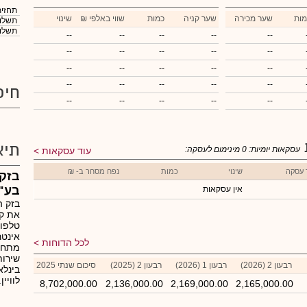
תחזית
מות
שער מכירה
שער קניה
כמות
₪ שווי באלפי
שינוי
תשלום
תשלום
--
--
--
--
--
--
--
--
--
--
--
--
--
--
--
--
--
--
--
--
חיפ
--
--
--
--
--
תיא
עסקאות יומיות:
0
מינימום לעסקה:
עוד עסקאות
 עסקה
שינוי
כמות
נפח מסחר ב- ₪
בזק
בע"
אין עסקאות
בזק ה
את קב
טלפונ
אינטר
לכל הדוחות
מתחלק
שירות
רבעון 2 (2026)
רבעון 1 (2026)
רבעון 2 (2025)
סיכום שנתי 2025
בינלא
לוויין.
8,702,000.00
2,136,000.00
2,169,000.00
2,165,000.00