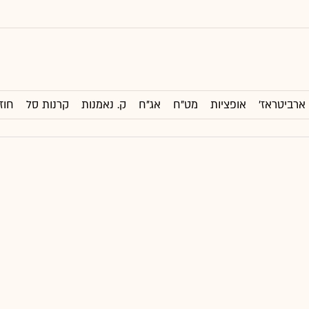
ארביטראז'
אופציות
מט"ח
אג"ח
ק. נאמנות
קרנות סל
חוז