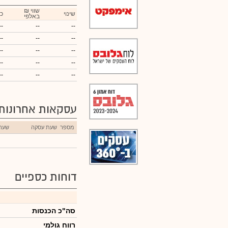
₪ שווי
שינוי
כ
באלפי
--
--
--
--
--
--
--
--
--
--
--
--
--
--
--
עסקאות אחרונות
מספר
שעת עסקה
שער
דוחות כספיים
סה"כ הכנסות
רווח גולמי