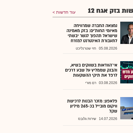
ות בזק אגח 12
עוד חדשות
נמצאה החברה שמרוויחה
מאיומי החות'ים: בזק מאמינה
שישראל תהפוך לגשר יבשתי
לתעבורת האינטרנט למזרח
05.08.2026
חזי שטרנליכט
אי־הוודאות בשווקים בשיא,
והבנק שממליץ על שבע דרכים
לרפד את תיקי ההשקעות
03.08.2026
רם מורי
פלאפון: מזכר הבנות לרכישת
וויקום מובייל בכ-265 מיליון
שקל
14.07.2026
שירות גלובס