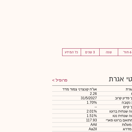
6 חוד'
שנה
3 שנים
כל המידע
י אגרת
פרופיל
גרת
אג"ח קונצרני צמוד מדד
2.26
 פדיון קרוב
31/5/2027
 נקובה
1.70%
 קיים
--
 שנתית ברוטו
2.01%
 שנתית נטו
1.51%
תואם ברוטו פארי
117.93
 מעלות
AAil
 מדרוג
Aa2il