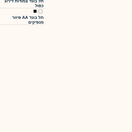
תל בונד צמודות דירוג
כפול
תל בונד AA פיזור
מנפיקים