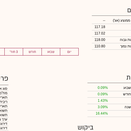
ם
 ממוצע
(אג')
--
117.18
117.02
118.00
110.80
יום
שבוע
חודש
3 חוד'
ת
פרט
שבוע
0.09%
סוג א
מח"מ
חודש
0.09%
תאריך
1.43%
ריבית
תאריך
שנה
3.09%
תשואה
16.44%
תשואה
ערך מ
דירוג
ביקוש
דירוג