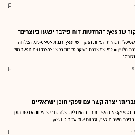
1
ר יפגעו ביוצרים"
עם סדרות כמו "פאודה" ו"שטיסל", מנהלת הפקות המקור של yes, דגנית אטיאס-גיגי, הצליחה
ת הלוויין ■ כמי שמשדרת בעיקר סדרות רכש "צמצמנו את הפער מול
גלובס"
0
ברית? יצרה קשר עם ספקי תוכן ישראליים
נטפליקס את השירות דובר האנגלית שלה גם לישראל ■ הכנסת תוכן
ירת השירות לארץ ולהוות איום על הוט ו-yes
04