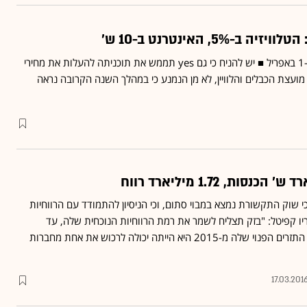
5%, האינטרנט ב-10 ש'
העלאות המחירים - החל מ-1 באפריל ■ יש להניח כי גם yes תממש את תוכניתה להעלות את מחירי
ות מועצת הכבלים והלוויין, לא מן הנמנע כי במהלך השנה הקרובה נראה
כי שוק התקשורת נמצא במבוי סתום, וכי הניסיון להתמודד עם הרווחיות
ו קפיטל: "בזק תצליח לשמר את רמת הרווחיות הנוכחית שלה, עד
שמדינת חלם תתפכח. רק עם התזרים הפנוי שלה מ-2015 היא הייתה יכולה לרכוש את אחת מחברות
17.03.201