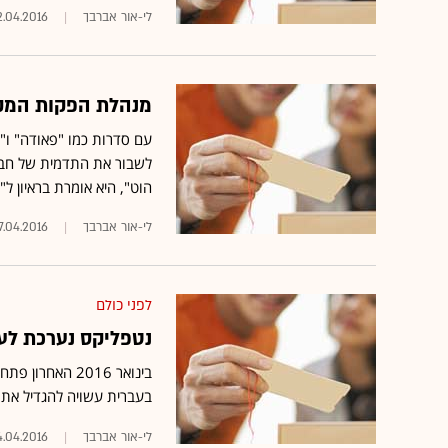
לי-אור אברבך
2.04.2016
מנהלת הפקות המקור של yes: "החלטות דוח פילב
לשבור את התדמית של חבר
הוט", היא אומרת בראיון ל"
לי-אור אברבך
7.04.2016
לפני כולם
נטפליקס נערכת לע
בינואר 2016 האחרון
פתחה
בעברית עשויה להגדיל את חד
לי-אור אברבך
.04.2016