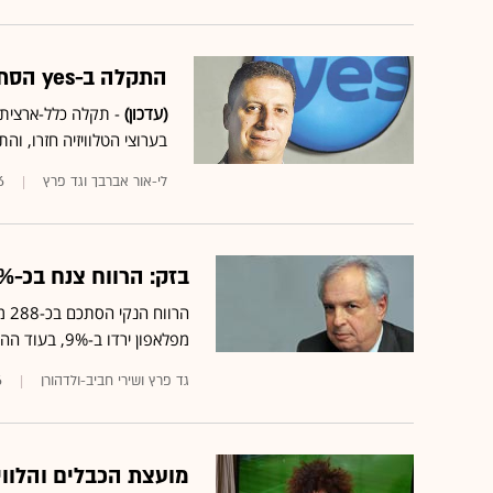
התקלה ב-yes הסתיימה: השידורים מתנהלים כסדרם
(עדכון)
בערוצי הטלוויזיה חזרו, וה
לי-אור אברבך וגד פרץ
6
בזק: הרווח צנח בכ-38% ברבעון הראשון; ירידה חדה במנויי yes
מפלאפון ירדו ב-9%, בעוד ההכנסות במגזר הקווי נותרו יציבות ■ ירידה של 6,000 מנויים ב-yes
גד פרץ ושירי חביב-ולדהורן
6
מועצת הכבלים והלוויי