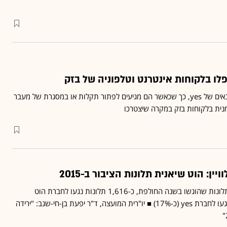
המטרה היא לנצל את הטכנאים של yes, כך שכאשר הם מגיעים לפתור תקלות או במסגרת של מעבר
זמנית בלקוחות בזק במקרה שיצטרכו
ין: הוט שיאנית תלונות הציבור ב-2015
עפ"י הדוח, מתוך 2,921 תלונות שהוגשו בשנה החולפת, כ-1,616 תלונות נגעו לחברת הוט
(55%), ורק 492 תלונות נגעו לחברת yes (כ-17%) ■ יו"רית המועצה, ד"ר יפעת בן-חי-שגב: "ירידה