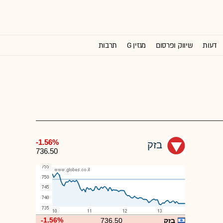
דעות
שיווק ופרסום
מגזין G
תרבות
וול סטריט ג'ורנל
-1.56%
בזק
736.50
-1.56%
בזק
736.50