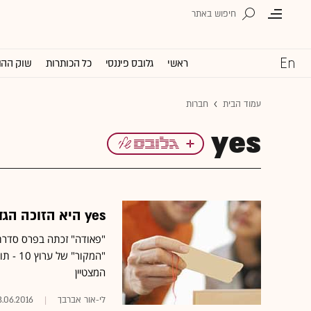
ראשי
גלובס פיננסי
כל הכותרות
שוק ההו
עמוד הבית
חברות
yes
yes היא הזוכה הגדולה של טקס פרסי הטלוויזיה עם 17 פרסים
"פאודה" זכתה בפרס סדרת
"המקור
המצטיין
לי-אור אברבך
3.06.2016