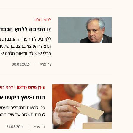
לפני כולם
זו הסיבה ללחץ הכבד
ללא ביטול ההפרדה המבנית, ב
מבלי שיש לה וודאות מלאה ש
גד פרץ
30.03.2016
עידן פלוס (DTT)
| לפני כול
הוט ו-yes ביקשו אישור לשת"פ רגולטורי נגד 2 ו-10
פנו לרשות ההגבלים העסקי
לגבות תשלום על שידוריהם
גד פרץ
24.03.2016