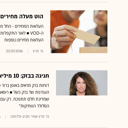
הוט מעלה מחירים: הטלוויזיה ב-
ה-VOD ■ לאור התקפל
העלאות מחירים נוספות
גד פרץ
22.03.2016
חגיגה בבזק: 10 מיליארד ש' הכנסות, 1.72 מיליארד רווח
דוחות בזק מראים באופן ברור 
העודפת של בזק כשל ■ רוסארי
הסלולר הוותיקות"
גד פרץ ושירי חביב-ולדהורן
6