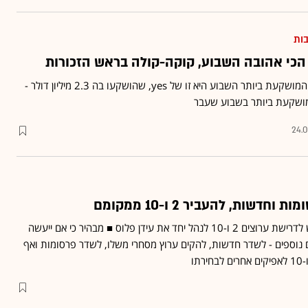
בות
הכי אהובה השבוע, קוקה-קולה בראש הזכורות
גיאוקרטוגרפיה: הפרסומת המושקעת ביותר השבוע היא זו של yes, שהושקעו בה 2.3 מיליון דולר -
ושקעת ביותר בשבוע שעבר
24.0
מנכ"ל yes, רון אילון, משיב אש לדרישת ערוצים 2 ו-10 לנהל יחד את עידן פלוס ■ מבהיר כי אם ייעשה
יים נוספים - לשדר חדשות, להקים ערוץ מסחרי משלו, לשדר פרסומות ואף