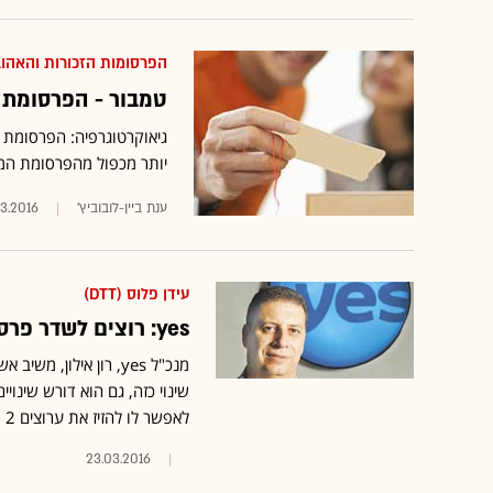
הפרסומות הזכורות והאהו
טמבור - הפרסומת 
יותר מכפול מהפרסומת המ
ענת ביין-לובוביץ'
3.2016
עידן פלוס (DTT)
yes: רוצים לשדר פרסומות וחדשות, להעביר 2 ו-10 ממקומם
שינוי כזה, גם הוא דורש שינו
לאפשר לו להזיז את ערוצים 2 ו-10 לאפיקים אחרים לבחירתו
23.03.2016