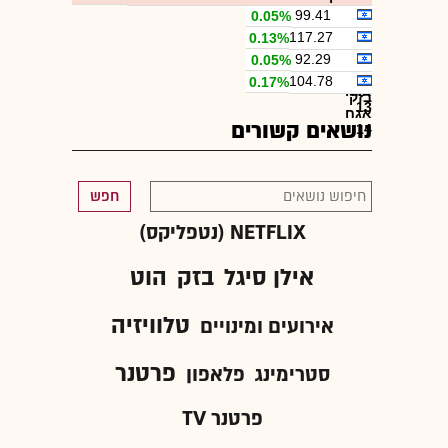
99.41
0.05%
בזק
117.27
0.13%
אגח
בזק
92.29
0.05%
11
אגח
בזק
104.78
0.17%
12
אגח
בזק
13
אגח
נושאים קשורים
14
חפש
NETFLIX (נטפליקס)
אילן סיגל
בזק
הוט
טלוויזיה
אירועים ומינויים
פרטנר
סטרימינג
פלאפון
פרטנר TV