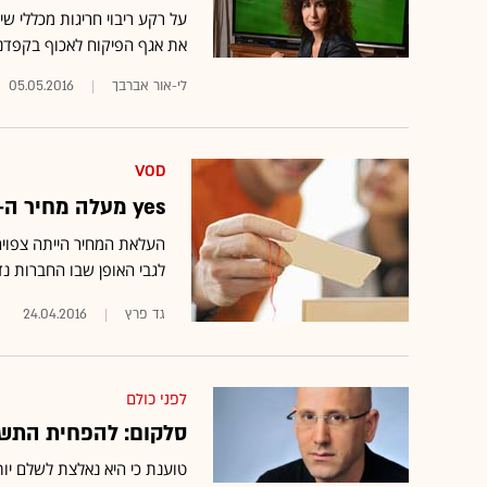
את אגף הפיקוח לאכוף בקפדנ
לי-אור אברבך
05.05.2016
VOD
yes מעלה מחיר ה-VOD ב-5 ש' ל-29.90 ש' בחודש
העלאת המחיר הייתה צפויה,
לגבי האופן שבו החברות נד
גד פרץ
24.04.2016
לפני כולם
סלקום: להפחית התשלו
טוענת כי היא נאלצת לשלם יו