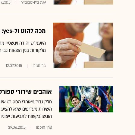
ענת ביין-לובוביץ'
07.2015
מכה להוט ול-yes: היועמ"ש מתנגד להקלה בגבייה מלקוחות
מלקוחות בגין הוצאות גביית 
גור מגידו
12.07.2015
אוהבים שידורי ספור
חלק גדול מאוהדי הספורט אינם
השירות מעדיפים שלא להציע ז
הוגשו בקשות לתביעות ייצוגיות נגד הוט ו-es
צחי הופמן
29.06.2015