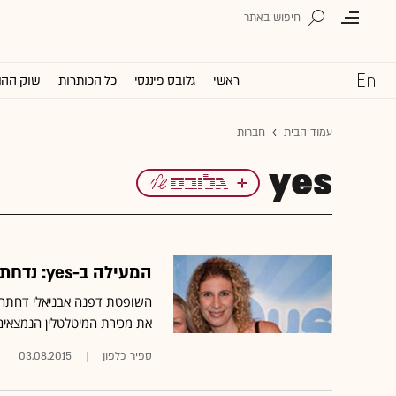
ראשי
גלובס פיננסי
כל הכותרות
שוק ההו
עמוד הבית
חברות
yes
המעילה ב-yes: נדחתה בקשת בעלה של פזית ולד לעכב מכירת רכוש
השופטת דפנה אבניאלי דחתה 
את מכירת המיטלטלין הנמצאים
ספיר כלפון
03.08.2015