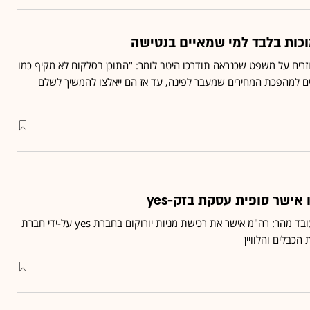
גי השירות של הוט ו-yes חוזרים על משפט שכנראה תודרכו היטב לומר: "התוכן בסלקום לא מקיף כמו
נים למהפכת המחירים שמעבר לפינה, עד אז הם ייאלצו להמשיך לשלם
ישר סופית עסקת בזק-yes
כשנתניהו רוצה, זה עובד מהר: רה"מ אישר את רכישת מניות יורוקום בחברת yes על-ידי חברת
כבלים והלוויין