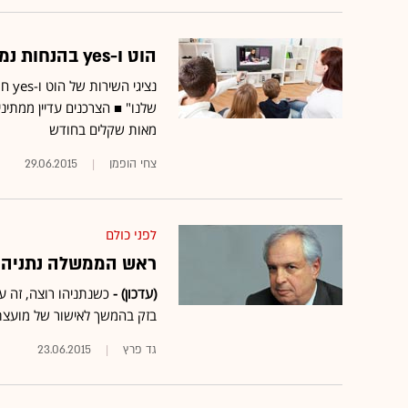
הוט ו-yes בהנחות נמוכות בלבד למי שמאיים בנטישה
נצי
שלנו" ■ הצרכנים עדיין ממתי
מאות שקלים בחודש
צחי הופמן
29.06.2015
לפני כולם
ראש הממשלה נתניהו א
(עדכון) -
בזק בהמשך לאישור של מועצת ה
גד פרץ
23.06.2015