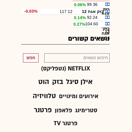
בזק
99.36
0.06%
בזק
-0.03%
בזק אגח 12
117.12
אגח
92.24
0.14%
11
בזק
104.60
0.27%
אגח
בזק
13
אגח
נושאים קשורים
14
חפש
NETFLIX (נטפליקס)
אילן סיגל
בזק
הוט
טלוויזיה
אירועים ומינויים
פרטנר
סטרימינג
פלאפון
פרטנר TV