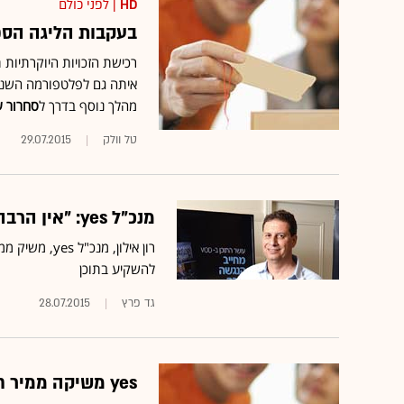
HD
| לפני כולם
בעקבות הליגה הספרדית: ONE יעלה א
מהלך נוסף בדרך ל
סחרור ש
טל וולק
29.07.2015
מנכ"ל yes: "אין הרבה סיכוי לטלוויזיה של סלקום"
רון אילון, מנכ"ל yes, משיק
ממ
להשקיע בתוכן
גד פרץ
28.07.2015
yes משיקה ממיר חדש: 1 טרה אחסון, צפייה אחורה ומולטירום