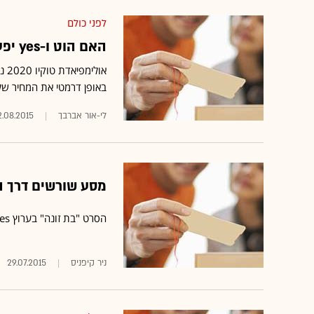
לפני כולם
האם הוט ו-yes יפעלו להורדת יורוספורט מהאוויר?
או
באופן דרמטי את המחיר של
לי-אור אברבך
.08.2015
מסע שורשים דרך ה
הסרט "בת זונה" בערוץ yes דוקו מתחקה אחר מי שחיות בשולי השוליים של החברה
ניר קיפניס
29.07.2015