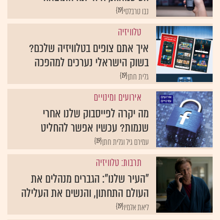
{19}
נבו טרבלסי
טלוויזיה
איך אתם צופים בטלוויזיה שלכם?
בשוק הישראלי נערכים למהפכה
{19}
גלית חתן
אירועים ומינויים
מה יקרה לפייסבוק שלנו אחרי
שנמות? עכשיו אפשר להחליט
{19}
עמירם גיל וגלית חתן
תרבות: טלוויזיה
"העיר שלנו": הגברים מנהלים את
העולם התחתון, והנשים את העלילה
{19}
ליאת אלמיו