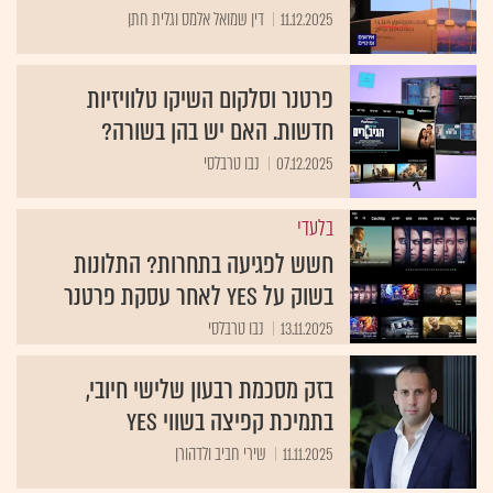
11.12.2025
דין שמואל אלמס וגלית חתן
פרטנר וסלקום השיקו טלוויזיות
חדשות. האם יש בהן בשורה?
07.12.2025
נבו טרבלסי
בלעדי
חשש לפגיעה בתחרות? התלונות
בשוק על yes לאחר עסקת פרטנר
13.11.2025
נבו טרבלסי
בזק מסכמת רבעון שלישי חיובי,
בתמיכת קפיצה בשווי yes
11.11.2025
שירי חביב ולדהורן