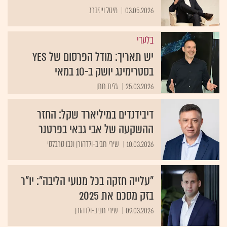
03.05.2026
מיטל וייזברג
בלעדי
יש תאריך: מודל הפרסום של yes
בסטרימינג יושק ב-10 במאי
25.03.2026
גלית חתן
דיבידנדים במיליארד שקל: החזר
ההשקעה של אבי גבאי בפרטנר
10.03.2026
שירי חביב-ולדהורן ונבו טרבלסי
"עלייה חזקה בכל מנועי הליבה": יו"ר
בזק מסכם את 2025
09.03.2026
שירי חביב-ולדהורן