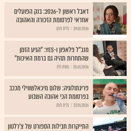
דאבל ראשון ל-2026: בנק הפועלים
אחראי לפרסומת הזכורה והאהובה
29.01.2026
גלית חתן
מנכ"ל פלאפון ו-yes: "הגיע הזמן
שהתחרות תהיה גם ברמת האיכות"
28.01.2026
מאיה לוין
פריגתולוגיה: שלום מיכאלשווילי מככב
בפרסומת הכי אהובה השבוע
22.01.2026
גלית חתן
התייקרות חבילות הספורט של צ'רלטון