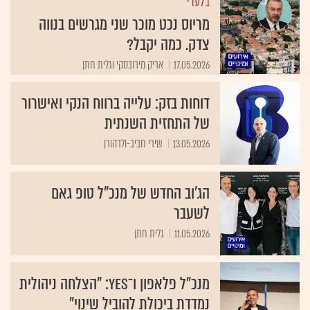
בלעדי
מריוס נכט מוכר שני מגרשים בנווה
צדק. כמה יקבל?
17.05.2026
אריק מירובסקי וגלית חתן
דוחות בזק: עלייה ברווח הנקי ואישרור
של התחזית השנתית
13.05.2026
שירי חביב-ולדהורן
הג'וב החדש של מנכ"ל טופ גאם
לשעבר
11.05.2026
גלית חתן
מנכ"ל פלאפון ו־yes: "הצלחה ניהולית
נמדדת ביכולת להוביל שינוי"