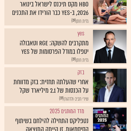
HBO מקס תיכנס לישראל בינואר
2026, ב-yes כבר הורידו את התכנים
{19}
גלית חתן
yes
מתקרבים להשקה: RGE וטאבולה
יטפלו במודל הפרסומות של yes
{19}
גלית חתן
בזק
אחרי שהעלתה תחזית: בזק מדווחת
על הכנסות של 2.1 מיליארד שקל
{19}
שירי חביב-ולדהורן
מדד המותגים 2025
נטפליקס התחילה להילחם בשיתוף
הסיסמאות, זו הייתה התוצאה