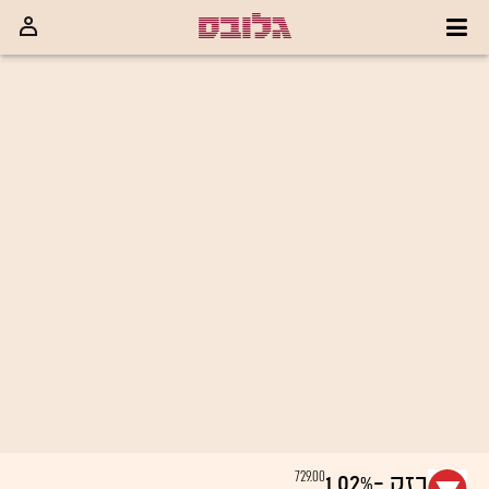
729.00
בזק
-1.02%