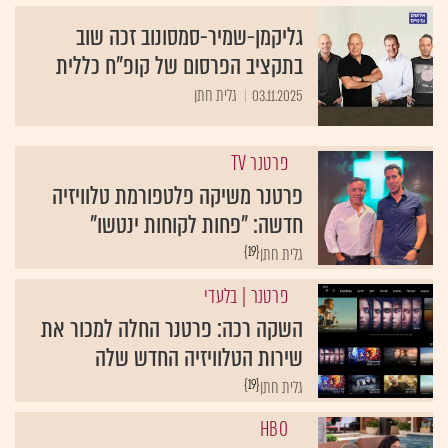
גליקמן-שמיר-סמסונוב זכה שוב
בתקציב הפרסום של קופ"ח כללית
03.11.2025
גלית חתן
פרטנר TV
פרטנר משיקה פלטפורמת טלוויזיה
חדשה: "פחות לקוחות ינטשו"
{19}
גלית חתן
פרטנר
| בלעדי
השקה רכה: פרטנר החלה למכור את
שירות הטלוויזיה החדש שלה
{19}
גלית חתן
HBO