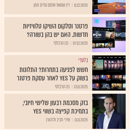
11.12.2025
דין שמואל אלמס וגלית חתן
פרטנר וסלקום השיקו טלוויזיות
חדשות. האם יש בהן בשורה?
07.12.2025
נבו טרבלסי
בלעדי
חשש לפגיעה בתחרות? התלונות
בשוק על yes לאחר עסקת פרטנר
13.11.2025
נבו טרבלסי
בזק מסכמת רבעון שלישי חיובי,
בתמיכת קפיצה בשווי yes
11.11.2025
שירי חביב ולדהורן