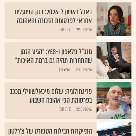
דאבל ראשון ל-2026: בנק הפועלים
אחראי לפרסומת הזכורה והאהובה
29.01.2026
גלית חתן
מנכ"ל פלאפון ו-yes: "הגיע הזמן
שהתחרות תהיה גם ברמת האיכות"
28.01.2026
מאיה לוין
פריגתולוגיה: שלום מיכאלשווילי מככב
בפרסומת הכי אהובה השבוע
22.01.2026
גלית חתן
התייקרות חבילות הספורט של צ'רלטון