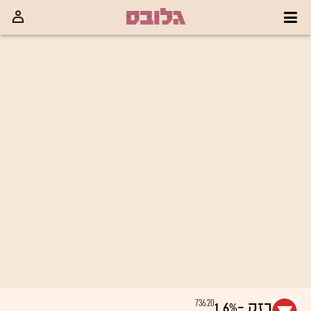
736.20
בזק
-1.6%