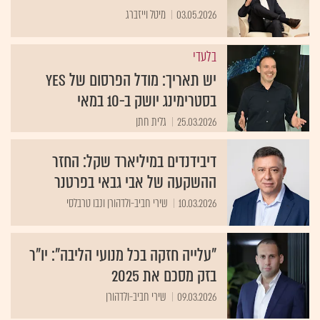
03.05.2026
מיטל וייזברג
בלעדי
יש תאריך: מודל הפרסום של yes
בסטרימינג יושק ב-10 במאי
25.03.2026
גלית חתן
דיבידנדים במיליארד שקל: החזר
ההשקעה של אבי גבאי בפרטנר
10.03.2026
שירי חביב-ולדהורן ונבו טרבלסי
"עלייה חזקה בכל מנועי הליבה": יו"ר
בזק מסכם את 2025
09.03.2026
שירי חביב-ולדהורן