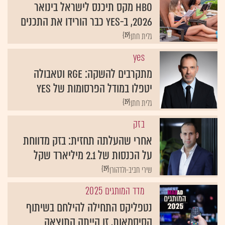
HBO מקס תיכנס לישראל בינואר
2026, ב-yes כבר הורידו את התכנים
{19}
גלית חתן
yes
מתקרבים להשקה: RGE וטאבולה
יטפלו במודל הפרסומות של yes
{19}
גלית חתן
בזק
אחרי שהעלתה תחזית: בזק מדווחת
על הכנסות של 2.1 מיליארד שקל
{19}
שירי חביב-ולדהורן
מדד המותגים 2025
נטפליקס התחילה להילחם בשיתוף
הסיסמאות, זו הייתה התוצאה