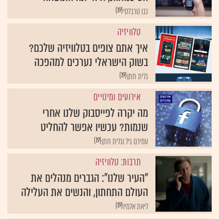
{19}
נבו טרבלסי
טלוויזיה
איך אתם צופים בטלוויזיה שלכם?
בשוק הישראלי נערכים למהפכה
{19}
גלית חתן
אירועים ומינויים
מה יקרה לפייסבוק שלנו אחרי
שנמות? עכשיו אפשר להחליט
{19}
עמירם גיל וגלית חתן
תרבות: טלוויזיה
"העיר שלנו": הגברים מנהלים את
העולם התחתון, והנשים את העלילה
{19}
ליאת אלמיו