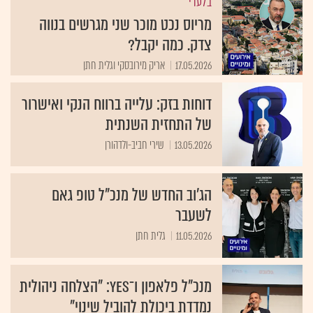
בלעדי
מריוס נכט מוכר שני מגרשים בנווה
צדק. כמה יקבל?
17.05.2026
אריק מירובסקי וגלית חתן
דוחות בזק: עלייה ברווח הנקי ואישרור
של התחזית השנתית
13.05.2026
שירי חביב-ולדהורן
הג'וב החדש של מנכ"ל טופ גאם
לשעבר
11.05.2026
גלית חתן
מנכ"ל פלאפון ו־yes: "הצלחה ניהולית
נמדדת ביכולת להוביל שינוי"