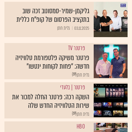
גליקמן-שמיר-סמסונוב זכה שוב
בתקציב הפרסום של קופ"ח כללית
03.11.2025
גלית חתן
פרטנר TV
פרטנר משיקה פלטפורמת טלוויזיה
חדשה: "פחות לקוחות ינטשו"
{19}
גלית חתן
פרטנר
| בלעדי
השקה רכה: פרטנר החלה למכור את
שירות הטלוויזיה החדש שלה
{19}
גלית חתן
HBO