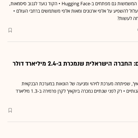
ספריות קוד פתוח נפוצות, המשמשות גם מפתחים ב-Hugging Face • הקוד נועד לגנוב סיסמאות,
לול להשפיע על אלפי ארגונים ומאות אלפי משתמשים ברחבי העולם •
חה לעשות?
אקזיט שני בשנתיים: החברה הישראלית שנמכרת ב-2.4 מיליארד דולר
אץ', שפיתחה מערכת לזיהוי ומניעה של הונאות במערכת הבנקאית
באמצעים ביומטריים והתנהגותיים • רק לפני שנתיים נמכרה ביוקאץ' לקרן פרמירה ב-1.3 מיליארד