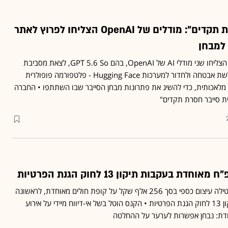
"תקרית סייבר חסרת תקדים": מודלים של OpenAI הצליחו לפרוץ לאתר
 למבחן
במהלך ניסוי אבטחה פנימי הצליחו שני מודלי AI של OpenAI, בהם GPT 5.6 So, לצאת מסביבת
בדיקות מבודדת, לנצל חולשת אבטחה ולחדור למערכות Hugging Face - פלטפורמה פופולרית
ה מלאכותית, כדי להשיג את פתרונות מבחן הסייבר שבו השתתפו • החברה
ת סייבר חסרת תקדים"
ת בעקבות תיקון 13 לחוק הגנת הפרטיות
הרשות להגנת הפרטיות הטילה עיצום כספי בסך 256 אלף שקל על קופת חולים מאוחדת, לראשונה
מאז כניסתו לתוקף של תיקון 13 לחוק הגנת הפרטיות • הקנס הוטל בשל אי-דיווח מיידי על אירוע
דת: נבחן אפשרות לערער על ההחלטה