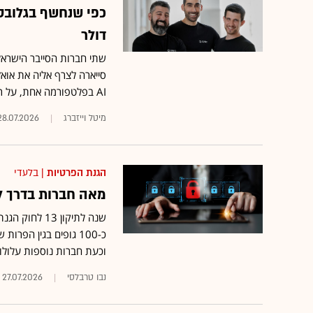
כפי שנחשף בגלובס:
דולר
שתי חברות הסייבר הישרא
סייארה לצרף אליה את אואז
AI בפלטפורמה אחת, על רקע העלייה בשימוש בסוכני בינה מלאכותית בארגונים
מיטל וייזברג
28.07.2026
הגנת הפרטיות
| בלעדי
מאה חברות בדרך לק
שנה לתיקון 3
כ-100 גופים בגין הפר
וכעת חברות נוספות עלולות
נבו טרבלסי
27.07.2026