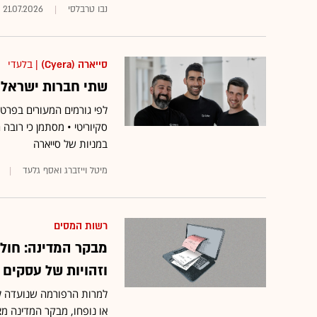
נבו טרבלסי
21.07.2026
סייארה (Cyera)
| בלעדי
שתי חברות ישראלי
לפי גורמים המעורים בפרט
סקיוריטי • מסתמן כי רוב
במניות של סייארה
מיטל וייזברג ואסף גלעד
רשות המסים
מבקר המדינה: חול
וזהויות של עסקים
למרות הרפורמה שנועדה לב
או נופחו, מבקר המדינה מ