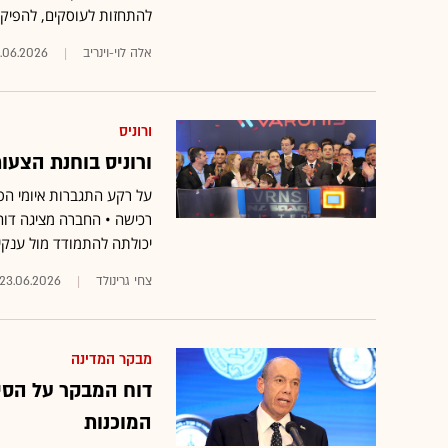
להתחזות לעוסקים, להפיק
אלה לוי-וינריב
.06.2026
ורוניס
ורוניס בוחנת הצעות
רכישה • החברה מציגה דוח
יכולתה להתמודד מול ענקי
צחי גרינולד
23.06.2026
מבקר המדינה
דוח המבקר על הסי
המוכנות