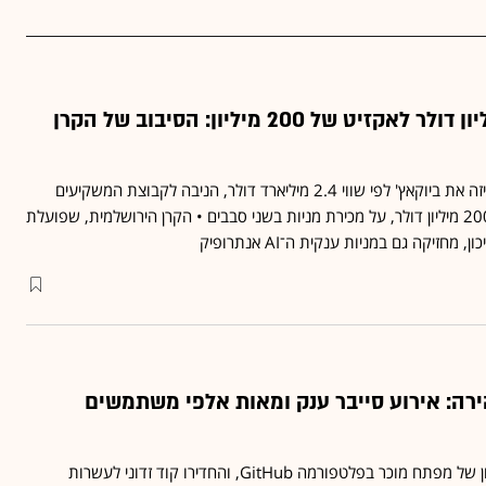
מהשקעה של 3 מיליון דולר לאקזיט של 200 מיליון: הסיבוב של הקרן
עסקת הענק שבה רכשה ויזה את ביוקאץ' לפי שווי 2.4 מיליארד דולר, הניבה לקבוצת המשקיעים
הירושלמית אוור קראוד כ־200 מיליון דולר, על מכירת מניות בשני סבבים • הקרן הירושלמית, שפועלת
מחזיקה גם במניות ענקית ה־AI אנתרופיק
רה: אירוע סייבר ענק ומאות אלפי משתמשים
תוקפים השתלטו על חשבון של מפתח מוכר בפלטפורמה GitHub, והחדירו קוד זדוני לעשרות