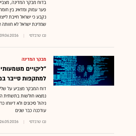
בדוח מבקר המדינה, מצביע 
פער עמוק ומדאיג בין חומר
נקבע כי ישראל חייבת לייצ
שמדינת ישראל לא חוותה א
נבו טרבלסי
09.06.2026
מבקר המדינה
"ליקויים משמעותיי
למתקפות סייבר ב
דוח המבקר מצביע על שלל
נמצאו חולשות בתשתית העב
ניהול סיכונים ולא דיווחו כר
עודכנה כבר שנים
נבו טרבלסי
26.05.2026