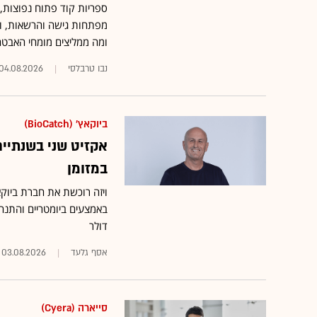
מפתחות גישה והרשאות, וע
ומה ממליצים מומחי האבט
נבו טרבלסי
04.08.2026
ביוקאץ' (BioCatch)
במזומן
ויזה רוכשת את חברת ביוק
דולר
אסף גלעד
03.08.2026
סייארה (Cyera)