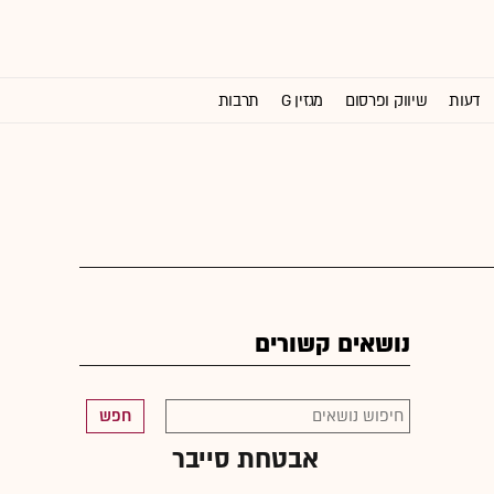
דעות
שיווק ופרסום
מגזין G
תרבות
וול סטריט ג'ורנל
נושאים קשורים
חפש
אבטחת סייבר