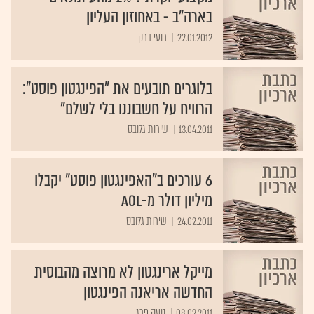
בארה"ב - באחוזון העליון
22.01.2012
רועי ברק
בלוגרים תובעים את "הפינגטון פוסט":
הרוויח על חשבוננו בלי לשלם"
13.04.2011
שירות גלובס‏
6 עורכים ב"האפינגטון פוסט" יקבלו
מיליון דולר מ-AOL
24.02.2011
מייקל ארינגטון לא מרוצה מהבוסית
החדשה אריאנה הפינגטון
08.02.2011
נועה פרג