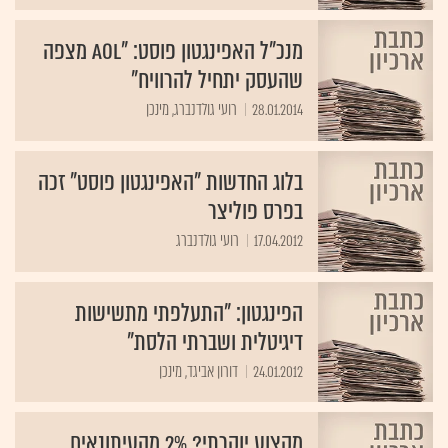
מנכ"ל האפינגטון פוסט: "AOL מצפה
שהעסק יתחיל להרוויח"
28.01.2014
רועי גולדנברג, מינכן
בלוג החדשות "האפינגטון פוסט" זכה
בפרס פוליצר
17.04.2012
רועי גולדנברג
הפינגטון: "התעלפתי מתשישות
דיגיטלית ושברתי הלסת"
24.01.2012
דורון אביגד, מינכן
מקצוע יוקרתי? 2% מהעיתונאים