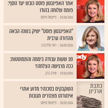
אתר האפינגטון פוסט כובש יעד נוסף:
פותח שלוחה בהודו
25.08.2014
פייננשל טיימס
"האפינגטון פוסט" ישיק בשנה הבאה
מהדורה ערבית
06.08.2014
רועי גולדנברג
20 שעות עבודה ביממה והתמוטטות:
ככה מרגישה הצלחה?
02.06.2014
שירה ברק
הטוקבקים בסכנה? מדוע אתרי
אינטרנט מצנזרים תגובות
28.05.2014
פייננשל טיימס