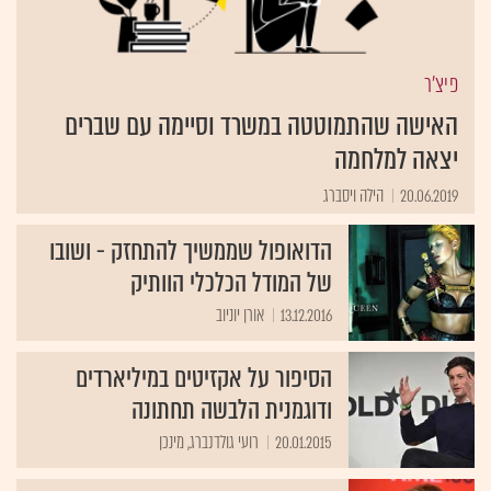
פיצ'ר
האישה שהתמוטטה במשרד וסיימה עם שברים
יצאה למלחמה
20.06.2019
הילה ויסברג
הדואופול שממשיך להתחזק - ושובו
של המודל הכלכלי הוותיק
13.12.2016
אורן יוניוב
הסיפור על אקזיטים במיליארדים
ודוגמנית הלבשה תחתונה
20.01.2015
רועי גולדנברג, מינכן