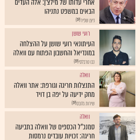
אחרי עדותו של מילצ'ן: אלה העדים
הבאים במשפט נתניהו
{19}
ניצן שפיר
רועי שושן
העיתונאי רועי שושן על ההצלחה
במונדיאל והחשבון הפתוח עם וואלה
{19}
נבו טרבלסי
וואלה
התנצלות חריגה וגורפת: אתר וואלה
מחק ידיעה על יפה בן דויד
{19}
שירות גלובס
וואלה
סמנכ"ל הכספים של וואלה בתביעה
חריגה: זכויות עובדים נרמסות