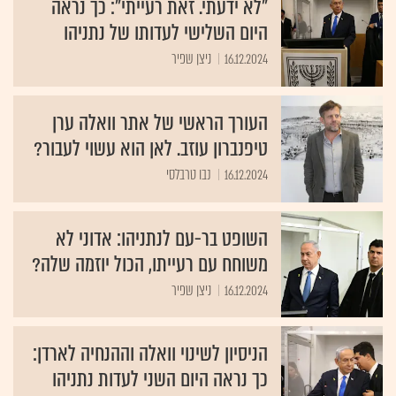
"לא ידעתי. זאת רעייתי": כך נראה
היום השלישי לעדותו של נתניהו
16.12.2024
ניצן שפיר
העורך הראשי של אתר וואלה ערן
טיפנברון עוזב. לאן הוא עשוי לעבור?
16.12.2024
נבו טרבלסי
השופט בר-עם לנתניהו: אדוני לא
משוחח עם רעייתו, הכול יוזמה שלה?
16.12.2024
ניצן שפיר
הניסיון לשינוי וואלה וההנחיה לארדן:
כך נראה היום השני לעדות נתניהו