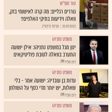
טור סופ"ש
גוררים רגליים: מה קרה לאישומי בזק,
וואלה וידיעות בתיקי האלפים?
15.09.2023
אבישי גרינצייג
משפט נתניהו
ינון מגל במשפט נתניהו: אילן ישועה
התערב בוואלה לטובת פוליטיקאים
{19}
ניצן שפיר
משפט נתניהו
עדות בן עובדיה: ישועה אמר - בלי
שאלות, יש יותר מדי כסף על השולחן
{19}
ניצן שפיר
משפט נתניהו