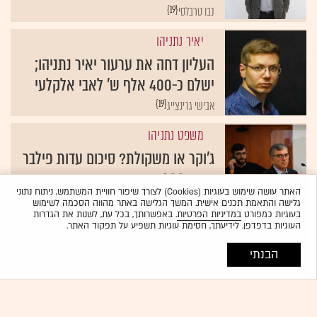
{19}
נבו טרבלסי
יאיר נתניהו
העליון דחה את ערעור יאיר נתניהו;
ישלם כ-400 אלף ש' לאבי אלקלעי
{19}
אבישי גרינצייג
משפט נתניהו
ג'וקר או משקולת? סיכום עדות פילבר
בתיק 4000
האתר עושה שימוש בעוגיות (Cookies) לצורך שיפור חוויית המשתמש, ניתוח נתוני
{19}
ניצן שפיר
גלישה והתאמת תכנים אישית. המשך הגלישה באתר מהווה הסכמה לשימוש
בעוגיות כמפורט
במדיניות הפרטיות
. באפשרותך, בכל עת, לשנות את הגדרות
טלוויזיה באינטרנט
| בלעדי
העוגיות בדפדפן. לידיעתך, חסימת עוגיות תשפיע על תפקוד האתר.
נערכים לשוק התקשורת החדש: וואלה
הבנתי
ו-ynet ישיקו ערוצי טלוויזיה
{19}
ענת ביין-לובוביץ'